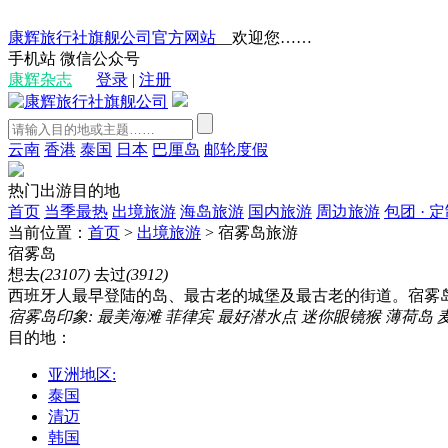
康辉旅行社旗舰公司官方网站
__欢迎您……
手机站
微信公众号
康辉杂志
登录
|
注册
云南
香港
泰国
日本
巴厘岛
邮轮度假
热门出游目的地
首页
当季最热
出境旅游
海岛旅游
国内旅游
周边旅游
包团 · 
当前位置：
首页
>
出境旅游
>
宿雾岛旅游
宿雾岛
想去
(23107)
去过
(3912)
西班牙人最早登陆的岛、最古老的城堡及最古老的街道。宿雾岛有
宿雾岛印象:
最美海滩
菲律宾
最好潜水点
迷你眼镜猴
薄荷岛
目的地：
亚洲地区:
泰国
清迈
韩国