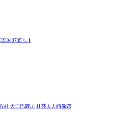
23040735号-1
假村
大三巴牌坊
杜莎夫人蜡像馆