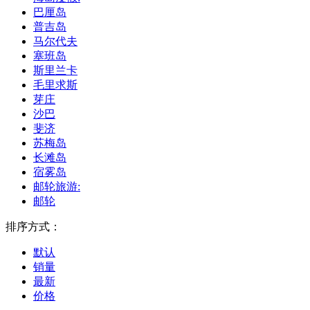
巴厘岛
普吉岛
马尔代夫
塞班岛
斯里兰卡
毛里求斯
芽庄
沙巴
斐济
苏梅岛
长滩岛
宿雾岛
邮轮旅游:
邮轮
排序方式：
默认
销量
最新
价格