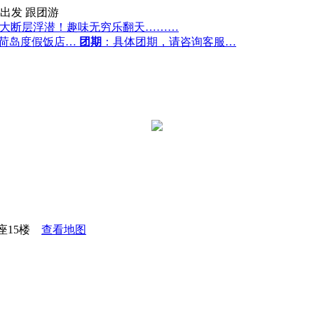
出发
跟团游
sag大断层浮潜！趣味无穷乐翻天………
薄荷岛度假饭店…
团期
：具体团期，请咨询客服…
座15楼
查看地图