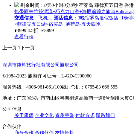
剩余时间：
0
天
0
小时
0
分
0
秒
宿雾岛
菲律宾五日游
香港
热带雨林竹筏漂流+巧克力山游+海豚追踪之旅与Balica
交通信息
：飞机…
酒店信息
：3晚宿雾岛度假饭店+1晚
<菲律宾五日游>宿雾岛+薄荷岛-五天四晚
¥
3999
4.5折
￥
8899
查看行程
上一页
1
下一页
深圳市康辉旅行社有限公司旗舰公司
©1984-2023 旅游许可证号：L-GD-CJ00060
服务热线：4006-961-861(100线) 总机：0755-83 666 555
地址：广东省深圳市南山区粤海街道高新南一道8号创维大厦C
公司信息
关于康辉
企业文化
资质荣誉
付款方式
联系我们
合作伙伴
商务合作
合作伙伴
友情链接