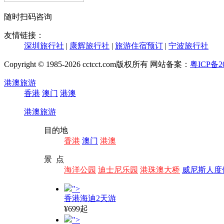
随时扫码咨询
友情链接：
深圳旅行社
|
康辉旅行社
|
旅游住宿预订
|
宁波旅行社
Copyright © 1985-2026 cctcct.com版权所有 网站备案：
粤ICP备20
港澳旅游
香港
澳门
港澳
港澳旅游
目的地
香港
澳门
港澳
景 点
海洋公园
迪士尼乐园
港珠澳大桥
威尼斯人度
">
香港海迪2天游
¥699起
">