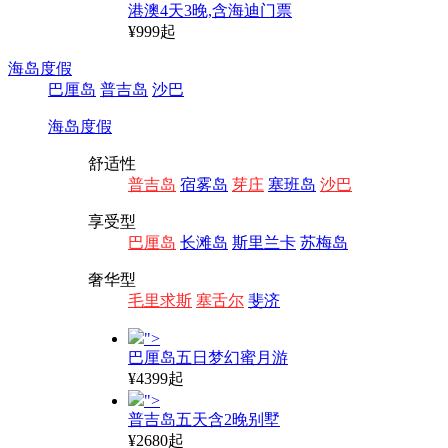
港澳4天3晚,含海迪门票
¥999起
海岛度假
巴厘岛
普吉岛
沙巴
海岛度假
舒适性
普吉岛
宿雾岛
芽庄
塞班岛
沙巴
享受型
巴厘岛
长滩岛
斯里兰卡
苏梅岛
奢华型
毛里求斯
塞舌尔
斐济
">
巴厘岛五日梦幻蜜月游
¥4399起
">
普吉岛五天含2晚别墅
¥2680起