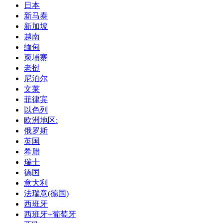
日本
新马泰
新加坡
越南
缅甸
柬埔寨
老挝
尼泊尔
文莱
菲律宾
以色列
欧洲地区:
俄罗斯
英国
希腊
瑞士
德国
意大利
法瑞意(德国)
西班牙
西班牙+葡萄牙