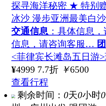
探寻海洋秘密 ★ 特别
冰沙 漫步亚洲最美白
交通信息
：具体信息，
信息，请咨询客服…
团
<菲律宾长滩岛五日游
¥
4999
7.7折
￥
6500
查看行程
剩余时间：
0
天
0
小时
0