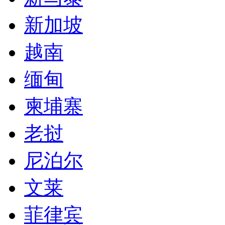
新加坡
越南
缅甸
柬埔寨
老挝
尼泊尔
文莱
菲律宾