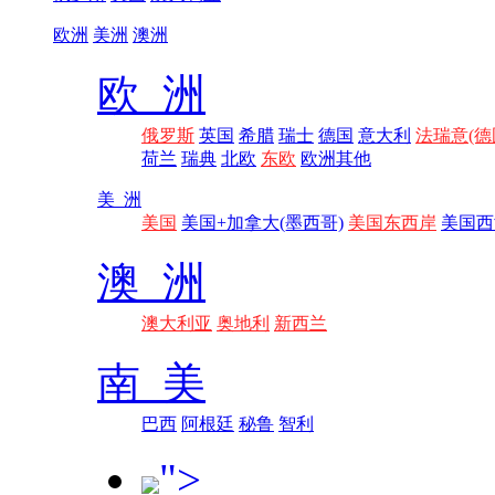
欧洲
美洲
澳洲
欧 洲
俄罗斯
英国
希腊
瑞士
德国
意大利
法瑞意(德
荷兰
瑞典
北欧
东欧
欧洲其他
美 洲
美国
美国+加拿大(墨西哥)
美国东西岸
美国西
澳 洲
澳大利亚
奥地利
新西兰
南 美
巴西
阿根廷
秘鲁
智利
">