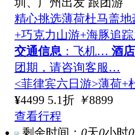
圳、广州出发
跟团游
精心挑选薄荷杜马盖地
+巧克力山游+海豚追
交通信息
：飞机…
酒店
团期，请咨询客服…
<菲律宾六日游>薄荷+
¥
4499
5.1折
￥
8899
查看行程
剩余时间：
0
天
0
小时
0