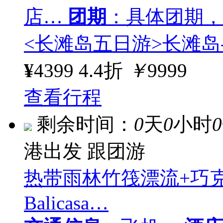
店…
团期
：具体团期，
<长滩岛五日游>长滩岛
¥
4399
4.4折
￥
9999
查看行程
剩余时间：
0
天
0
小时
0
港出发
跟团游
热带雨林竹筏漂流+巧
Balicasa…