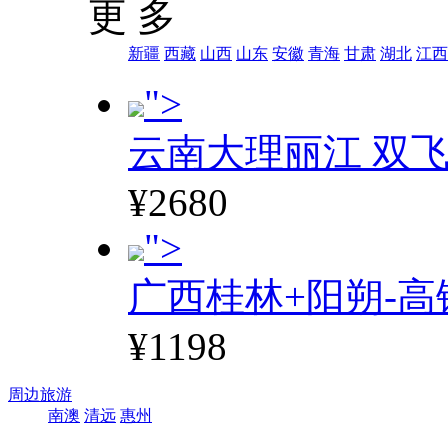
更 多
新疆
西藏
山西
山东
安徽
青海
甘肃
湖北
江西
">
云南大理丽江 双飞
¥2680
">
广西桂林+阳朔-高
¥1198
周边旅游
南澳
清远
惠州