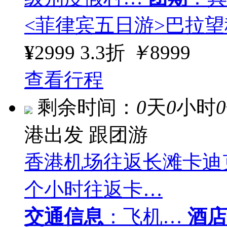
<菲律宾五日游>巴拉望
¥
2999
3.3折
￥
8999
查看行程
剩余时间：
0
天
0
小时
0
港出发
跟团游
香港机场往返长滩卡迪
个小时往返卡…
交通信息
：飞机…
酒店