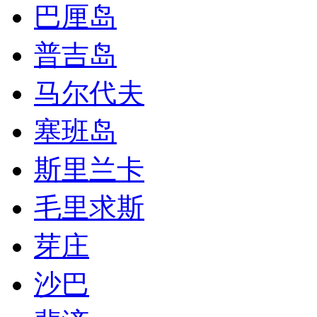
巴厘岛
普吉岛
马尔代夫
塞班岛
斯里兰卡
毛里求斯
芽庄
沙巴