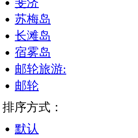
斐济
苏梅岛
长滩岛
宿雾岛
邮轮旅游:
邮轮
排序方式：
默认