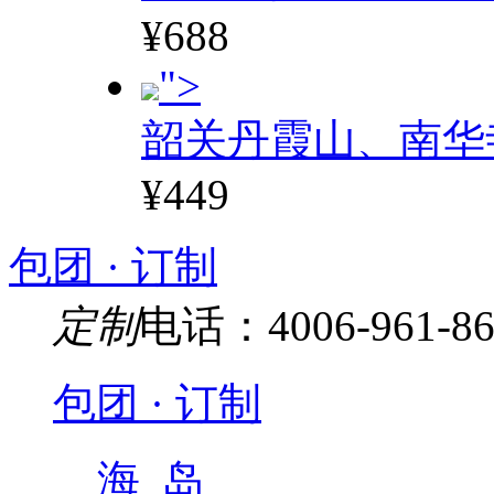
¥688
">
韶关丹霞山、南华
¥449
包团 · 订制
定制
电话：4006-961-86
包团 · 订制
海 岛