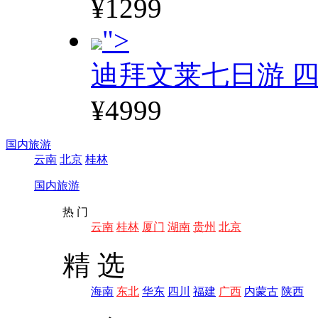
¥1299
">
迪拜文莱七日游 四
¥4999
国内旅游
云南
北京
桂林
国内旅游
热 门
云南
桂林
厦门
湖南
贵州
北京
精 选
海南
东北
华东
四川
福建
广西
内蒙古
陕西