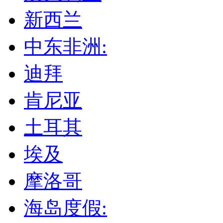
新西兰
中东非洲:
迪拜
肯尼亚
土耳其
埃及
摩洛哥
海岛度假: