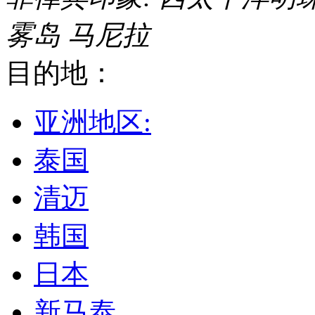
雾岛
马尼拉
目的地：
亚洲地区:
泰国
清迈
韩国
日本
新马泰