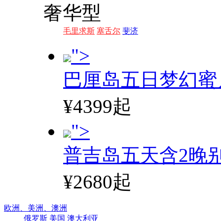
奢华型
毛里求斯
塞舌尔
斐济
">
巴厘岛五日梦幻蜜
¥4399起
">
普吉岛五天含2晚
¥2680起
欧洲、
美洲、
澳洲
俄罗斯
美国
澳大利亚