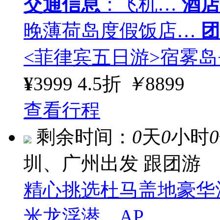
交通信息
：飞机…
酒店
晚薄荷岛度假饭店…
团
<菲律宾五日游>宿雾岛
¥
3999
4.5折
￥
8899
查看行程
剩余时间：
0
天
0
小时
0
圳、广州出发
跟团游
精心挑选杜马盖地豪华
米龙浮潜、AP…