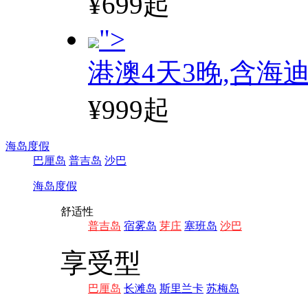
¥699起
">
港澳4天3晚,含海
¥999起
海岛度假
巴厘岛
普吉岛
沙巴
海岛度假
舒适性
普吉岛
宿雾岛
芽庄
塞班岛
沙巴
享受型
巴厘岛
长滩岛
斯里兰卡
苏梅岛