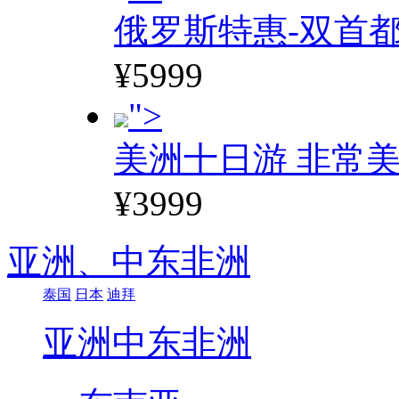
俄罗斯特惠-双首
¥5999
">
美洲十日游 非常美
¥3999
亚洲、
中东非洲
泰国
日本
迪拜
亚洲
中东非洲