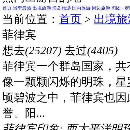
首页
当季最热
出境旅游
海岛旅游
国内旅游
周边旅游
包团 · 
当前位置：
首页
>
出境旅
菲律宾
想去
(25207)
去过
(4405)
菲律宾一个群岛国家，共有
像一颗颗闪烁的明珠，星
顷碧波之中，菲律宾也因
誉。阳...
菲律宾印象:
西太平洋明