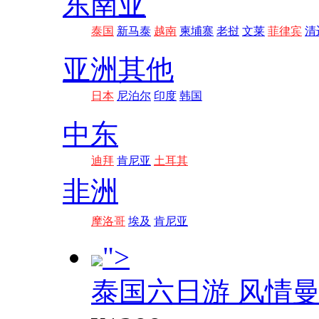
东南亚
泰国
新马泰
越南
柬埔寨
老挝
文莱
菲律宾
清
亚洲其他
日本
尼泊尔
印度
韩国
中东
迪拜
肯尼亚
土耳其
非洲
摩洛哥
埃及
肯尼亚
">
泰国六日游 风情