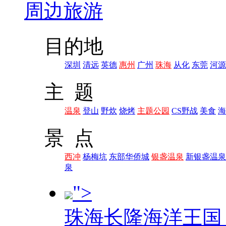
周边旅游
目的地
深圳
清远
英德
惠州
广州
珠海
从化
东莞
河源
主 题
温泉
登山
野炊
烧烤
主题公园
CS野战
美食
海
景 点
西冲
杨梅坑
东部华侨城
银盏温泉
新银盏温泉
泉
">
珠海长隆海洋王国