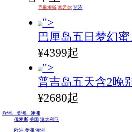
毛里求斯
塞舌尔
斐济
">
巴厘岛五日梦幻蜜
¥4399起
">
普吉岛五天含2晚
¥2680起
欧洲、
美洲、
澳洲
俄罗斯
美国
澳大利亚
欧洲
美洲
澳洲