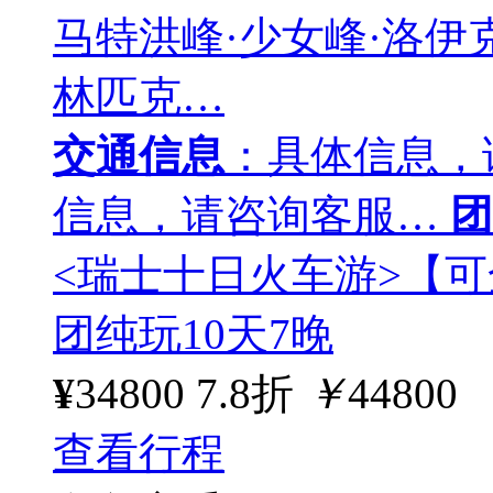
马特洪峰·少女峰·洛伊
林匹克…
交通信息
：具体信息，
信息，请咨询客服…
团
<瑞士十日火车游>【可
团纯玩10天7晚
¥
34800
7.8折
￥
44800
查看行程