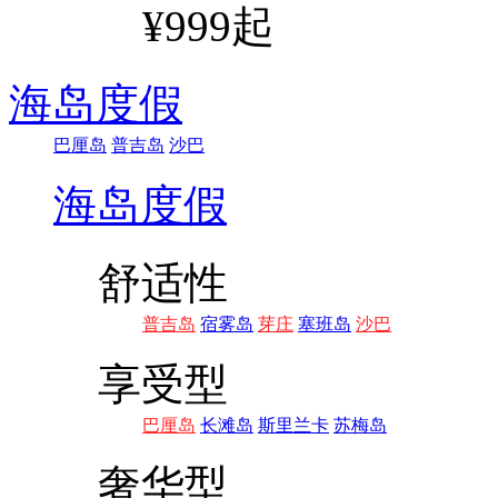
¥999起
海岛度假
巴厘岛
普吉岛
沙巴
海岛度假
舒适性
普吉岛
宿雾岛
芽庄
塞班岛
沙巴
享受型
巴厘岛
长滩岛
斯里兰卡
苏梅岛
奢华型