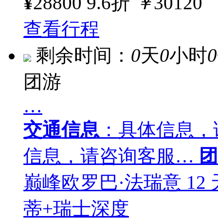
¥
28800
9.6折
￥
30120
查看行程
剩余时间：
0
天
0
小时
0
团游
…
交通信息
：具体信息，
信息，请咨询客服…
团
巅峰欧罗巴·法瑞意 12
蒂+瑞士深度