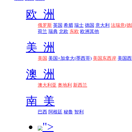
欧 洲
俄罗斯
英国
希腊
瑞士
德国
意大利
法瑞意(德
荷兰
瑞典
北欧
东欧
欧洲其他
美 洲
美国
美国+加拿大(墨西哥)
美国东西岸
美国西
澳 洲
澳大利亚
奥地利
新西兰
南 美
巴西
阿根廷
秘鲁
智利
">