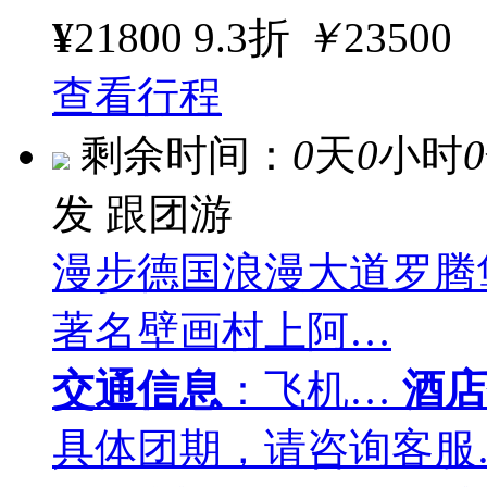
¥
21800
9.3折
￥
23500
查看行程
剩余时间：
0
天
0
小时
0
发
跟团游
漫步德国浪漫大道罗腾
著名壁画村上阿…
交通信息
：飞机…
酒店
具体团期，请咨询客服