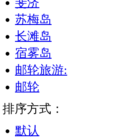
斐济
苏梅岛
长滩岛
宿雾岛
邮轮旅游:
邮轮
排序方式：
默认