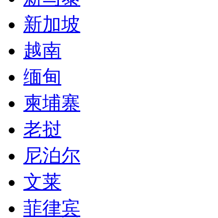
新加坡
越南
缅甸
柬埔寨
老挝
尼泊尔
文莱
菲律宾