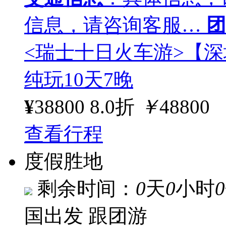
信息，请咨询客服…
团
<瑞士十日火车游>【深
纯玩10天7晚
¥
38800
8.0折
￥
48800
查看行程
度假胜地
剩余时间：
0
天
0
小时
0
国出发
跟团游