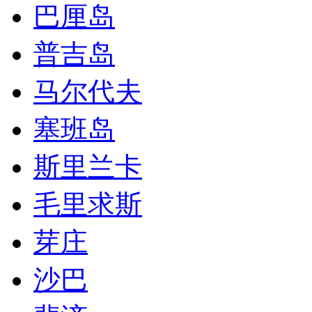
巴厘岛
普吉岛
马尔代夫
塞班岛
斯里兰卡
毛里求斯
芽庄
沙巴