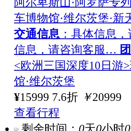
阿尔卑斯山·阿罗萨专列
车博物馆·维尔茨堡·新
交通信息
：具体信息，
信息，请咨询客服…
团
<欧洲三国深度10日游
馆·维尔茨堡
¥
15999
7.6折
￥
20999
查看行程
剩余时间：
0
天
0
小时
0