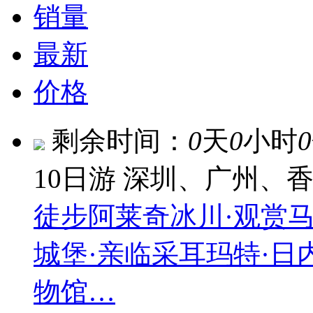
销量
最新
价格
剩余时间：
0
天
0
小时
0
10日游
深圳、广州、
徒步阿莱奇冰川·观赏马
城堡·亲临采耳玛特·日
物馆…