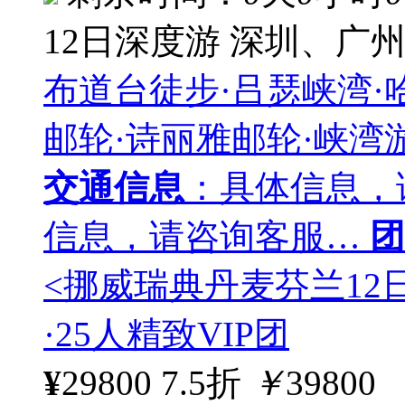
12日深度游
深圳、广
布道台徒步·吕瑟峡湾·
邮轮·诗丽雅邮轮·峡湾
交通信息
：具体信息，
信息，请咨询客服…
团
<挪威瑞典丹麦芬兰12
·25人精致VIP团
¥
29800
7.5折
￥
39800