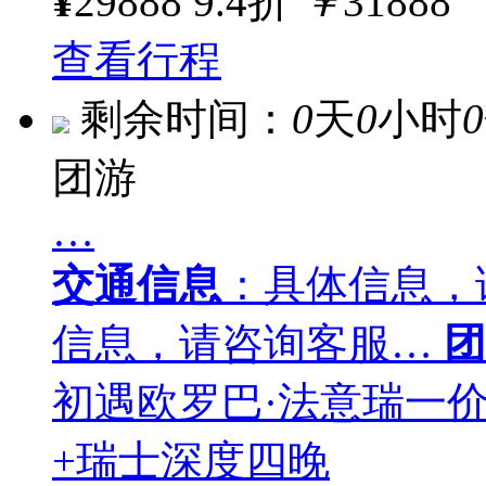
¥
29888
9.4折
￥
31888
查看行程
剩余时间：
0
天
0
小时
0
团游
…
交通信息
：具体信息，
信息，请咨询客服…
团
初遇欧罗巴·法意瑞一价全
+瑞士深度四晚