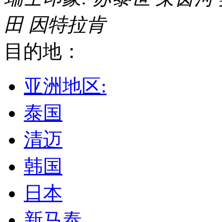
田
因特拉肯
目的地：
亚洲地区:
泰国
清迈
韩国
日本
新马泰