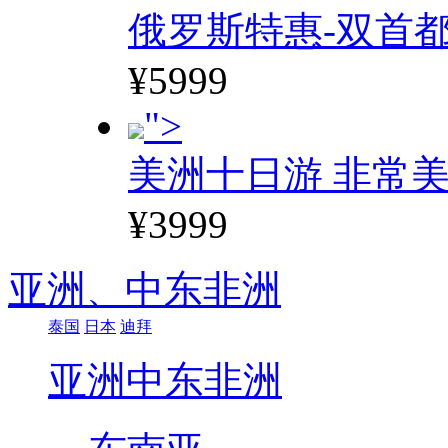
俄罗斯特惠-双首
¥5999
">
美洲十日游 非常美
¥3999
亚洲、
中东非洲
泰国
日本
迪拜
亚洲
中东非洲