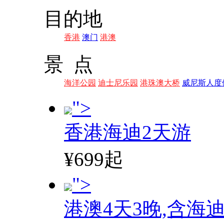
目的地
香港
澳门
港澳
景 点
海洋公园
迪士尼乐园
港珠澳大桥
威尼斯人度
">
香港海迪2天游
¥699起
">
港澳4天3晚,含海