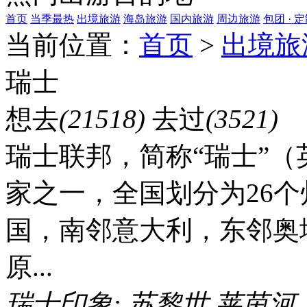
首页
当季最热
出境旅游
海岛旅游
国内旅游
周边旅游
包团 · 
当前位置：
首页
>
出境旅
瑞士
想去
(21518)
去过
(3521)
瑞士联邦，简称“瑞士”（英语
家之一，全国划分为26
国，南邻意大利，东邻奥
原...
瑞士印象:
苏黎世
莱茵河