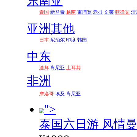
东南亚
泰国
新马泰
越南
柬埔寨
老挝
文莱
菲律宾
清
亚洲其他
日本
尼泊尔
印度
韩国
中东
迪拜
肯尼亚
土耳其
非洲
摩洛哥
埃及
肯尼亚
">
泰国六日游 风情