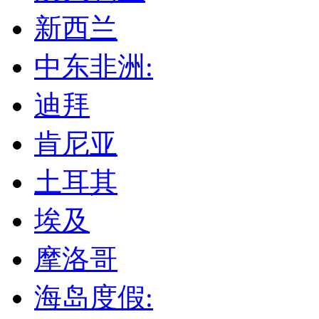
新西兰
中东非洲:
迪拜
肯尼亚
土耳其
埃及
摩洛哥
海岛度假: