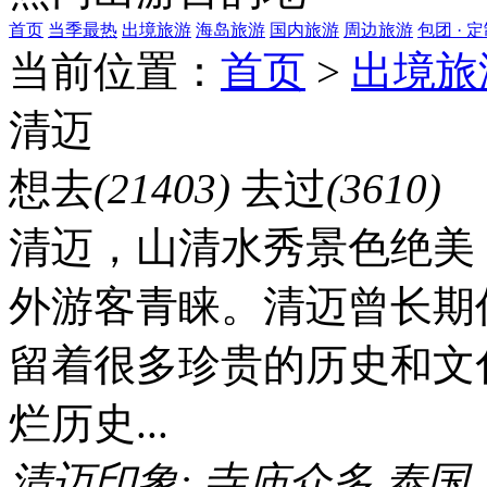
首页
当季最热
出境旅游
海岛旅游
国内旅游
周边旅游
包团 · 
当前位置：
首页
>
出境旅
清迈
想去
(21403)
去过
(3610)
清迈，山清水秀景色绝美
外游客青睐。清迈曾长期
留着很多珍贵的历史和文
烂历史...
清迈印象:
寺庙众多
泰国