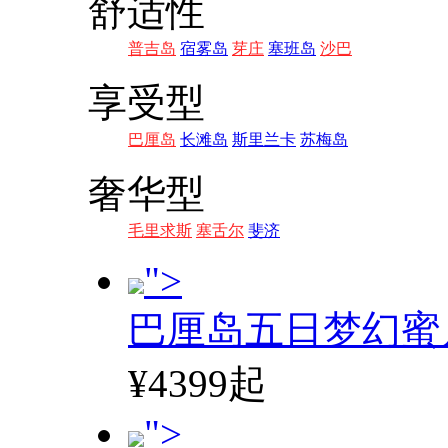
舒适性
普吉岛
宿雾岛
芽庄
塞班岛
沙巴
享受型
巴厘岛
长滩岛
斯里兰卡
苏梅岛
奢华型
毛里求斯
塞舌尔
斐济
">
巴厘岛五日梦幻蜜
¥4399起
">