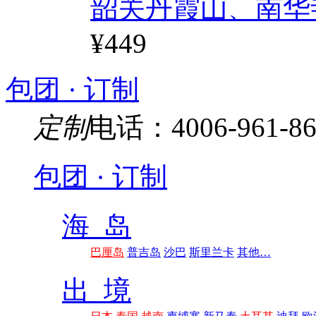
韶关丹霞山、南华
¥449
包团 · 订制
定制
电话：4006-961-86
包团 · 订制
海 岛
巴厘岛
普吉岛
沙巴
斯里兰卡
其他…
出 境