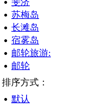
斐济
苏梅岛
长滩岛
宿雾岛
邮轮旅游:
邮轮
排序方式：
默认