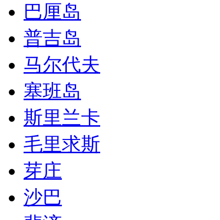
巴厘岛
普吉岛
马尔代夫
塞班岛
斯里兰卡
毛里求斯
芽庄
沙巴