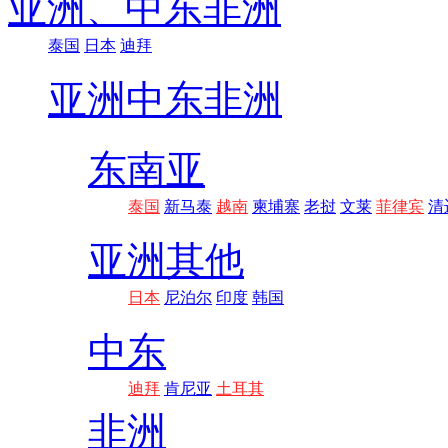
亚洲、
中东非洲
泰国
日本
迪拜
亚洲
中东非洲
东南亚
泰国
新马泰
越南
柬埔寨
老挝
文莱
菲律宾
清
亚洲其他
日本
尼泊尔
印度
韩国
中东
迪拜
肯尼亚
土耳其
非洲