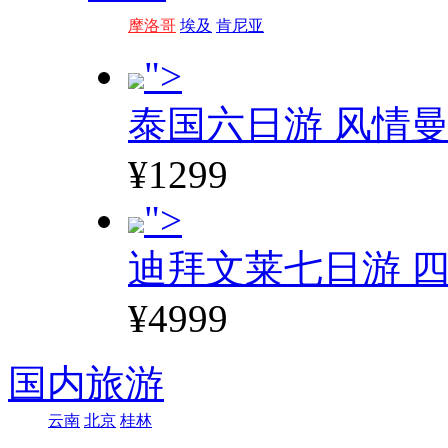
摩洛哥
埃及
肯尼亚
">
泰国六日游 风情
¥1299
">
迪拜文莱七日游 四
¥4999
国内旅游
云南
北京
桂林