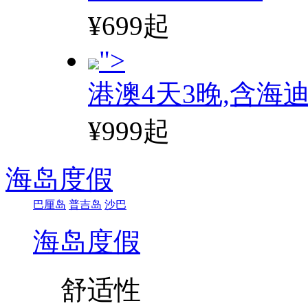
¥699起
">
港澳4天3晚,含海
¥999起
海岛度假
巴厘岛
普吉岛
沙巴
海岛度假
舒适性