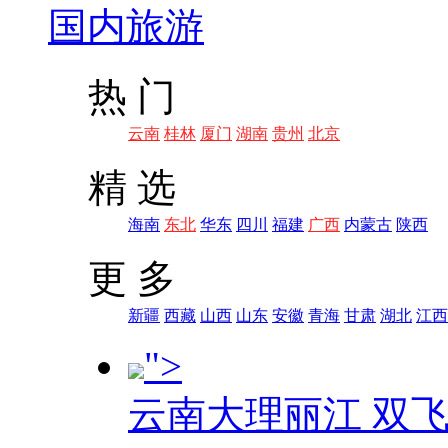
国内旅游
热 门
云南
桂林
厦门
湖南
贵州
北京
精 选
海南
东北
华东
四川
福建
广西
内蒙古
陕西
更 多
新疆
西藏
山西
山东
安徽
青海
甘肃
湖北
江西
">
云南大理丽江 双飞