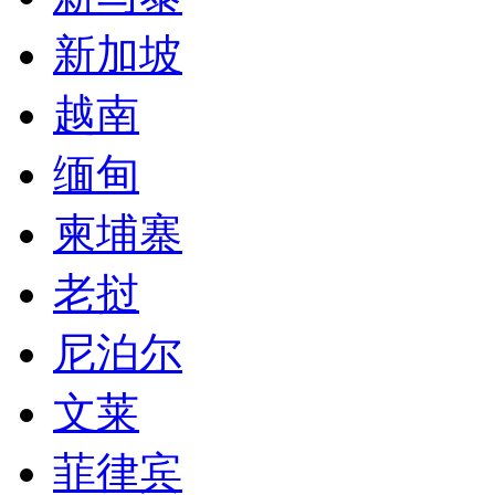
新加坡
越南
缅甸
柬埔寨
老挝
尼泊尔
文莱
菲律宾