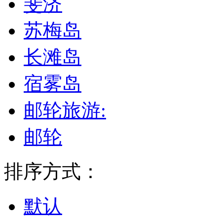
斐济
苏梅岛
长滩岛
宿雾岛
邮轮旅游:
邮轮
排序方式：
默认