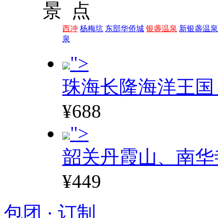
景 点
西冲
杨梅坑
东部华侨城
银盏温泉
新银盏温泉
泉
">
珠海长隆海洋王国
¥688
">
韶关丹霞山、南华
¥449
包团 · 订制