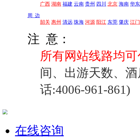
广西
湖南
福建
云南
贵州
四川
北京
海南
华东
周 边
韶关
惠州
清远
珠海
河源
阳江
东莞
肇庆
江门
注 意：
所有网站线路均可
间、出游天数、酒
话:4006-961-861)
在线咨询