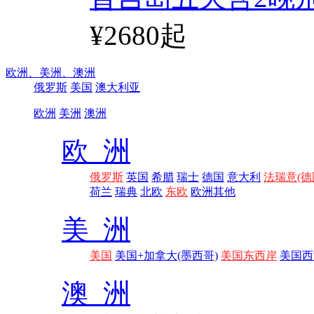
¥2680起
欧洲、
美洲、
澳洲
俄罗斯
美国
澳大利亚
欧洲
美洲
澳洲
欧 洲
俄罗斯
英国
希腊
瑞士
德国
意大利
法瑞意(德
荷兰
瑞典
北欧
东欧
欧洲其他
美 洲
美国
美国+加拿大(墨西哥)
美国东西岸
美国西
澳 洲