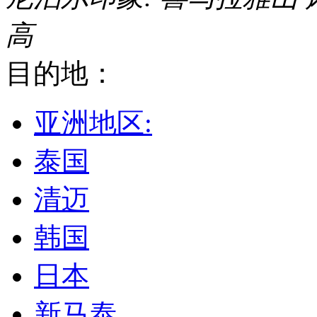
高
目的地：
亚洲地区:
泰国
清迈
韩国
日本
新马泰