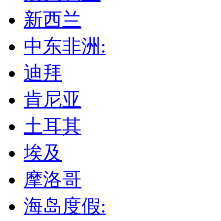
新西兰
中东非洲:
迪拜
肯尼亚
土耳其
埃及
摩洛哥
海岛度假: