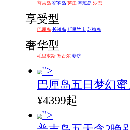
普吉岛
宿雾岛
芽庄
塞班岛
沙巴
享受型
巴厘岛
长滩岛
斯里兰卡
苏梅岛
奢华型
毛里求斯
塞舌尔
斐济
">
巴厘岛五日梦幻蜜
¥4399起
">
普吉岛五天含2晚