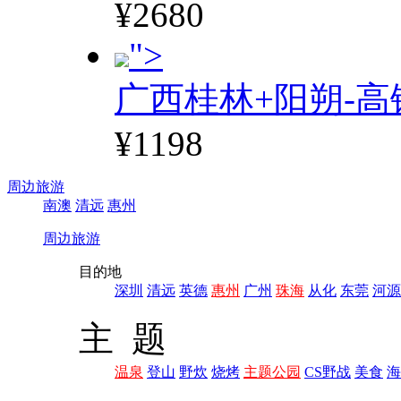
¥2680
">
广西桂林+阳朔-高
¥1198
周边旅游
南澳
清远
惠州
周边旅游
目的地
深圳
清远
英德
惠州
广州
珠海
从化
东莞
河源
主 题
温泉
登山
野炊
烧烤
主题公园
CS野战
美食
海