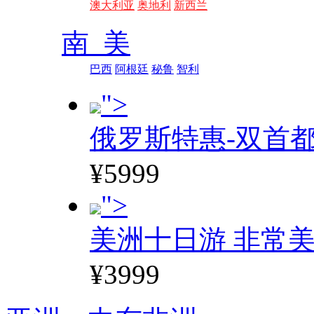
澳大利亚
奥地利
新西兰
南 美
巴西
阿根廷
秘鲁
智利
">
俄罗斯特惠-双首
¥5999
">
美洲十日游 非常美
¥3999