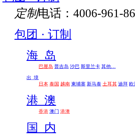
定制
电话：4006-961-86
包团 · 订制
海 岛
巴厘岛
普吉岛
沙巴
斯里兰卡
其他…
出 境
日本
泰国
越南
柬埔寨
新马泰
土耳其
迪拜
欧
港 澳
香港
澳门
港澳
国 内