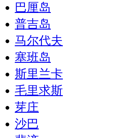
巴厘岛
普吉岛
马尔代夫
塞班岛
斯里兰卡
毛里求斯
芽庄
沙巴