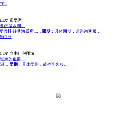
由行
出发
跟团游
蓝的咸水湖…
假村-经典海景房...…
团期
：具体团期，请咨询客服…
-自由行
出发
自由行包团游
斑斓的鱼群…
绿洲…
团期
：具体团期，请咨询客服…