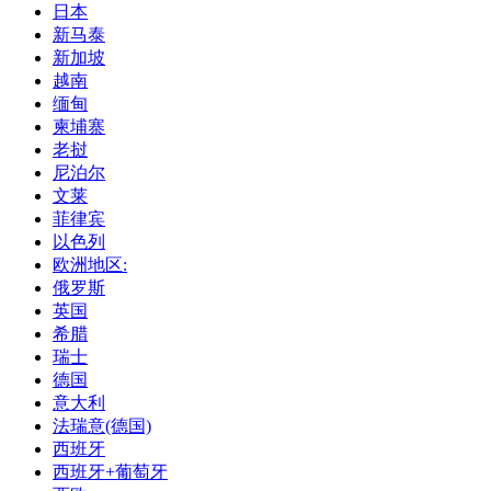
日本
新马泰
新加坡
越南
缅甸
柬埔寨
老挝
尼泊尔
文莱
菲律宾
以色列
欧洲地区:
俄罗斯
英国
希腊
瑞士
德国
意大利
法瑞意(德国)
西班牙
西班牙+葡萄牙