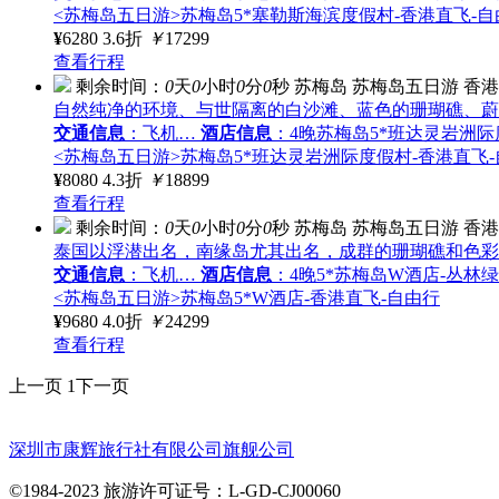
<苏梅岛五日游>苏梅岛5*塞勒斯海滨度假村-香港直飞-自
¥
6280
3.6折
￥
17299
查看行程
剩余时间：
0
天
0
小时
0
分
0
秒
苏梅岛
苏梅岛五日游
香港
自然纯净的环境、与世隔离的白沙滩、蓝色的珊瑚礁、蔚
交通信息
：飞机…
酒店信息
：4晚苏梅岛5*班达灵岩洲际度
<苏梅岛五日游>苏梅岛5*班达灵岩洲际度假村-香港直飞
¥
8080
4.3折
￥
18899
查看行程
剩余时间：
0
天
0
小时
0
分
0
秒
苏梅岛
苏梅岛五日游
香港
泰国以浮潜出名，南缘岛尤其出名，成群的珊瑚礁和色彩
交通信息
：飞机…
酒店信息
：4晚5*苏梅岛W酒店-丛林
<苏梅岛五日游>苏梅岛5*W酒店-香港直飞-自由行
¥
9680
4.0折
￥
24299
查看行程
上一页
1
下一页
深圳市康辉旅行社有限公司旗舰公司
©1984-2023 旅游许可证号：L-GD-CJ00060