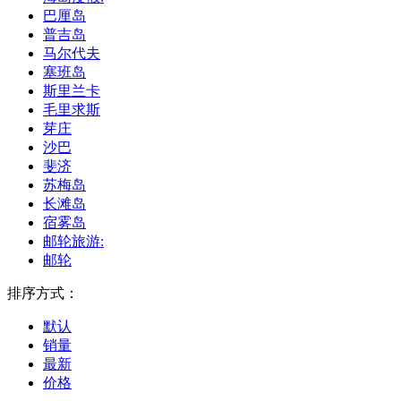
巴厘岛
普吉岛
马尔代夫
塞班岛
斯里兰卡
毛里求斯
芽庄
沙巴
斐济
苏梅岛
长滩岛
宿雾岛
邮轮旅游:
邮轮
排序方式：
默认
销量
最新
价格