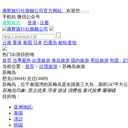
康辉旅行社旗舰公司官方网站
__欢迎您……
手机站
微信公众号
康辉杂志
登录
|
注册
云南
香港
泰国
日本
巴厘岛
邮轮度假
热门出游目的地
首页
当季最热
出境旅游
海岛旅游
国内旅游
周边旅游
包团 · 
当前位置：
首页
>
出境旅游
>
苏梅岛旅游
苏梅岛
想去
(20644)
去过
(3689)
苏梅岛，位于泰国湾的苏梅岛是全国第三大岛，面积247平方公里
苏梅岛印象:
景点优美
浮潜
游泳
消费低
泰式按摩
珊瑚礁
目的地：
亚洲地区:
泰国
清迈
韩国