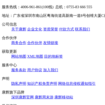
服务热线：4006-961-861(100线) 总机：0755-83 666 555
地址：广东省深圳市南山区粤海街道高新南一道8号创维大厦C
公司信息
关于康辉
企业文化
资质荣誉
付款方式
联系我们
合作伙伴
商务合作
合作伙伴
友情链接
获取更新
网站地图
XML地图
目的地标签
服务中心
服务条款
用户协议
加入我们
声明
隐私声明
知识产权免责声明
网络信息侵权通知指引
康辉旗下品牌
深圳康辉官网
康辉周末游
康辉移动站