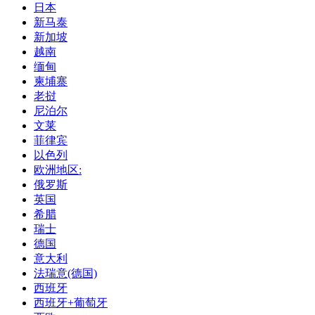
日本
新马泰
新加坡
越南
缅甸
柬埔寨
老挝
尼泊尔
文莱
菲律宾
以色列
欧洲地区:
俄罗斯
英国
希腊
瑞士
德国
意大利
法瑞意(德国)
西班牙
西班牙+葡萄牙