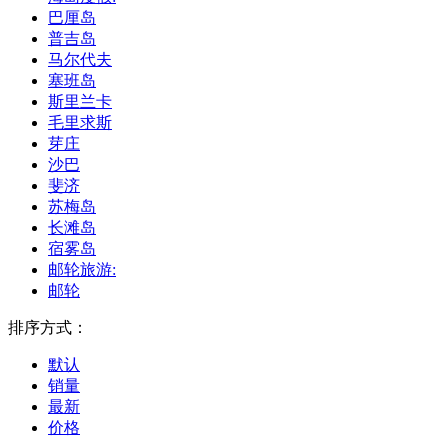
巴厘岛
普吉岛
马尔代夫
塞班岛
斯里兰卡
毛里求斯
芽庄
沙巴
斐济
苏梅岛
长滩岛
宿雾岛
邮轮旅游:
邮轮
排序方式：
默认
销量
最新
价格