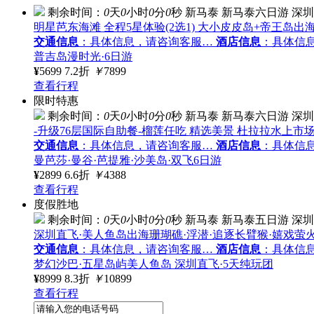
剩余时间：
0
天
0
小时
0
分
0
秒
新马泰
新马泰六日游
深圳
明星芭东海滩 全程5星体验(2选1) 大小皮皮岛+帝王岛
交通信息
：具体信息，请咨询客服…
酒店信息
：具体信
普吉岛漫时光·6日游
¥
5699
7.2折
￥
7899
查看行程
限时特惠
剩余时间：
0
天
0
小时
0
分
0
秒
新马泰
新马泰六日游
深圳
-升级76层国际自助餐-榴莲任吃 精选美景 杜拉拉水上市场
交通信息
：具体信息，请咨询客服…
酒店信息
：具体信
曼芭莎·曼谷·芭提雅·沙美岛·双飞6日游
¥
2899
6.6折
￥
4388
查看行程
度假胜地
剩余时间：
0
天
0
小时
0
分
0
秒
新马泰
新马泰五日游
深圳
深圳直飞·美人鱼岛出海珊瑚礁·浮潜·追逐长臂猴·嬉戏萤火
交通信息
：具体信息，请咨询客服…
酒店信息
：具体信
梦幻沙巴·五星岛屿美人鱼岛 深圳直飞·5天纯玩团
¥
8999
8.3折
￥
10899
查看行程