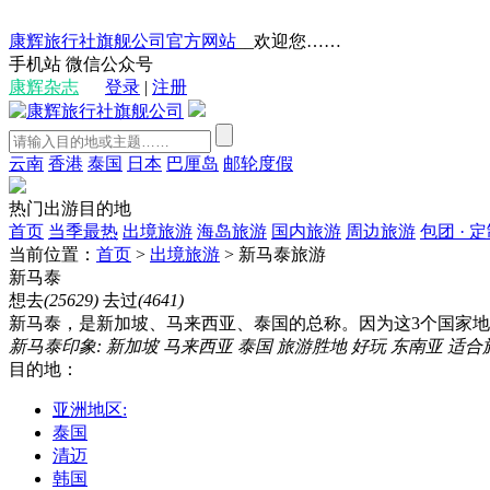
康辉旅行社旗舰公司官方网站
__欢迎您……
手机站
微信公众号
康辉杂志
登录
|
注册
云南
香港
泰国
日本
巴厘岛
邮轮度假
热门出游目的地
首页
当季最热
出境旅游
海岛旅游
国内旅游
周边旅游
包团 · 
当前位置：
首页
>
出境旅游
>
新马泰旅游
新马泰
想去
(25629)
去过
(4641)
新马泰，是新加坡、马来西亚、泰国的总称。因为这3个国家地
新马泰印象:
新加坡
马来西亚
泰国
旅游胜地
好玩
东南亚
适合
目的地：
亚洲地区:
泰国
清迈
韩国