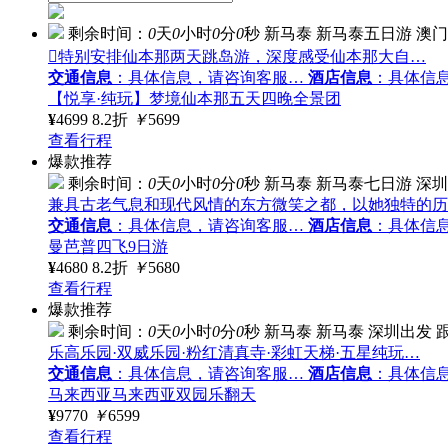
剩余时间：
0
天
0
小时
0
分
0
秒
新马泰
新马泰五日游
澳门
特别安排仙本那两天跳岛游，深度感受仙本那大自…
交通信息
：具体信息，请咨询客服…
酒店信息
：具体信
【悦享·纯玩】梦境仙本那五天四晚全景团
¥
4699
8.2折
￥
5699
查看行程
爆款推荐
剩余时间：
0
天
0
小时
0
分
0
秒
新马泰
新马泰七日游
深圳
兼具古老气息和现代风情的东方微笑之都，以她独特的历
交通信息
：具体信息，请咨询客服…
酒店信息
：具体信
曼芭普四飞9日游
¥
4680
8.2折
￥
5680
查看行程
爆款推荐
剩余时间：
0
天
0
小时
0
分
0
秒
新马泰
新马泰
深圳出发
乐高乐园·双威乐园·粉红清真寺·彩虹天梯·五星纯玩…
交通信息
：具体信息，请咨询客服…
酒店信息
：具体信
马来西亚马来西亚双园乐翻天
¥
9770
￥
6599
查看行程