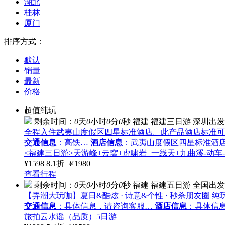
湖北
桂林
厦门
排序方式：
默认
销量
最新
价格
超值纯玩
剩余时间：
0
天
0
小时
0
分
0
秒
福建
福建三日游
深圳出发
全程入住武夷山度假区四星标准酒店。此产品酒店标准可
交通信息
：高铁…
酒店信息
：武夷山度假区四星标准酒
<福建三日游>天游峰+云窝+虎啸岩+一线天+九曲溪-动车
¥
1598
8.1折
￥
1980
查看行程
剩余时间：
0
天
0
小时
0
分
0
秒
福建
福建五日游
全国出发
【弄潮大玩咖】夏日&酷炫 · 诗意&个性 · 秒杀朋友圈 纯
交通信息
：具体信息，请咨询客服…
酒店信息
：具体信
旅拍云水谣（品质）5日游