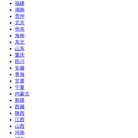
福建
湖南
贵州
北京
华东
海南
东北
山东
重庆
四川
安徽
青海
甘肃
宁夏
内蒙古
新疆
西藏
陕西
江西
山西
河南