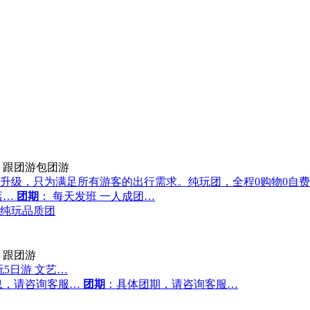
跟团游包团游
升级，只为满足所有游客的出行需求。纯玩团，全程0购物0自
店…
团期
： 每天发班 一人成团…
-纯玩品质团
跟团游
玩5日游 文艺…
息，请咨询客服…
团期
：具体团期，请咨询客服…