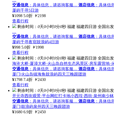
…
交通信息
：具体信息，请咨询客服…
酒店信息
：具体信
厦屿千寻5日游
¥
1098
5.0折
￥
2198
查看行程
剩余时间：
0
天
0
小时
0
分
0
秒
福建
福建四日游
全国出发
…
交通信息
：具体信息，请咨询客服…
酒店信息
：具体信
厦屿千寻夜宿鼓浪屿4日游
¥
998
5.0折
￥
1998
查看行程
剩余时间：
0
天
0
小时
0
分
0
秒
福建
福建四日游
全国出发
海沧大桥·厦漳大桥·火山岛自然生态风景区·房车露营地·
交通信息
：具体信息，请咨询客服…
酒店信息
：具体信
厦门|火山岛镇海角鼓浪屿四天三晚跟团游
¥
1798
7.4折
￥
2430
查看行程
剩余时间：
0
天
0
小时
0
分
0
秒
福建
福建四日游
全国出发
开元寺西街观景·平台网红打卡地小西埕·西街·泉州南少林
交通信息
：具体信息，请咨询客服…
酒店信息
：具体信
厦门|鼓浪屿泉州四天三晚跟团游
¥
1680
6.9折
￥
2450