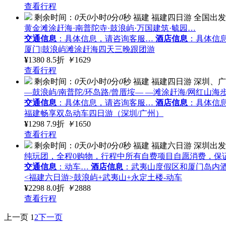
查看行程
剩余时间：
0
天
0
小时
0
分
0
秒
福建
福建四日游
全国出发
黄金滩涂赶海·南普陀寺·鼓浪屿·万国建筑·毓园…
交通信息
：具体信息，请咨询客服…
酒店信息
：具体信
厦门|鼓浪屿滩涂赶海四天三晚跟团游
¥
1380
8.5折
￥
1629
查看行程
剩余时间：
0
天
0
小时
0
分
0
秒
福建
福建四日游
深圳、广
—鼓浪屿/南普陀/环岛路/曾厝垵— —滩涂赶海/网红山海
交通信息
：具体信息，请咨询客服…
酒店信息
：具体信
福建畅享双岛动车四日游（深圳/广州）
¥
1298
7.9折
￥
1650
查看行程
剩余时间：
0
天
0
小时
0
分
0
秒
福建
福建六日游
深圳出发
纯玩团，全程0购物，行程中所有自费项目自愿消费，保
交通信息
：动车…
酒店信息
：武夷山度假区和厦门岛内
<福建六日游>鼓浪屿+武夷山+永定土楼-动车
¥
2298
8.0折
￥
2888
查看行程
上一页
1
2
下一页