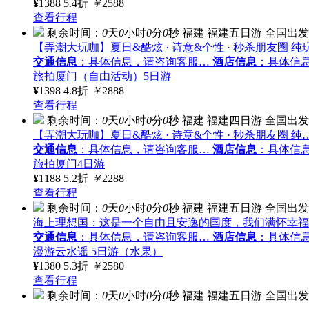
¥
1388
5.4折
￥
2588
查看行程
剩余时间：
0
天
0
小时
0
分
0
秒
福建
福建五日游
全国出发
【弄潮大玩咖】夏日&酷炫 · 诗意&个性 · 秒杀朋友圈 纯
交通信息
：具体信息，请咨询客服…
酒店信息
：具体信
旅拍厦门（自由活动）5日游
¥
1398
4.8折
￥
2888
查看行程
剩余时间：
0
天
0
小时
0
分
0
秒
福建
福建四日游
全国出发
【弄潮大玩咖】夏日&酷炫 · 诗意&个性 · 秒杀朋友圈 纯
交通信息
：具体信息，请咨询客服…
酒店信息
：具体信
旅拍厦门4日游
¥
1188
5.2折
￥
2288
查看行程
剩余时间：
0
天
0
小时
0
分
0
秒
福建
福建五日游
全国出发
海上理想国：这是一个自由且安逸的国度，我们满怀幸福
交通信息
：具体信息，请咨询客服…
酒店信息
：具体信
漫游云水谣 5日游（水果）
¥
1380
5.3折
￥
2580
查看行程
剩余时间：
0
天
0
小时
0
分
0
秒
福建
福建五日游
全国出发