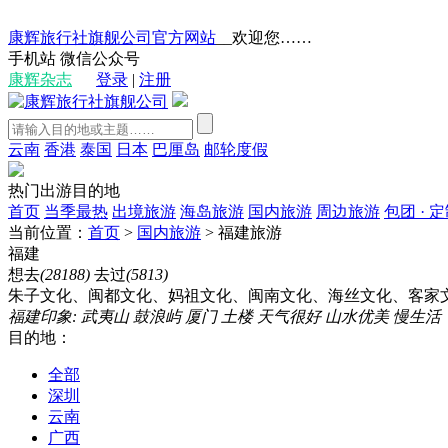
康辉旅行社旗舰公司官方网站
__欢迎您……
手机站
微信公众号
康辉杂志
登录
|
注册
云南
香港
泰国
日本
巴厘岛
邮轮度假
热门出游目的地
首页
当季最热
出境旅游
海岛旅游
国内旅游
周边旅游
包团 · 
当前位置：
首页
>
国内旅游
>
福建旅游
福建
想去
(28188)
去过
(5813)
朱子文化、闽都文化、妈祖文化、闽南文化、海丝文化、客家
福建印象:
武夷山
鼓浪屿
厦门
土楼
天气很好
山水优美
慢生活
目的地：
全部
深圳
云南
广西