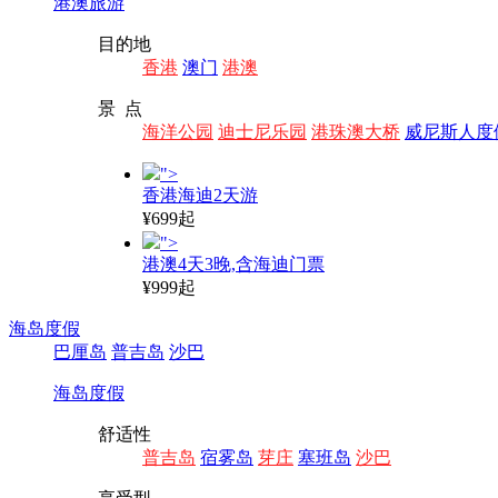
港澳旅游
目的地
香港
澳门
港澳
景 点
海洋公园
迪士尼乐园
港珠澳大桥
威尼斯人度
">
香港海迪2天游
¥699起
">
港澳4天3晚,含海迪门票
¥999起
海岛度假
巴厘岛
普吉岛
沙巴
海岛度假
舒适性
普吉岛
宿雾岛
芽庄
塞班岛
沙巴