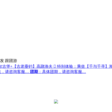
发
跟团游
尔古堡+【古老垂钓】高跷渔夫  特别体验：乘坐【千与千寻】海滨
息，请咨询客服…
团期
：具体团期，请咨询客服…