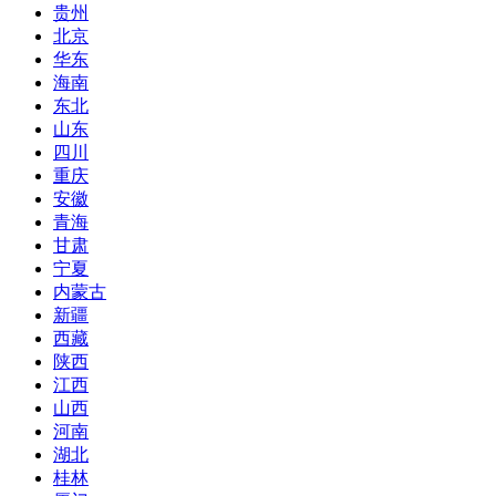
贵州
北京
华东
海南
东北
山东
四川
重庆
安徽
青海
甘肃
宁夏
内蒙古
新疆
西藏
陕西
江西
山西
河南
湖北
桂林