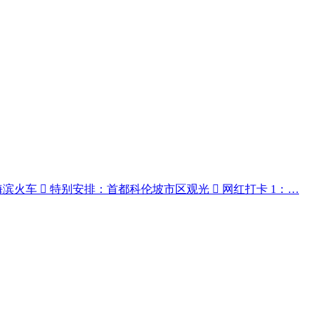
火车  特别安排：首都科伦坡市区观光  网红打卡 1：…