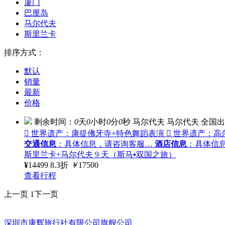
厦门
巴厘岛
马尔代夫
斯里兰卡
排序方式：
默认
销量
最新
价格
剩余时间：
0
天
0
小时
0
分
0
秒
马尔代夫
马尔代夫
全国出
 世界遗产：康提佛牙寺+特色舞蹈表演  世界遗产：高
交通信息
：具体信息，请咨询客服…
酒店信息
：具体信
斯里兰卡+马尔代夫 9 天（斯马▪双国之旅）
¥
14499
8.3折
￥
17500
查看行程
上一页
1
下一页
深圳市康辉旅行社有限公司旗舰公司