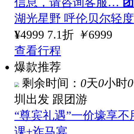
信息，请咨询客服…
团
湖光星野 呼伦贝尔轻度
¥
4999
7.1折
￥
6999
查看行程
爆款推荐
剩余时间：
0
天
0
小时
0
圳出发
跟团游
“尊宾礼遇”一价壕享
课+诈马宴…