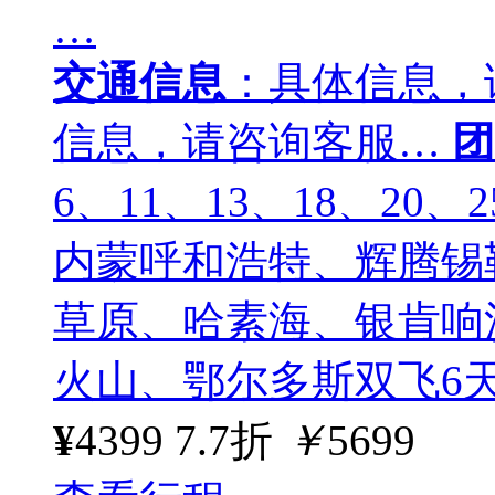
…
交通信息
：具体信息，
信息，请咨询客服…
团
6、11、13、18、20
内蒙呼和浩特、辉腾锡
草原、哈素海、银肯响
火山、鄂尔多斯双飞6
¥
4399
7.7折
￥
5699