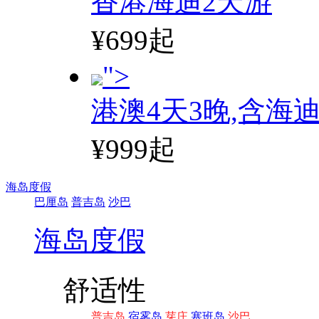
香港海迪2天游
¥699起
">
港澳4天3晚,含海
¥999起
海岛度假
巴厘岛
普吉岛
沙巴
海岛度假
舒适性
普吉岛
宿雾岛
芽庄
塞班岛
沙巴