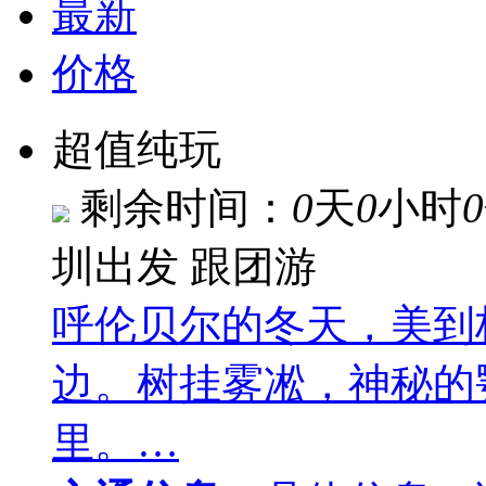
最新
价格
超值纯玩
剩余时间：
0
天
0
小时
0
圳出发
跟团游
呼伦贝尔的冬天，美到
边。树挂雾凇，神秘的
里。…