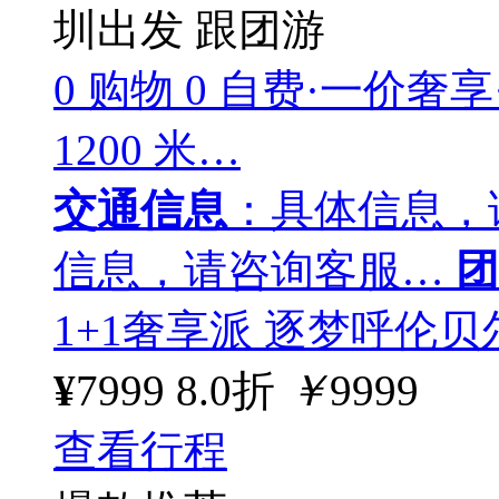
圳出发
跟团游
0 购物 0 自费·一价奢享
1200 米…
交通信息
：具体信息，
信息，请咨询客服…
团
1+1奢享派 逐梦呼伦贝
¥
7999
8.0折
￥
9999
查看行程