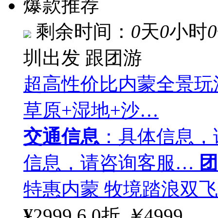
爆款推荐
剩余时间：
0
天
0
小时
0
圳出发
跟团游
超高性价比内蒙全景玩
草原+湿地+沙…
交通信息
：具体信息，
信息，请咨询客服…
团
特惠内蒙 牧境踏浪双飞 
¥
2999
6.0折
￥
4999