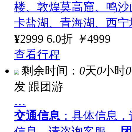
楼、敦煌莫高窟、鸣沙
卡盐湖、青海湖、西宁
¥
2999
6.0折
￥
4999
查看行程
剩余时间：
0
天
0
小时
0
发
跟团游
…
交通信息
：具体信息，
信息，请咨询客服…
团