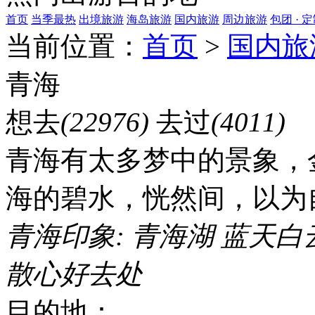
首页
当季最热
出境旅游
海岛旅游
国内旅游
周边旅游
包团 · 
当前位置：
首页
>
国内旅
青海
想去
(22976)
去过
(4011)
青海有太多梦中的景象，
海的碧水，恍然间，以为
青海印象:
青海湖
蓝天白
散心好去处
目的地：