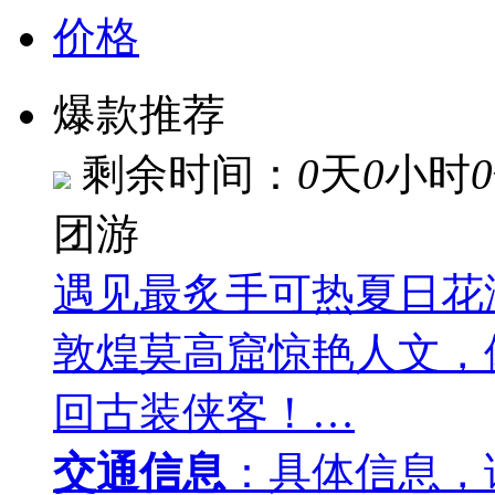
价格
爆款推荐
剩余时间：
0
天
0
小时
0
团游
遇见最炙手可热夏日花
敦煌莫高窟惊艳人文，
回古装侠客！…
交通信息
：具体信息，