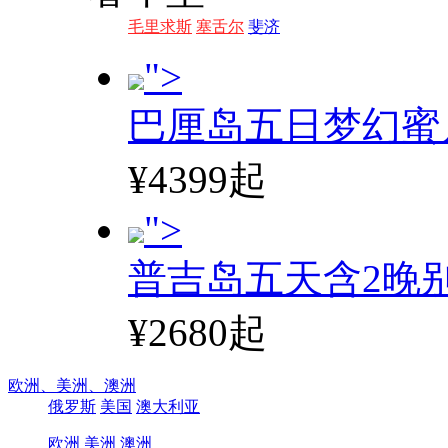
毛里求斯
塞舌尔
斐济
">
巴厘岛五日梦幻蜜
¥4399起
">
普吉岛五天含2晚
¥2680起
欧洲、
美洲、
澳洲
俄罗斯
美国
澳大利亚
欧洲
美洲
澳洲