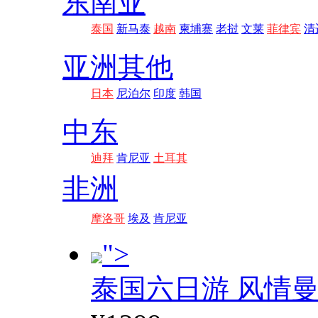
东南亚
泰国
新马泰
越南
柬埔寨
老挝
文莱
菲律宾
清
亚洲其他
日本
尼泊尔
印度
韩国
中东
迪拜
肯尼亚
土耳其
非洲
摩洛哥
埃及
肯尼亚
">
泰国六日游 风情