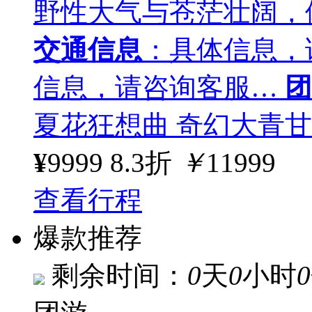
野性大气与苍茫壮阔，体
交通信息
：具体信息，
信息，请咨询客服…
团
夏花狂想曲 奇幻大青甘
¥
9999
8.3折
￥
11999
查看行程
爆款推荐
剩余时间：
0
天
0
小时
0