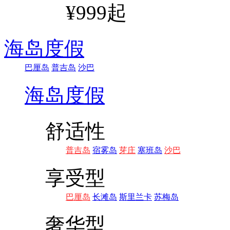
¥999起
海岛度假
巴厘岛
普吉岛
沙巴
海岛度假
舒适性
普吉岛
宿雾岛
芽庄
塞班岛
沙巴
享受型
巴厘岛
长滩岛
斯里兰卡
苏梅岛
奢华型