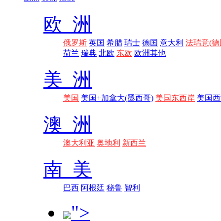
欧 洲
俄罗斯
英国
希腊
瑞士
德国
意大利
法瑞意(德
荷兰
瑞典
北欧
东欧
欧洲其他
美 洲
美国
美国+加拿大(墨西哥)
美国东西岸
美国西
澳 洲
澳大利亚
奥地利
新西兰
南 美
巴西
阿根廷
秘鲁
智利
">