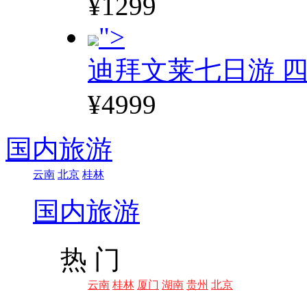
¥1299
">
迪拜文莱七日游 四
¥4999
国内旅游
云南
北京
桂林
国内旅游
热 门
云南
桂林
厦门
湖南
贵州
北京