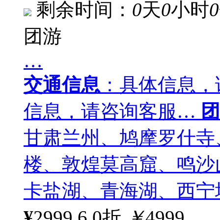
剩余时间：
0
天
0
小时
0
团游
…
交通信息
：具体信息，
信息，请咨询客服…
团
甘肃兰州、鸠摩罗什寺
楼、敦煌莫高窟、鸣沙
卡盐湖、青海湖、西宁
¥
2999
6.0折
￥
4999