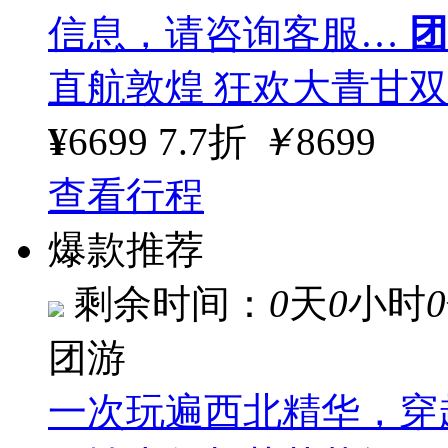
信息，请咨询客服…
团
直航敦煌 狂欢大青甘双
¥
6699
7.7折
￥
8699
查看行程
爆款推荐
剩余时间：
0
天
0
小时
0
团游
一次玩遍西北精华，穿