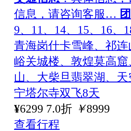
信息，请咨询客服…
团
9、11、14、15、16、
青海岗什卡雪峰、祁连
峪关城楼、敦煌莫高窟
山、大柴旦翡翠湖、天
宁塔尔寺双飞8天
¥
6299
7.0折
￥
8999
查看行程