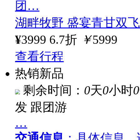
团…
湖畔牧野 盛宴青甘双飞 
¥
3999
6.7折
￥
5999
查看行程
热销新品
剩余时间：
0
天
0
小时
0
发
跟团游
…
交通信息
：具体信息，