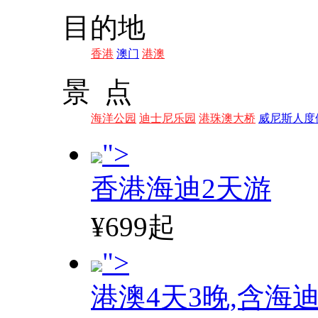
目的地
香港
澳门
港澳
景 点
海洋公园
迪士尼乐园
港珠澳大桥
威尼斯人度
">
香港海迪2天游
¥699起
">
港澳4天3晚,含海