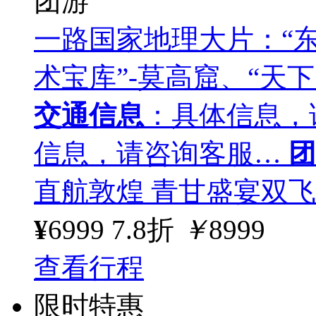
团游
一路国家地理大片：“东
术宝库”-莫高窟、“天
交通信息
：具体信息，
信息，请咨询客服…
团
直航敦煌 青甘盛宴双飞
¥
6999
7.8折
￥
8999
查看行程
限时特惠