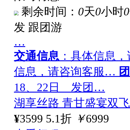
剩余时间：
0
天
0
小时
0
发
跟团游
…
交通信息
：具体信息，
信息，请咨询客服…
团
18、22日 发团…
湖享丝路 青甘盛宴双飞 
¥
3599
5.1折
￥
6999