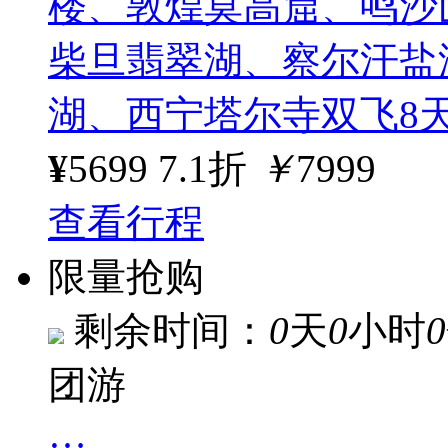
楼、敦煌莫高窟、鸣沙
柴旦翡翠湖、察尔汗盐
湖、西宁塔尔寺双飞8
¥
5699
7.1折
￥
7999
查看行程
限量抢购
剩余时间：
0
天
0
小时
0
团游
…