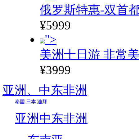
俄罗斯特惠-双首
¥5999
">
美洲十日游 非常美
¥3999
亚洲、
中东非洲
泰国
日本
迪拜
亚洲
中东非洲