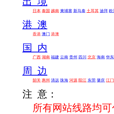
出 境
日本
泰国
越南
柬埔寨
新马泰
土耳其
迪拜
欧
港 澳
香港
澳门
港澳
国 内
广西
湖南
福建
云南
贵州
四川
北京
海南
华东
周 边
韶关
惠州
清远
珠海
河源
阳江
东莞
肇庆
江门
注 意：
所有网站线路均可