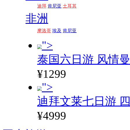
迪拜
肯尼亚
土耳其
非洲
摩洛哥
埃及
肯尼亚
">
泰国六日游 风情
¥1299
">
迪拜文莱七日游 四
¥4999