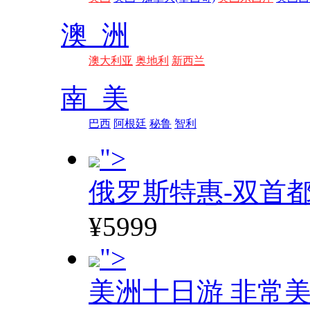
澳 洲
澳大利亚
奥地利
新西兰
南 美
巴西
阿根廷
秘鲁
智利
">
俄罗斯特惠-双首
¥5999
">
美洲十日游 非常美