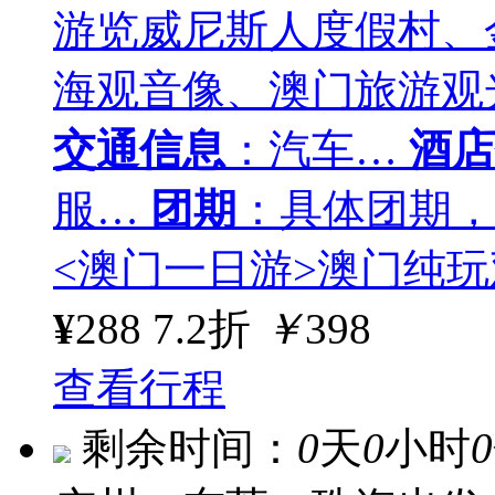
游览威尼斯人度假村、
海观音像、澳门旅游观
交通信息
：汽车…
酒店
服…
团期
：具体团期，
<澳门一日游>澳门纯
¥
288
7.2折
￥
398
查看行程
剩余时间：
0
天
0
小时
0