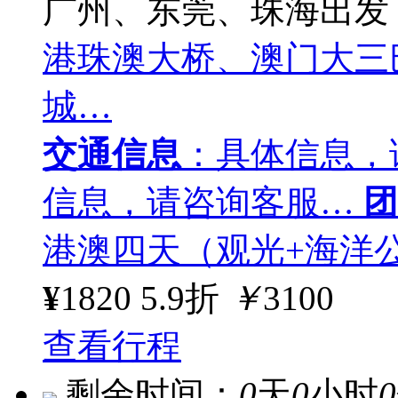
广州、东莞、珠海出发
港珠澳大桥、澳门大三
城…
交通信息
：具体信息，
信息，请咨询客服…
团
港澳四天（观光+海洋
¥
1820
5.9折
￥
3100
查看行程
剩余时间：
0
天
0
小时
0