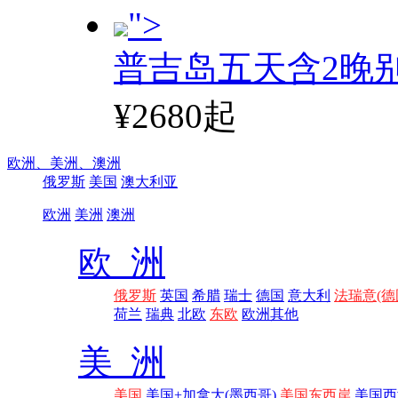
">
普吉岛五天含2晚
¥2680起
欧洲、
美洲、
澳洲
俄罗斯
美国
澳大利亚
欧洲
美洲
澳洲
欧 洲
俄罗斯
英国
希腊
瑞士
德国
意大利
法瑞意(德
荷兰
瑞典
北欧
东欧
欧洲其他
美 洲
美国
美国+加拿大(墨西哥)
美国东西岸
美国西