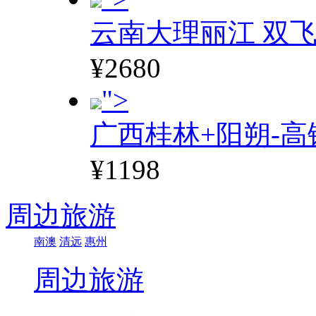
云南大理丽江 双飞
¥2680
">
广西桂林+阳朔-高
¥1198
周边旅游
南澳
清远
惠州
周边旅游