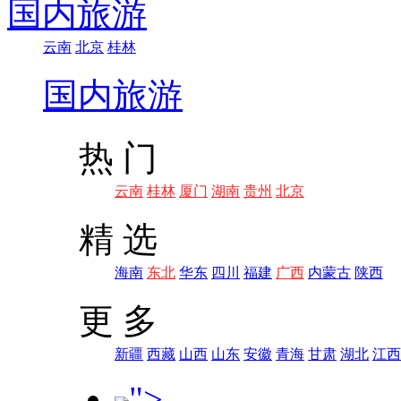
国内旅游
云南
北京
桂林
国内旅游
热 门
云南
桂林
厦门
湖南
贵州
北京
精 选
海南
东北
华东
四川
福建
广西
内蒙古
陕西
更 多
新疆
西藏
山西
山东
安徽
青海
甘肃
湖北
江西
">