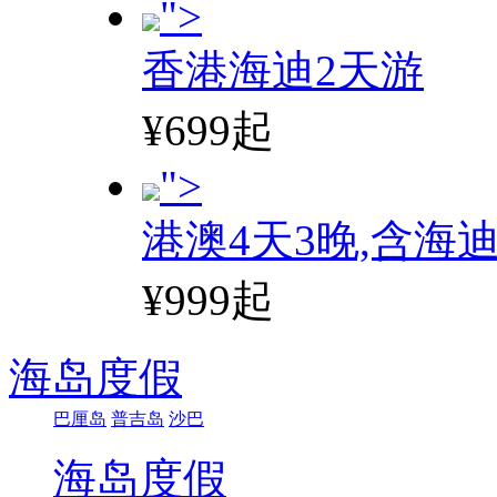
">
香港海迪2天游
¥699起
">
港澳4天3晚,含海
¥999起
海岛度假
巴厘岛
普吉岛
沙巴
海岛度假