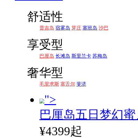
舒适性
普吉岛
宿雾岛
芽庄
塞班岛
沙巴
享受型
巴厘岛
长滩岛
斯里兰卡
苏梅岛
奢华型
毛里求斯
塞舌尔
斐济
">
巴厘岛五日梦幻蜜
¥4399起