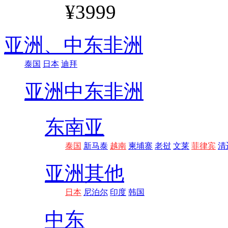
¥3999
亚洲、
中东非洲
泰国
日本
迪拜
亚洲
中东非洲
东南亚
泰国
新马泰
越南
柬埔寨
老挝
文莱
菲律宾
清
亚洲其他
日本
尼泊尔
印度
韩国
中东