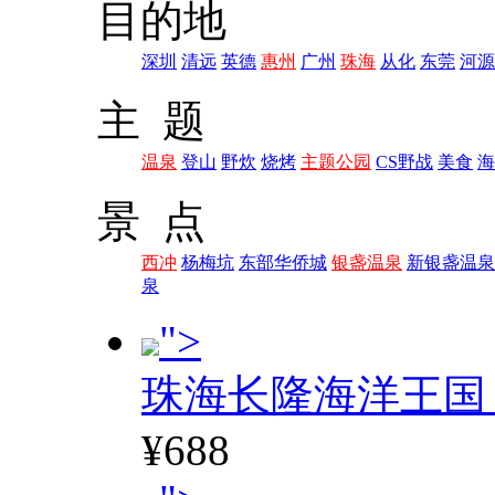
目的地
深圳
清远
英德
惠州
广州
珠海
从化
东莞
河源
主 题
温泉
登山
野炊
烧烤
主题公园
CS野战
美食
海
景 点
西冲
杨梅坑
东部华侨城
银盏温泉
新银盏温泉
泉
">
珠海长隆海洋王国
¥688