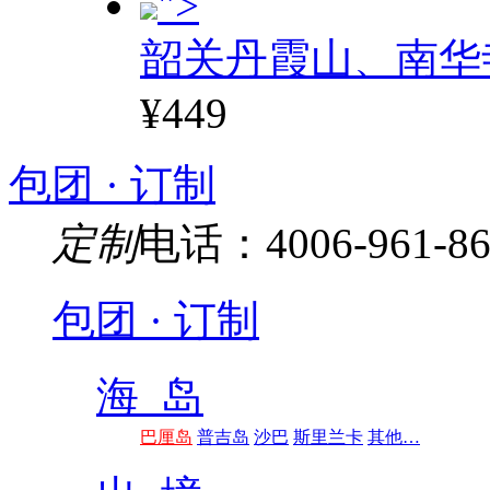
">
韶关丹霞山、南华
¥449
包团 · 订制
定制
电话：4006-961-86
包团 · 订制
海 岛
巴厘岛
普吉岛
沙巴
斯里兰卡
其他…