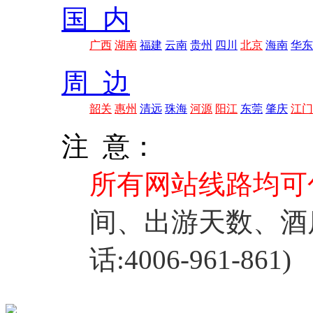
国 内
广西
湖南
福建
云南
贵州
四川
北京
海南
华东
周 边
韶关
惠州
清远
珠海
河源
阳江
东莞
肇庆
江门
注 意：
所有网站线路均可
间、出游天数、酒
话:4006-961-861)