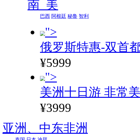
南 美
巴西
阿根廷
秘鲁
智利
">
俄罗斯特惠-双首
¥5999
">
美洲十日游 非常美
¥3999
亚洲、
中东非洲
泰国
日本
迪拜