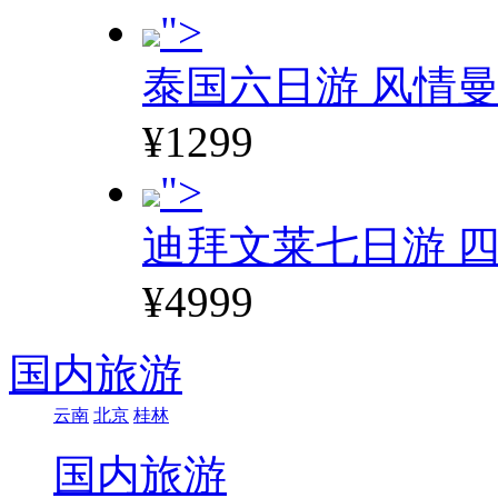
">
泰国六日游 风情
¥1299
">
迪拜文莱七日游 四
¥4999
国内旅游
云南
北京
桂林
国内旅游