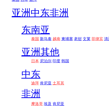
亚洲
中东非洲
东南亚
泰国
新马泰
越南
柬埔寨
老挝
文莱
菲律宾
清
亚洲其他
日本
尼泊尔
印度
韩国
中东
迪拜
肯尼亚
土耳其
非洲
摩洛哥
埃及
肯尼亚