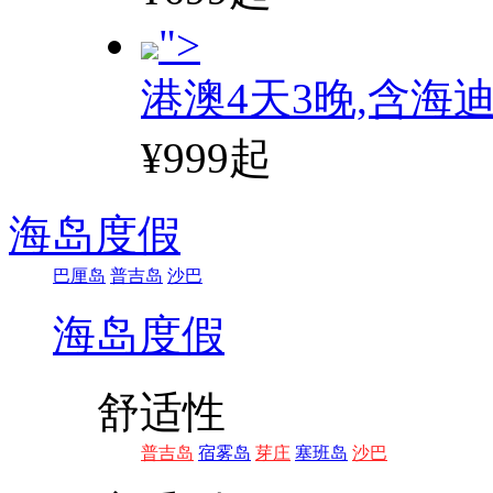
">
港澳4天3晚,含海
¥999起
海岛度假
巴厘岛
普吉岛
沙巴
海岛度假
舒适性
普吉岛
宿雾岛
芽庄
塞班岛
沙巴