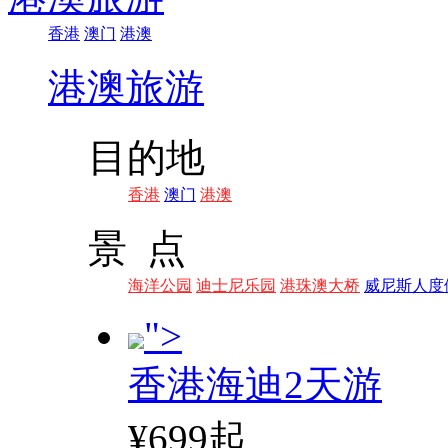
香港
澳门
港澳
港澳旅游
目的地
香港
澳门
港澳
景 点
海洋公园
迪士尼乐园
港珠澳大桥
威尼斯人度
">
香港海迪2天游
¥699起