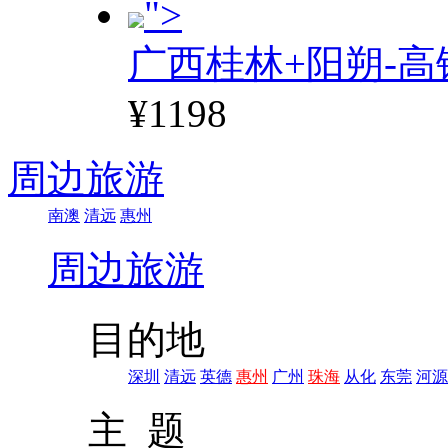
">
广西桂林+阳朔-高
¥1198
周边旅游
南澳
清远
惠州
周边旅游
目的地
深圳
清远
英德
惠州
广州
珠海
从化
东莞
河源
主 题