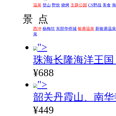
温泉
登山
野炊
烧烤
主题公园
CS野战
美食
海
景 点
西冲
杨梅坑
东部华侨城
银盏温泉
新银盏温泉
泉
">
珠海长隆海洋王国
¥688
">
韶关丹霞山、南华
¥449