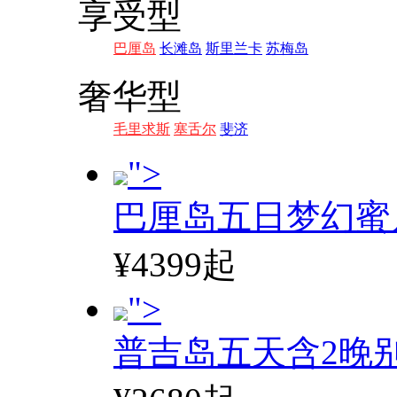
享受型
巴厘岛
长滩岛
斯里兰卡
苏梅岛
奢华型
毛里求斯
塞舌尔
斐济
">
巴厘岛五日梦幻蜜
¥4399起
">
普吉岛五天含2晚