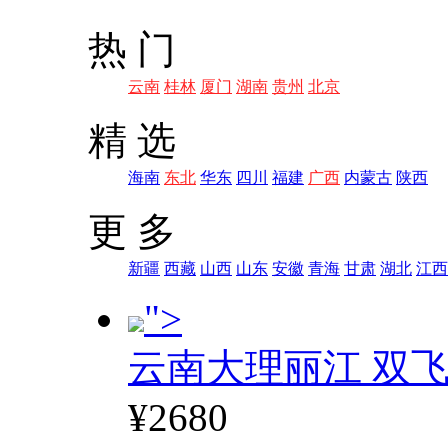
热 门
云南
桂林
厦门
湖南
贵州
北京
精 选
海南
东北
华东
四川
福建
广西
内蒙古
陕西
更 多
新疆
西藏
山西
山东
安徽
青海
甘肃
湖北
江西
">
云南大理丽江 双飞
¥2680