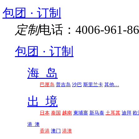
包团 · 订制
定制
电话：4006-961-86
包团 · 订制
海 岛
巴厘岛
普吉岛
沙巴
斯里兰卡
其他…
出 境
日本
泰国
越南
柬埔寨
新马泰
土耳其
迪拜
欧
港 澳
香港
澳门
港澳