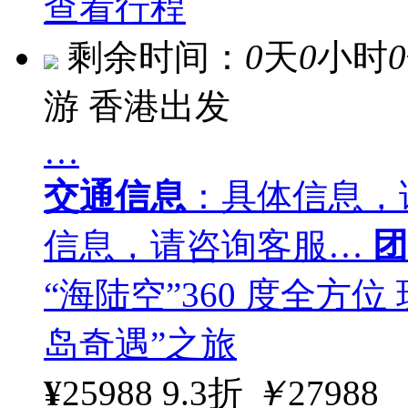
查看行程
剩余时间：
0
天
0
小时
0
游
香港出发
…
交通信息
：具体信息，
信息，请咨询客服…
团
“海陆空”360 度全方位
岛奇遇”之旅
¥
25988
9.3折
￥
27988