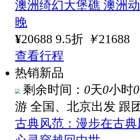
澳洲绮幻大堡礁 澳洲动
晚
¥
20688
9.5折
￥
21688
查看行程
热销新品
剩余时间：
0
天
0
小时
0
游
全国、北京出发
跟
古典风范：漫步在古典