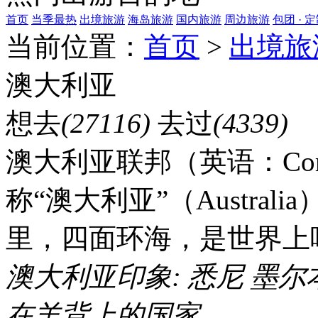
首页
当季最热
出境旅游
海岛旅游
国内旅游
周边旅游
包团 · 
当前位置：
首页
>
出境旅
澳大利亚
想去
(27116)
去过
(4339)
澳大利亚联邦（英语：Commonw
称“澳大利亚”（Austral
里，四面环海，是世界上唯
澳大利亚印象:
悉尼
墨尔
在羊背上的国家