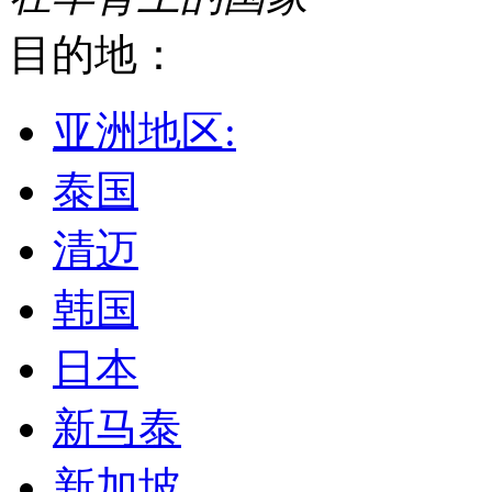
目的地：
亚洲地区:
泰国
清迈
韩国
日本
新马泰
新加坡