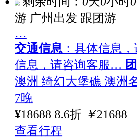
剩余时间：
0
天
0
小时
0
游
广州出发
跟团游
…
交通信息
：具体信息，
信息，请咨询客服…
团
澳洲 绮幻大堡礁 澳洲
7晚
¥
18688
8.6折
￥
21688
查看行程