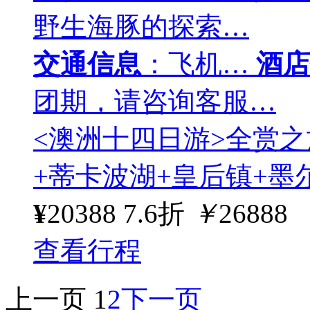
野生海豚的探索…
交通信息
：飞机…
酒店
团期，请咨询客服…
<澳洲十四日游>全赏之
+蒂卡波湖+皇后镇+墨
¥
20388
7.6折
￥
26888
查看行程
上一页
1
2
下一页