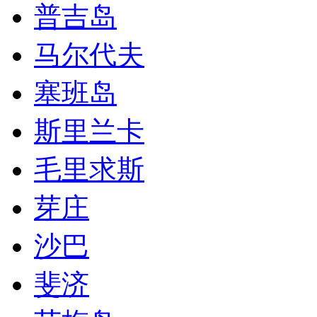
普吉岛
马尔代夫
塞班岛
斯里兰卡
毛里求斯
芽庄
沙巴
斐济