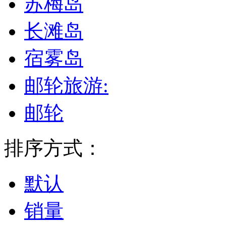
苏梅岛
长滩岛
宿雾岛
邮轮旅游:
邮轮
排序方式：
默认
销量