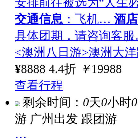
安排前往被选为“人生
交通信息
：飞机…
酒店
具体团期，请咨询客服
<澳洲八日游>澳洲大洋
¥
8888
4.4折
￥
19988
查看行程
剩余时间：
0
天
0
小时
0
游
广州出发
跟团游
…