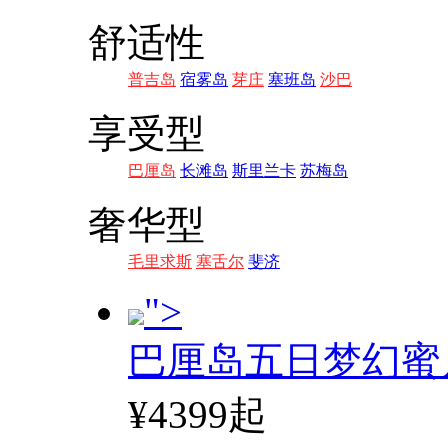
舒适性
普吉岛
宿雾岛
芽庄
塞班岛
沙巴
享受型
巴厘岛
长滩岛
斯里兰卡
苏梅岛
奢华型
毛里求斯
塞舌尔
斐济
">
巴厘岛五日梦幻蜜
¥4399起