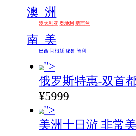
澳 洲
澳大利亚
奥地利
新西兰
南 美
巴西
阿根廷
秘鲁
智利
">
俄罗斯特惠-双首
¥5999
">
美洲十日游 非常美