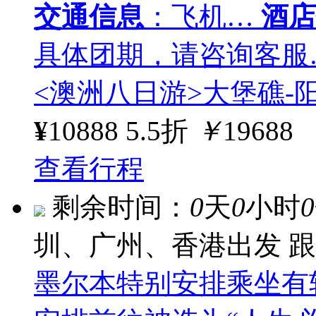
交通信息
：飞机…
酒店
具体团期，请咨询客服
<澳洲八日游>大堡礁-
¥
10888
5.5折
￥
19688
查看行程
剩余时间：
0
天
0
小时
0
圳、广州、香港出发
跟
墨尔本特别安排乘坐有