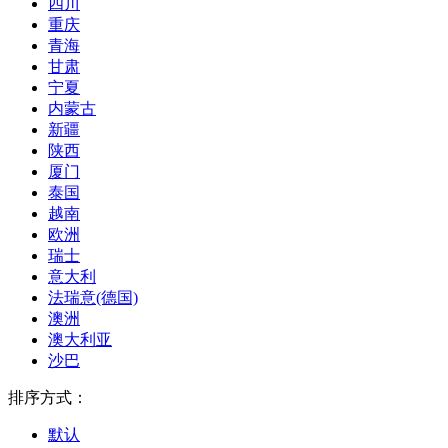
四川
重庆
青海
甘肃
宁夏
内蒙古
新疆
陕西
厦门
泰国
越南
欧洲
瑞士
意大利
法瑞意(德国)
澳洲
澳大利亚
沙巴
排序方式：
默认