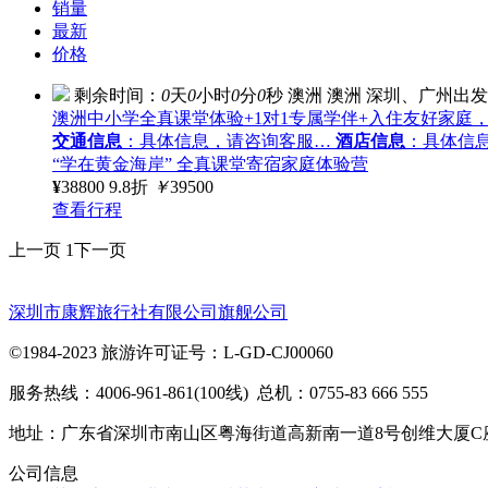
销量
最新
价格
剩余时间：
0
天
0
小时
0
分
0
秒
澳洲
澳洲
深圳、广州出发
澳洲中小学全真课堂体验+1对1专属学伴+入住友好家庭
交通信息
：具体信息，请咨询客服…
酒店信息
：具体信
“学在黄金海岸” 全真课堂寄宿家庭体验营
¥
38800
9.8折
￥
39500
查看行程
上一页
1
下一页
深圳市康辉旅行社有限公司旗舰公司
©1984-2023 旅游许可证号：L-GD-CJ00060
服务热线：4006-961-861(100线) 总机：0755-83 666 555
地址：广东省深圳市南山区粤海街道高新南一道8号创维大厦C
公司信息