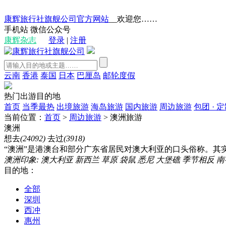
康辉旅行社旗舰公司官方网站
__欢迎您……
手机站
微信公众号
康辉杂志
登录
|
注册
云南
香港
泰国
日本
巴厘岛
邮轮度假
热门出游目的地
首页
当季最热
出境旅游
海岛旅游
国内旅游
周边旅游
包团 · 
当前位置：
首页
>
周边旅游
>
澳洲旅游
澳洲
想去
(24092)
去过
(3918)
“澳洲”是港澳台和部分广东省居民对澳大利亚的口头俗称。
澳洲印象:
澳大利亚
新西兰
草原
袋鼠
悉尼
大堡礁
季节相反
南
目的地：
全部
深圳
西冲
惠州