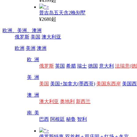
¥4399起
">
普吉岛五天含2晚别墅
¥2680起
欧洲、
美洲、
澳洲
俄罗斯
美国
澳大利亚
欧洲
美洲
澳洲
欧 洲
俄罗斯
英国
希腊
瑞士
德国
意大利
法瑞意(德
美 洲
美国
美国+加拿大(墨西哥)
美国东西岸
美国西
澳 洲
澳大利亚
奥地利
新西兰
南 美
巴西
阿根廷
秘鲁
智利
">
俄罗斯特惠-双首都＋双庄园＋红场＋冬宫