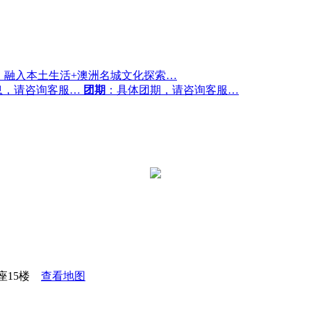
， 融入本土生活+澳洲名城文化探索…
息，请咨询客服…
团期
：具体团期，请咨询客服…
座15楼
查看地图