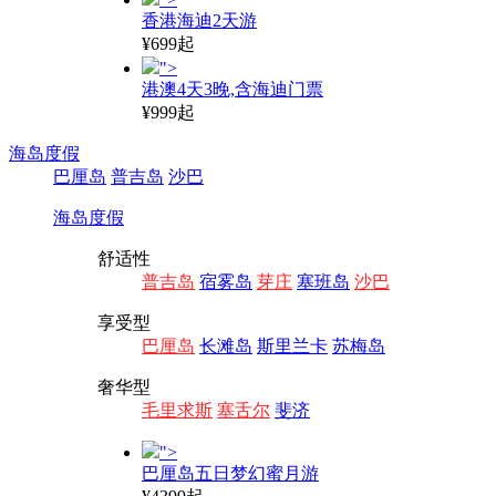
香港海迪2天游
¥699起
">
港澳4天3晚,含海迪门票
¥999起
海岛度假
巴厘岛
普吉岛
沙巴
海岛度假
舒适性
普吉岛
宿雾岛
芽庄
塞班岛
沙巴
享受型
巴厘岛
长滩岛
斯里兰卡
苏梅岛
奢华型
毛里求斯
塞舌尔
斐济
">
巴厘岛五日梦幻蜜月游