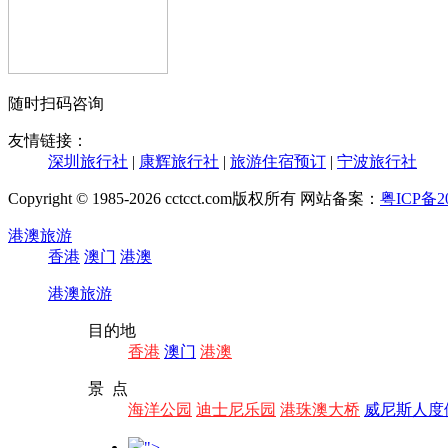
随时扫码咨询
友情链接：
深圳旅行社
|
康辉旅行社
|
旅游住宿预订
|
宁波旅行社
Copyright © 1985-2026 cctcct.com版权所有 网站备案：
粤ICP备20
港澳旅游
香港
澳门
港澳
港澳旅游
目的地
香港
澳门
港澳
景 点
海洋公园
迪士尼乐园
港珠澳大桥
威尼斯人度
">