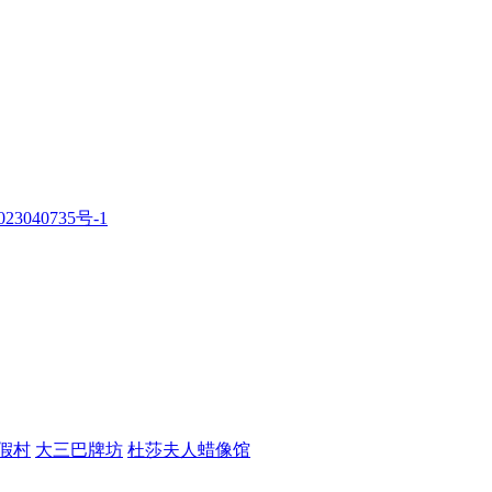
23040735号-1
假村
大三巴牌坊
杜莎夫人蜡像馆