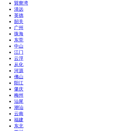
巽寮湾
清远
英德
韶关
广州
珠海
东莞
中山
江门
云浮
从化
河源
佛山
阳江
肇庆
梅州
汕尾
潮汕
云南
福建
东北