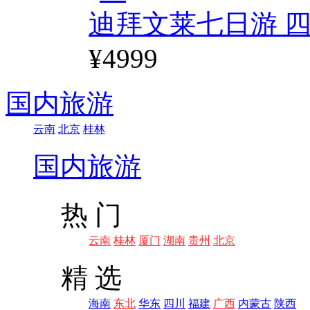
迪拜文莱七日游 四
¥4999
国内旅游
云南
北京
桂林
国内旅游
热 门
云南
桂林
厦门
湖南
贵州
北京
精 选
海南
东北
华东
四川
福建
广西
内蒙古
陕西