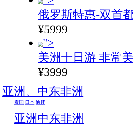
俄罗斯特惠-双首
¥5999
">
美洲十日游 非常美
¥3999
亚洲、
中东非洲
泰国
日本
迪拜
亚洲
中东非洲