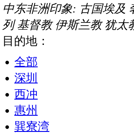
中东非洲印象:
古国埃及
列
基督教
伊斯兰教
犹太
目的地：
全部
深圳
西冲
惠州
巽寮湾