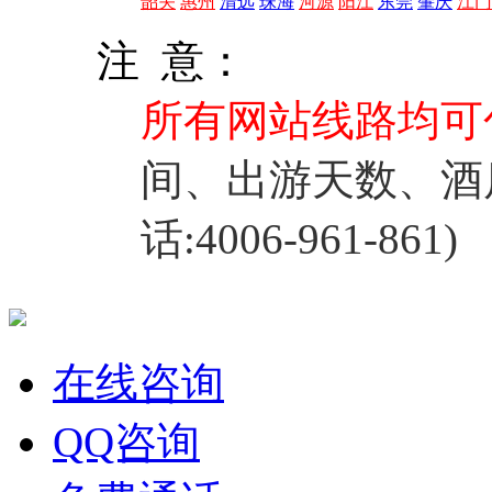
韶关
惠州
清远
珠海
河源
阳江
东莞
肇庆
江门
注 意：
所有网站线路均可
间、出游天数、酒
话:4006-961-861)
在线咨询
QQ咨询