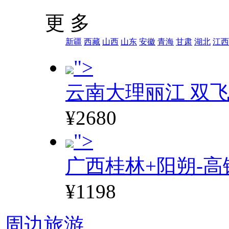
更 多
新疆
西藏
山西
山东
安徽
青海
甘肃
湖北
江西
">
云南大理丽江 双飞
¥2680
">
广西桂林+阳朔-高
¥1198
周边旅游