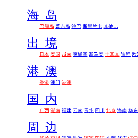
海 岛
巴厘岛
普吉岛
沙巴
斯里兰卡
其他…
出 境
日本
泰国
越南
柬埔寨
新马泰
土耳其
迪拜
欧
港 澳
香港
澳门
港澳
国 内
广西
湖南
福建
云南
贵州
四川
北京
海南
华东
周 边