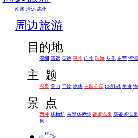
南澳
清远
惠州
周边旅游
目的地
深圳
清远
英德
惠州
广州
珠海
从化
东莞
河源
主 题
温泉
登山
野炊
烧烤
主题公园
CS野战
美食
海
景 点
西冲
杨梅坑
东部华侨城
银盏温泉
新银盏温泉
泉
">