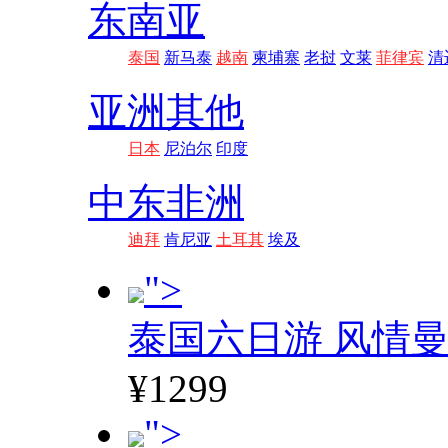
东南亚
泰国
新马泰
越南
柬埔寨
老挝
文莱
菲律宾
清
亚洲其他
日本
尼泊尔
印度
中东非洲
迪拜
肯尼亚
土耳其
埃及
">
泰国六日游 风情
¥1299
">