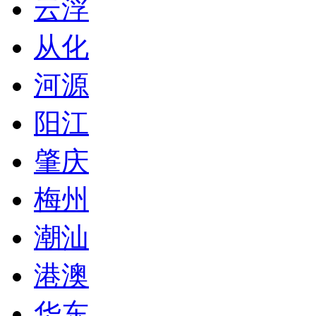
云浮
从化
河源
阳江
肇庆
梅州
潮汕
港澳
华东