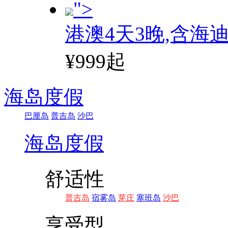
">
港澳4天3晚,含海
¥999起
海岛度假
巴厘岛
普吉岛
沙巴
海岛度假
舒适性
普吉岛
宿雾岛
芽庄
塞班岛
沙巴
享受型