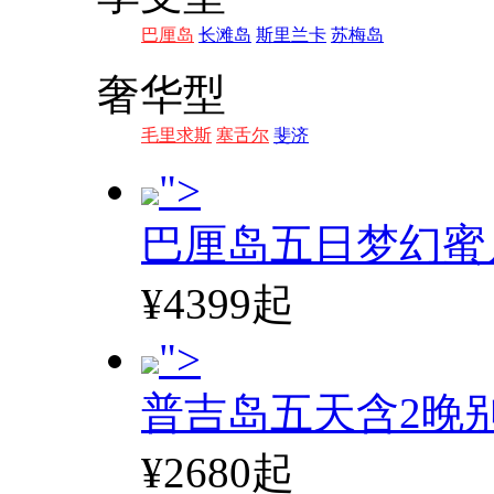
巴厘岛
长滩岛
斯里兰卡
苏梅岛
奢华型
毛里求斯
塞舌尔
斐济
">
巴厘岛五日梦幻蜜
¥4399起
">
普吉岛五天含2晚
¥2680起