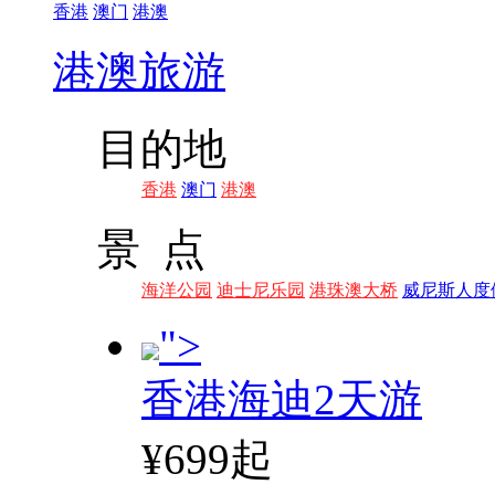
香港
澳门
港澳
港澳旅游
目的地
香港
澳门
港澳
景 点
海洋公园
迪士尼乐园
港珠澳大桥
威尼斯人度
">
香港海迪2天游
¥699起