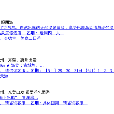
跟团游
朗”之气氛。自然出露的天然温泉资源，享受巴厘岛风情与现代
温泉度假酒店…
团期
： 逢周四、六…
、金德宝、美食二日游
州、东莞、惠州出发
街 ★ 游览：古城墙、…
息，请咨询客服…
团期
： 【5月】29、30、31日 【6月】1、2、
天游
州、东莞出发
跟团游包团游
海上帆船”、 青澳湾…
息，请咨询客服…
团期
：具体团期，请咨询客服…