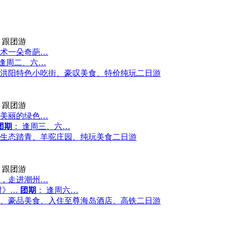
跟团游
术一朵奇葩…
 逢周二、六…
洪阳特色小吃街、豪叹美食、特价纯玩二日游
跟团游
美丽的绿色…
团期
： 逢周三、六…
生态踏青、羊驼庄园、纯玩美食二日游
跟团游
，走进潮州…
村》…
团期
： 逢周六…
、豪品美食、入住至尊海岛酒店、高铁二日游