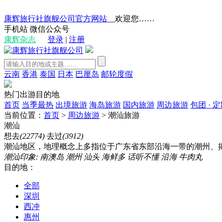
康辉旅行社旗舰公司官方网站
__欢迎您……
手机站
微信公众号
康辉杂志
登录
|
注册
云南
香港
泰国
日本
巴厘岛
邮轮度假
热门出游目的地
首页
当季最热
出境旅游
海岛旅游
国内旅游
周边旅游
包团 · 
当前位置：
首页
>
周边旅游
>
潮汕旅游
潮汕
想去
(22774)
去过
(3912)
潮汕地区，地理概念上多指位于广东省东部沿海一带的潮州、揭
潮汕印象:
南澳岛
潮州
汕头
海鲜多
话听不懂
沿海
牛肉丸
目的地：
全部
深圳
西冲
惠州