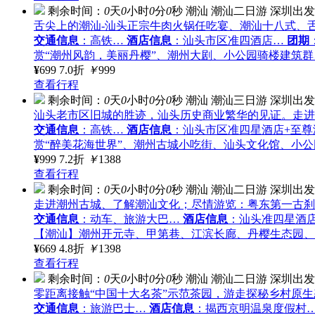
剩余时间：
0
天
0
小时
0
分
0
秒
潮汕
潮汕二日游
深圳出发
舌尖上的潮汕-汕头正宗牛肉火锅任吃宴、潮汕十八式、舌
交通信息
：高铁…
酒店信息
：汕头市区准四酒店…
团期
赏“潮州风韵，美丽丹樱”、潮州大剧、小公园骑楼建筑
¥
699
7.0折
￥
999
查看行程
剩余时间：
0
天
0
小时
0
分
0
秒
潮汕
潮汕三日游
深圳出发
汕头老市区旧城的胜迹，汕头历史商业繁华的见证。走进
交通信息
：高铁…
酒店信息
：汕头市区准四星酒店+至尊海
赏“醉美花海世界”、潮州古城小吃街、汕头文化馆、小
¥
999
7.2折
￥
1388
查看行程
剩余时间：
0
天
0
小时
0
分
0
秒
潮汕
潮汕二日游
深圳出发
走进潮州古城、了解潮汕文化；尽情游览：粤东第一古刹
交通信息
：动车、旅游大巴…
酒店信息
：汕头准四星酒
【潮汕】潮州开元寺、甲第巷、江滨长廊、丹樱生态园、
¥
669
4.8折
￥
1398
查看行程
剩余时间：
0
天
0
小时
0
分
0
秒
潮汕
潮汕二日游
深圳出发
零距离接触“中国十大名茶”示范茶园，游走探秘乡村原
交通信息
：旅游巴士…
酒店信息
：揭西京明温泉度假村