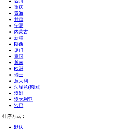
四川
重庆
青海
甘肃
宁夏
内蒙古
新疆
陕西
厦门
泰国
越南
欧洲
瑞士
意大利
法瑞意(德国)
澳洲
澳大利亚
沙巴
排序方式：
默认