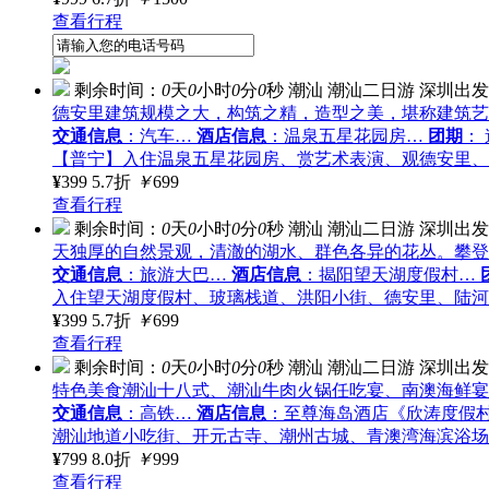
查看行程
剩余时间：
0
天
0
小时
0
分
0
秒
潮汕
潮汕二日游
深圳出发
德安里建筑规模之大，构筑之精，造型之美，堪称建筑艺
交通信息
：汽车…
酒店信息
：温泉五星花园房…
团期
：
【普宁】入住温泉五星花园房、赏艺术表演、观德安里、
¥
399
5.7折
￥
699
查看行程
剩余时间：
0
天
0
小时
0
分
0
秒
潮汕
潮汕二日游
深圳出发
天独厚的自然景观，清澈的湖水、群色各异的花丛。攀登
交通信息
：旅游大巴…
酒店信息
：揭阳望天湖度假村…
入住望天湖度假村、玻璃栈道、洪阳小街、德安里、陆河
¥
399
5.7折
￥
699
查看行程
剩余时间：
0
天
0
小时
0
分
0
秒
潮汕
潮汕二日游
深圳出发
特色美食潮汕十八式、潮汕牛肉火锅任吃宴、南澳海鲜宴
交通信息
：高铁…
酒店信息
：至尊海岛酒店《欣涛度假
潮汕地道小吃街、开元古寺、潮州古城、青澳湾海滨浴场
¥
799
8.0折
￥
999
查看行程