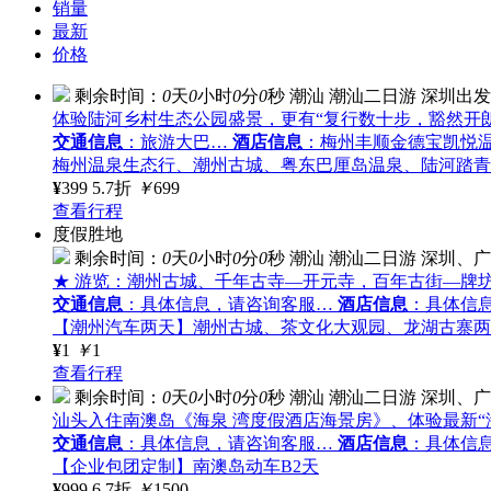
销量
最新
价格
剩余时间：
0
天
0
小时
0
分
0
秒
潮汕
潮汕二日游
深圳出发
体验陆河乡村生态公园盛景，更有“复行数十步，豁然开
交通信息
：旅游大巴…
酒店信息
：梅州丰顺金德宝凯悦
梅州温泉生态行、潮州古城、粤东巴厘岛温泉、陆河踏青
¥
399
5.7折
￥
699
查看行程
度假胜地
剩余时间：
0
天
0
小时
0
分
0
秒
潮汕
潮汕二日游
深圳、广
★ 游览：潮州古城、千年古寺—开元寺，百年古街—牌坊
交通信息
：具体信息，请咨询客服…
酒店信息
：具体信
【潮州汽车两天】潮州古城、茶文化大观园、龙湖古寨两
¥
1
￥
1
查看行程
剩余时间：
0
天
0
小时
0
分
0
秒
潮汕
潮汕二日游
深圳、广
汕头入住南澳岛《海泉 湾度假酒店海景房》、体验最新“
交通信息
：具体信息，请咨询客服…
酒店信息
：具体信
【企业包团定制】南澳岛动车B2天
¥
999
6.7折
￥
1500