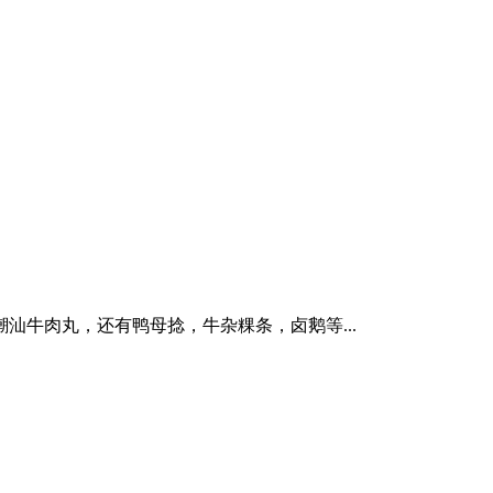
牛肉丸，还有鸭母捻，牛杂粿条，卤鹅等...