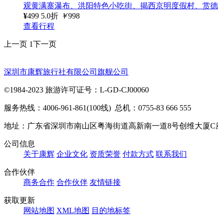
观黄满寨瀑布、洪阳特色小吃街、揭西京明度假村、赏德
¥
499
5.0折
￥
998
查看行程
上一页
1
下一页
深圳市康辉旅行社有限公司旗舰公司
©1984-2023 旅游许可证号：L-GD-CJ00060
服务热线：4006-961-861(100线) 总机：0755-83 666 555
地址：广东省深圳市南山区粤海街道高新南一道8号创维大厦C
公司信息
关于康辉
企业文化
资质荣誉
付款方式
联系我们
合作伙伴
商务合作
合作伙伴
友情链接
获取更新
网站地图
XML地图
目的地标签