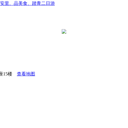
安里、品美食、踏青二日游
座15楼
查看地图