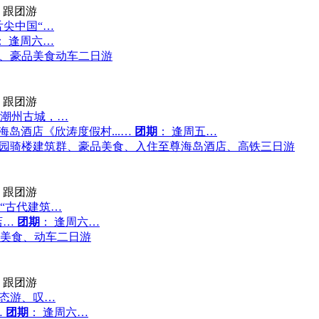
跟团游
尖中国“…
： 逢周六…
群、豪品美食动车二日游
跟团游
潮州古城，…
岛酒店《欣涛度假村...…
团期
： 逢周五…
公园骑楼建筑群、豪品美食、入住至尊海岛酒店、高铁三日游
跟团游
“古代建筑…
店…
团期
： 逢周六…
美食、动车二日游
跟团游
生态游、叹…
…
团期
： 逢周六…