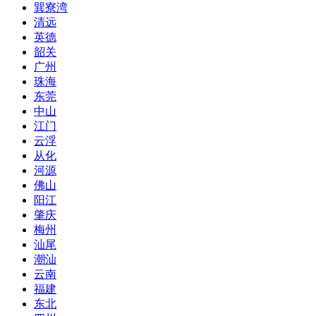
巽寮湾
清远
英德
韶关
广州
珠海
东莞
中山
江门
云浮
从化
河源
佛山
阳江
肇庆
梅州
汕尾
潮汕
云南
福建
东北