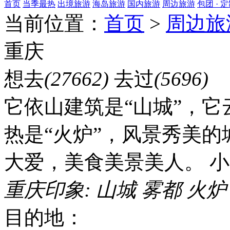
首页
当季最热
出境旅游
海岛旅游
国内旅游
周边旅游
包团 · 
当前位置：
首页
>
周边旅
重庆
想去
(27662)
去过
(5696)
它依山建筑是“山城”，它
热是“火炉”，风景秀美
大爱，美食美景美人。 小
重庆印象:
山城
雾都
火炉
目的地：