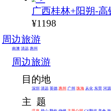
广西桂林+阳朔-高
¥1198
周边旅游
南澳
清远
惠州
周边旅游
目的地
深圳
清远
英德
惠州
广州
珠海
从化
东莞
河源
主 题
温泉
登山
野炊
烧烤
主题公园
CS野战
美食
海