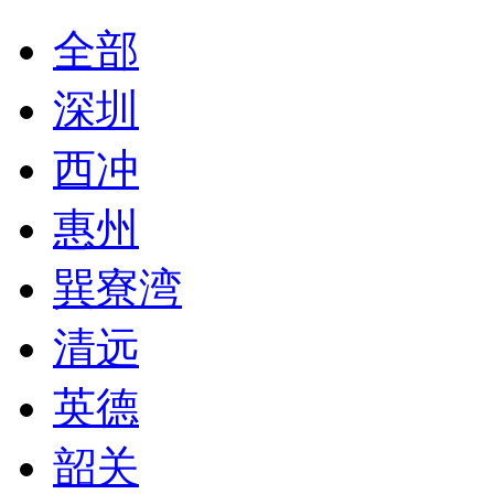
全部
深圳
西冲
惠州
巽寮湾
清远
英德
韶关