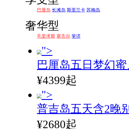
巴厘岛
长滩岛
斯里兰卡
苏梅岛
奢华型
毛里求斯
塞舌尔
斐济
">
巴厘岛五日梦幻蜜
¥4399起
">
普吉岛五天含2晚
¥2680起