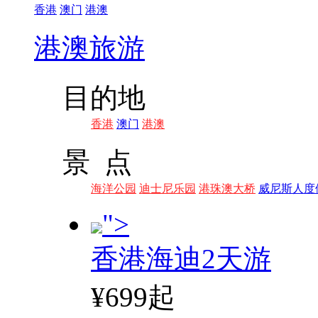
香港
澳门
港澳
港澳旅游
目的地
香港
澳门
港澳
景 点
海洋公园
迪士尼乐园
港珠澳大桥
威尼斯人度
">
香港海迪2天游
¥699起