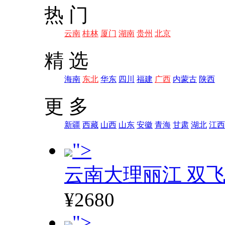
热 门
云南
桂林
厦门
湖南
贵州
北京
精 选
海南
东北
华东
四川
福建
广西
内蒙古
陕西
更 多
新疆
西藏
山西
山东
安徽
青海
甘肃
湖北
江西
">
云南大理丽江 双飞
¥2680
">