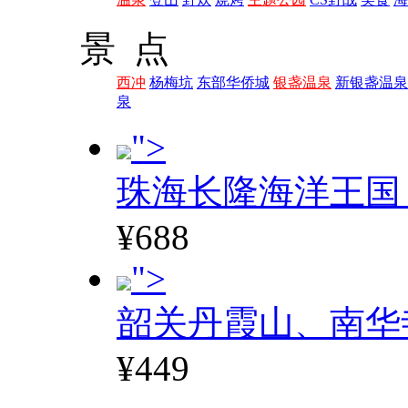
景 点
西冲
杨梅坑
东部华侨城
银盏温泉
新银盏温泉
泉
">
珠海长隆海洋王国
¥688
">
韶关丹霞山、南华
¥449