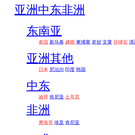
亚洲
中东非洲
东南亚
泰国
新马泰
越南
柬埔寨
老挝
文莱
菲律宾
清
亚洲其他
日本
尼泊尔
印度
韩国
中东
迪拜
肯尼亚
土耳其
非洲
摩洛哥
埃及
肯尼亚