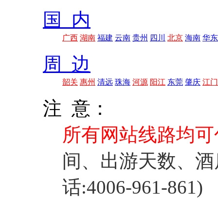
国 内
广西
湖南
福建
云南
贵州
四川
北京
海南
华东
周 边
韶关
惠州
清远
珠海
河源
阳江
东莞
肇庆
江门
注 意：
所有网站线路均可
间、出游天数、酒
话:4006-961-861)