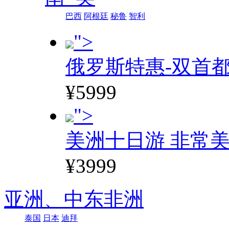
巴西
阿根廷
秘鲁
智利
">
俄罗斯特惠-双首
¥5999
">
美洲十日游 非常美
¥3999
亚洲、
中东非洲
泰国
日本
迪拜