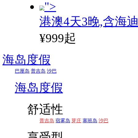
">
港澳4天3晚,含海
¥999起
海岛度假
巴厘岛
普吉岛
沙巴
海岛度假
舒适性
普吉岛
宿雾岛
芽庄
塞班岛
沙巴
享受型