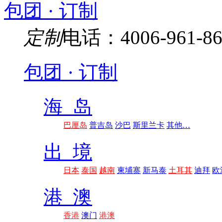
包团 · 订制
定制
电话：4006-961-86
包团 · 订制
海 岛
巴厘岛
普吉岛
沙巴
斯里兰卡
其他…
出 境
日本
泰国
越南
柬埔寨
新马泰
土耳其
迪拜
欧
港 澳
香港
澳门
港澳