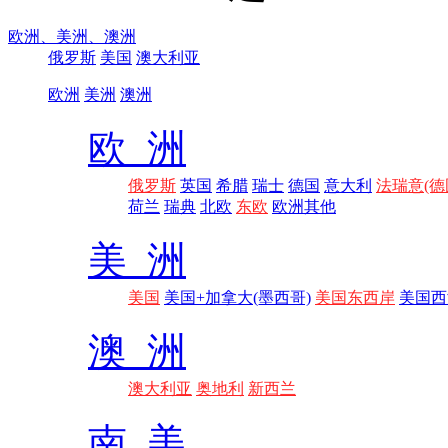
欧洲、
美洲、
澳洲
俄罗斯
美国
澳大利亚
欧洲
美洲
澳洲
欧 洲
俄罗斯
英国
希腊
瑞士
德国
意大利
法瑞意(德
荷兰
瑞典
北欧
东欧
欧洲其他
美 洲
美国
美国+加拿大(墨西哥)
美国东西岸
美国西
澳 洲
澳大利亚
奥地利
新西兰
南 美