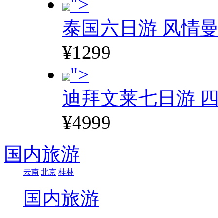
">
泰国六日游 风情
¥1299
">
迪拜文莱七日游 四
¥4999
国内旅游
云南
北京
桂林
国内旅游