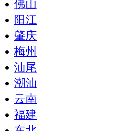
佛山
阳江
肇庆
梅州
汕尾
潮汕
云南
福建
东北