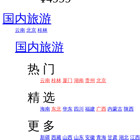
国内旅游
云南
北京
桂林
国内旅游
热 门
云南
桂林
厦门
湖南
贵州
北京
精 选
海南
东北
华东
四川
福建
广西
内蒙古
陕西
更 多
新疆
西藏
山西
山东
安徽
青海
甘肃
湖北
江西