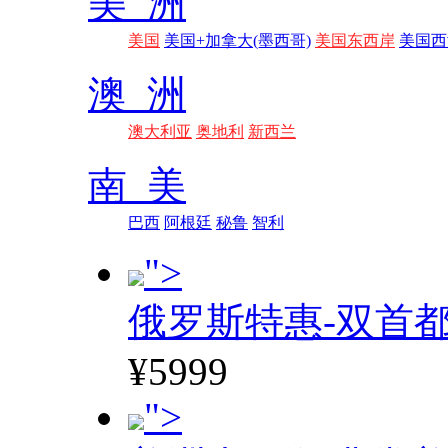
美 洲
美国
美国+加拿大(墨西哥)
美国东西岸
美国西
澳 洲
澳大利亚
奥地利
新西兰
南 美
巴西
阿根廷
秘鲁
智利
">
俄罗斯特惠-双首
¥5999
">