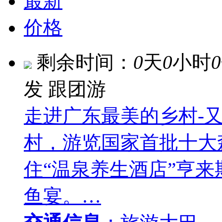
最新
价格
剩余时间：
0
天
0
小时
0
发
跟团游
走进广东最美的乡村-又
村，游览国家首批十大
住“温泉养生酒店”亨
鱼宴。…