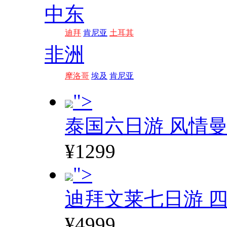
中东
迪拜
肯尼亚
土耳其
非洲
摩洛哥
埃及
肯尼亚
">
泰国六日游 风情
¥1299
">
迪拜文莱七日游 四
¥4999