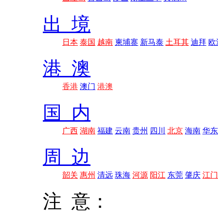
出 境
日本
泰国
越南
柬埔寨
新马泰
土耳其
迪拜
欧
港 澳
香港
澳门
港澳
国 内
广西
湖南
福建
云南
贵州
四川
北京
海南
华东
周 边
韶关
惠州
清远
珠海
河源
阳江
东莞
肇庆
江门
注 意：