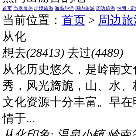
首页
当季最热
出境旅游
海岛旅游
国内旅游
周边旅游
包团 · 
当前位置：
首页
>
周边旅
从化
想去
(28413)
去过
(4489)
从化历史悠久，是岭南文
秀，风光旖旎，山、水、
文化资源十分丰富。早在
情于...
从化印象:
温泉小镇
岭南