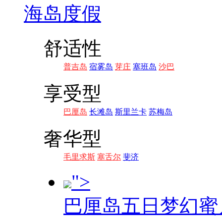
海岛度假
舒适性
普吉岛
宿雾岛
芽庄
塞班岛
沙巴
享受型
巴厘岛
长滩岛
斯里兰卡
苏梅岛
奢华型
毛里求斯
塞舌尔
斐济
">
巴厘岛五日梦幻蜜