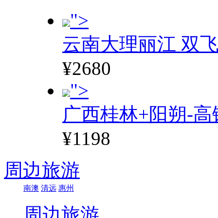
">
云南大理丽江 双飞
¥2680
">
广西桂林+阳朔-高
¥1198
周边旅游
南澳
清远
惠州
周边旅游