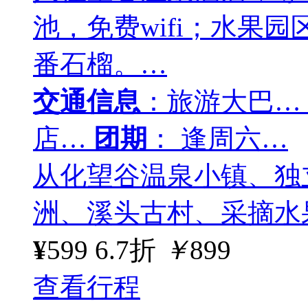
池，免费wifi；水果
番石榴。…
交通信息
：旅游大巴…
店…
团期
： 逢周六…
从化望谷温泉小镇、独
洲、溪头古村、采摘水
¥
599
6.7折
￥
899
查看行程