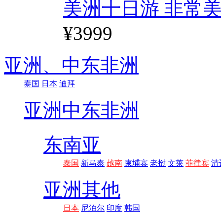
美洲十日游 非常美
¥3999
亚洲、
中东非洲
泰国
日本
迪拜
亚洲
中东非洲
东南亚
泰国
新马泰
越南
柬埔寨
老挝
文莱
菲律宾
清
亚洲其他
日本
尼泊尔
印度
韩国