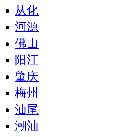
从化
河源
佛山
阳江
肇庆
梅州
汕尾
潮汕