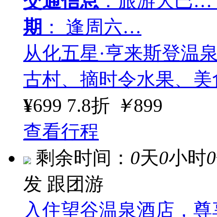
交通信息
：旅游大巴…
期
： 逢周六…
从化五星·亨来斯登温
古村、摘时令水果、美
¥
699
7.8折
￥
899
查看行程
剩余时间：
0
天
0
小时
0
发
跟团游
入住望谷温泉酒店，尊