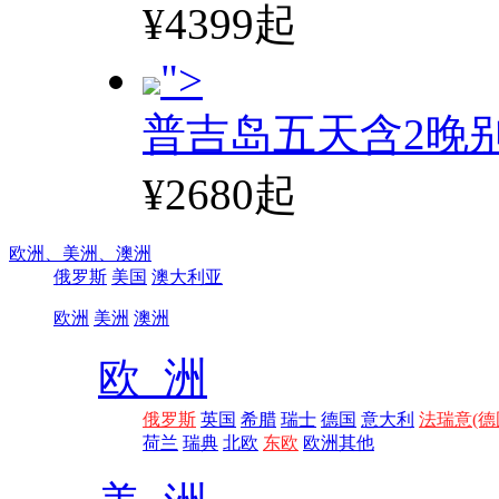
¥4399起
">
普吉岛五天含2晚
¥2680起
欧洲、
美洲、
澳洲
俄罗斯
美国
澳大利亚
欧洲
美洲
澳洲
欧 洲
俄罗斯
英国
希腊
瑞士
德国
意大利
法瑞意(德
荷兰
瑞典
北欧
东欧
欧洲其他