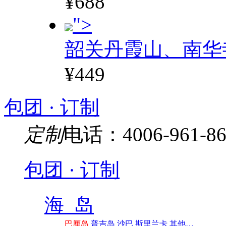
¥688
">
韶关丹霞山、南华
¥449
包团 · 订制
定制
电话：4006-961-86
包团 · 订制
海 岛
巴厘岛
普吉岛
沙巴
斯里兰卡
其他…