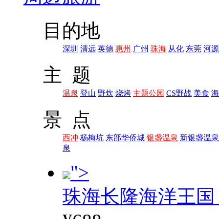
目的地
深圳
清远
英德
惠州
广州
珠海
从化
东莞
河源
主 题
温泉
登山
野炊
烧烤
主题公园
CS野战
美食
海
景 点
西冲
杨梅坑
东部华侨城
银盏温泉
新银盏温泉
泉
">
珠海长隆海洋王国