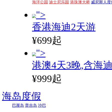
海洋公园
迪士尼乐园
港珠澳大桥
威尼斯人度
">
香港海迪2天游
¥699起
">
港澳4天3晚,含海
¥999起
海岛度假
巴厘岛
普吉岛
沙巴