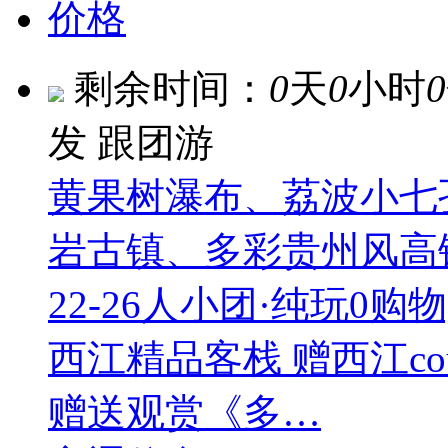
价格
剩余时间：
0
天
0
小时
0
发
跟团游
黄果树瀑布、荔波小七
岩古镇、多彩贵州风高铁5
22-26人小团·纯玩0购
西江精品客栈 赠西江coun
赠送观赏《多…