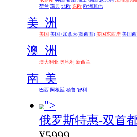
荷兰
瑞典
北欧
东欧
欧洲其他
美 洲
美国
美国+加拿大(墨西哥)
美国东西岸
美国西
澳 洲
澳大利亚
奥地利
新西兰
南 美
巴西
阿根廷
秘鲁
智利
">
俄罗斯特惠-双首
¥5999