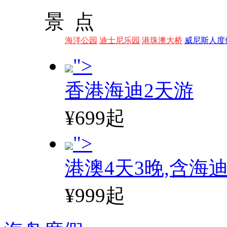
景 点
海洋公园
迪士尼乐园
港珠澳大桥
威尼斯人度
">
香港海迪2天游
¥699起
">
港澳4天3晚,含海
¥999起