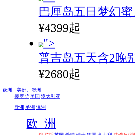
巴厘岛五日梦幻蜜
¥4399起
">
普吉岛五天含2晚
¥2680起
欧洲、
美洲、
澳洲
俄罗斯
美国
澳大利亚
欧洲
美洲
澳洲
欧 洲
俄罗斯
英国
希腊
瑞士
德国
意大利
法瑞意(德