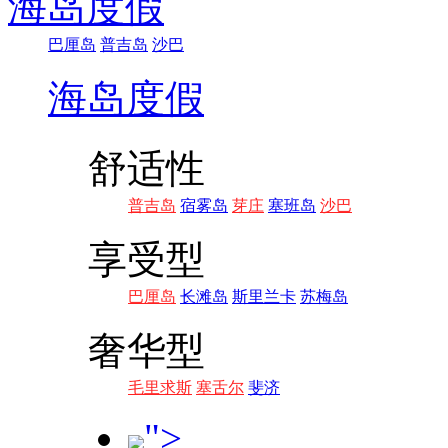
海岛度假
巴厘岛
普吉岛
沙巴
海岛度假
舒适性
普吉岛
宿雾岛
芽庄
塞班岛
沙巴
享受型
巴厘岛
长滩岛
斯里兰卡
苏梅岛
奢华型
毛里求斯
塞舌尔
斐济
">