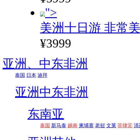
">
美洲十日游 非常美
¥3999
亚洲、
中东非洲
泰国
日本
迪拜
亚洲
中东非洲
东南亚
泰国
新马泰
越南
柬埔寨
老挝
文莱
菲律宾
清