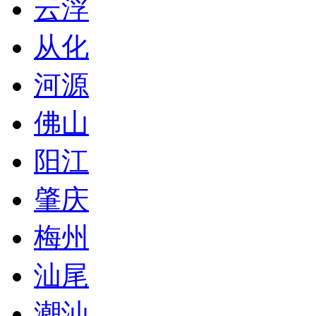
云浮
从化
河源
佛山
阳江
肇庆
梅州
汕尾
潮汕