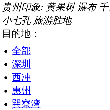
贵州印象:
黄果树
瀑布
千
小七孔
旅游胜地
目的地：
全部
深圳
西冲
惠州
巽寮湾