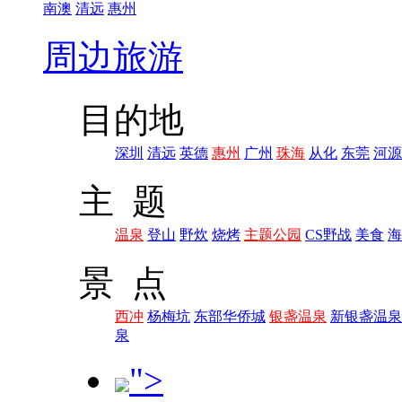
南澳
清远
惠州
周边旅游
目的地
深圳
清远
英德
惠州
广州
珠海
从化
东莞
河源
主 题
温泉
登山
野炊
烧烤
主题公园
CS野战
美食
海
景 点
西冲
杨梅坑
东部华侨城
银盏温泉
新银盏温泉
泉
">