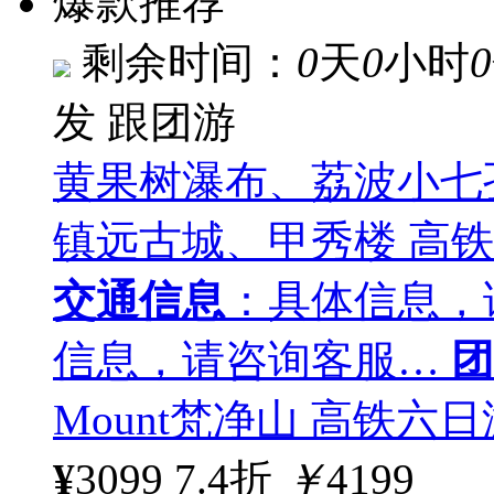
爆款推荐
剩余时间：
0
天
0
小时
0
发
跟团游
黄果树瀑布、荔波小七
镇远古城、甲秀楼 高铁
交通信息
：具体信息，
信息，请咨询客服…
团
Mount梵净山 高铁六日
¥
3099
7.4折
￥
4199