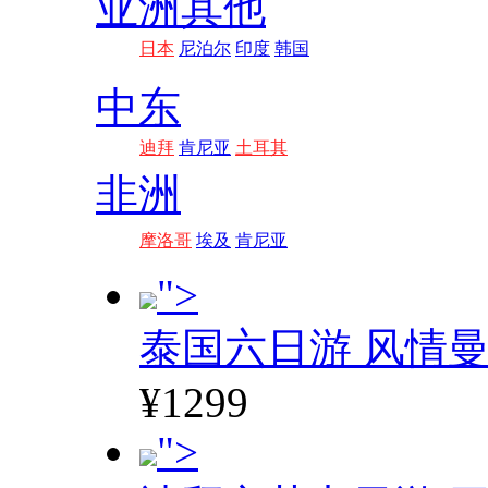
亚洲其他
日本
尼泊尔
印度
韩国
中东
迪拜
肯尼亚
土耳其
非洲
摩洛哥
埃及
肯尼亚
">
泰国六日游 风情
¥1299
">