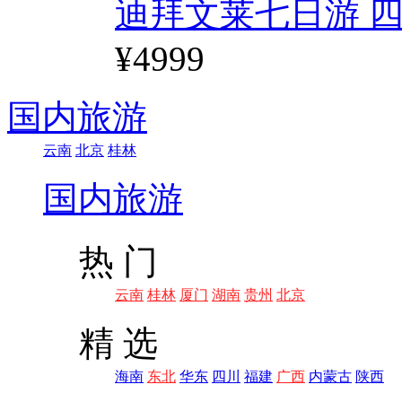
迪拜文莱七日游 四
¥4999
国内旅游
云南
北京
桂林
国内旅游
热 门
云南
桂林
厦门
湖南
贵州
北京
精 选
海南
东北
华东
四川
福建
广西
内蒙古
陕西