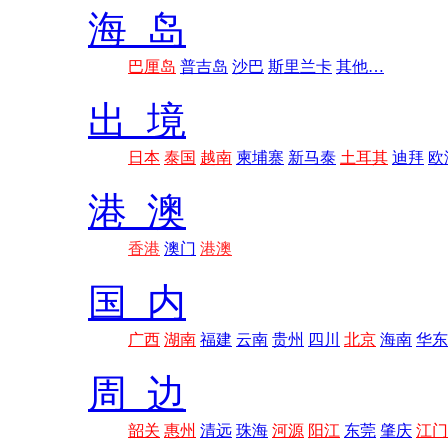
海 岛
巴厘岛
普吉岛
沙巴
斯里兰卡
其他…
出 境
日本
泰国
越南
柬埔寨
新马泰
土耳其
迪拜
欧
港 澳
香港
澳门
港澳
国 内
广西
湖南
福建
云南
贵州
四川
北京
海南
华东
周 边
韶关
惠州
清远
珠海
河源
阳江
东莞
肇庆
江门