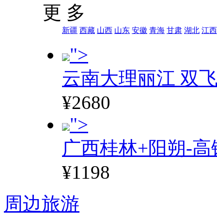
更 多
新疆
西藏
山西
山东
安徽
青海
甘肃
湖北
江西
">
云南大理丽江 双飞
¥2680
">
广西桂林+阳朔-高
¥1198
周边旅游