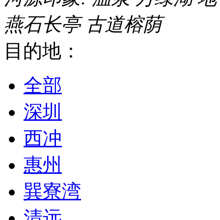
燕石长亭
古道榕荫
目的地：
全部
深圳
西冲
惠州
巽寮湾
清远