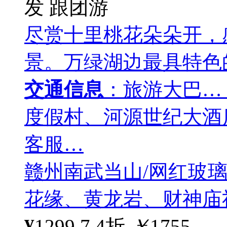
发
跟团游
尽赏十里桃花朵朵开，
景。万绿湖边最具特色
交通信息
：旅游大巴…
度假村、河源世纪大酒
客服…
赣州南武当山/网红玻
花缘、黄龙岩、财神庙
¥
1299
7.4折
￥
1755