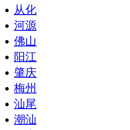
从化
河源
佛山
阳江
肇庆
梅州
汕尾
潮汕