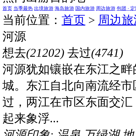
首页
当季最热
出境旅游
海岛旅游
国内旅游
周边旅游
包团 · 
当前位置：
首页
>
周边旅
河源
想去
(21202)
去过
(4741)
河源犹如镶嵌在东江之畔
城。东江自北向南流经市
过，两江在市区东面交汇
起来象浮...
河源印象:
温泉
万绿湖
地