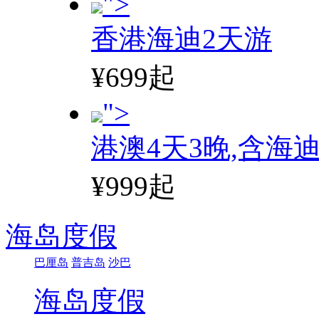
">
香港海迪2天游
¥699起
">
港澳4天3晚,含海
¥999起
海岛度假
巴厘岛
普吉岛
沙巴
海岛度假