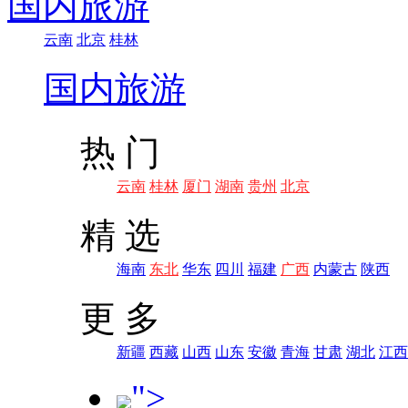
国内旅游
云南
北京
桂林
国内旅游
热 门
云南
桂林
厦门
湖南
贵州
北京
精 选
海南
东北
华东
四川
福建
广西
内蒙古
陕西
更 多
新疆
西藏
山西
山东
安徽
青海
甘肃
湖北
江西
">