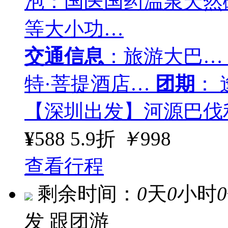
泡：国医国药温泉天然碳
等大小功…
交通信息
：旅游大巴…
特·菩提酒店…
团期
：
【深圳出发】河源巴伐
¥
588
5.9折
￥
998
查看行程
剩余时间：
0
天
0
小时
0
发
跟团游