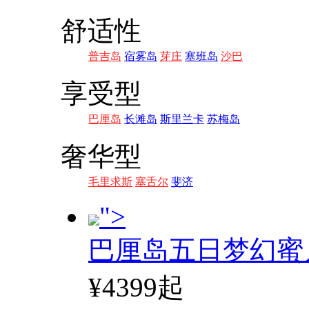
舒适性
普吉岛
宿雾岛
芽庄
塞班岛
沙巴
享受型
巴厘岛
长滩岛
斯里兰卡
苏梅岛
奢华型
毛里求斯
塞舌尔
斐济
">
巴厘岛五日梦幻蜜
¥4399起