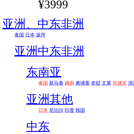
¥3999
亚洲、
中东非洲
泰国
日本
迪拜
亚洲
中东非洲
东南亚
泰国
新马泰
越南
柬埔寨
老挝
文莱
菲律宾
清
亚洲其他
日本
尼泊尔
印度
韩国
中东