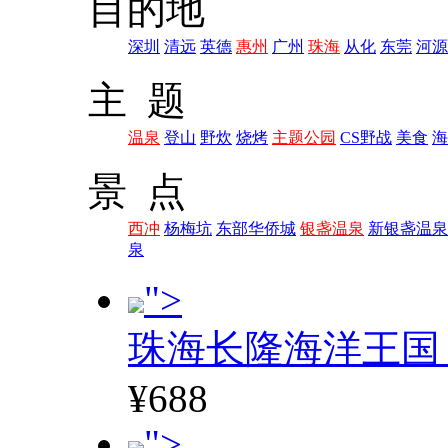
目的地
深圳
清远
英德
惠州
广州
珠海
从化
东莞
河源
主 题
温泉
登山
野炊
烧烤
主题公园
CS野战
美食
海
景 点
西冲
杨梅坑
东部华侨城
银盏温泉
新银盏温泉
泉
">
珠海长隆海洋王国
¥688
">