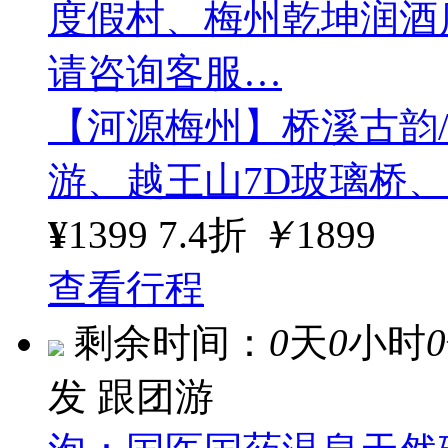
度假村、梅州乾坤润酒店/
请咨询客服…
【河源梅州】桥溪古韵
游、越王山7D玻璃桥
¥
1399
7.4折
￥
1899
查看行程
剩余时间：
0
天
0
小时
0
发
跟团游