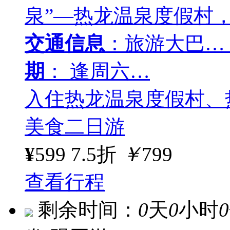
泉”—热龙温泉度假村
交通信息
：旅游大巴…
期
： 逢周六…
入住热龙温泉度假村、
美食二日游
¥
599
7.5折
￥
799
查看行程
剩余时间：
0
天
0
小时
0