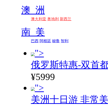
澳 洲
澳大利亚
奥地利
新西兰
南 美
巴西
阿根廷
秘鲁
智利
">
俄罗斯特惠-双首
¥5999
">
美洲十日游 非常美