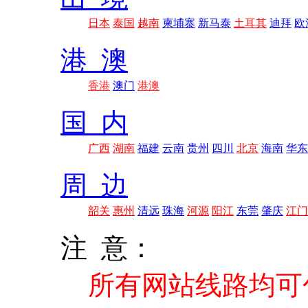
日本
泰国
越南
柬埔寨
新马泰
土耳其
迪拜
欧
港 澳
香港
澳门
港澳
国 内
广西
湖南
福建
云南
贵州
四川
北京
海南
华东
周 边
韶关
惠州
清远
珠海
河源
阳江
东莞
肇庆
江门
注 意：
所有网站线路均可