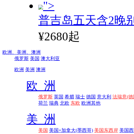
">
普吉岛五天含2晚
¥2680起
欧洲、
美洲、
澳洲
俄罗斯
美国
澳大利亚
欧洲
美洲
澳洲
欧 洲
俄罗斯
英国
希腊
瑞士
德国
意大利
法瑞意(德
荷兰
瑞典
北欧
东欧
欧洲其他
美 洲
美国
美国+加拿大(墨西哥)
美国东西岸
美国西