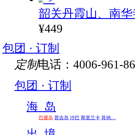
韶关丹霞山、南华
¥449
包团 · 订制
定制
电话：4006-961-86
包团 · 订制
海 岛
巴厘岛
普吉岛
沙巴
斯里兰卡
其他…
出 境