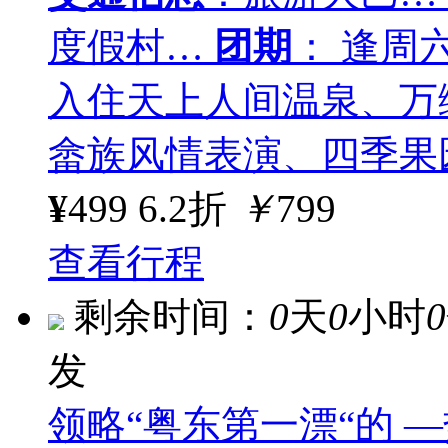
度假村…
团期
： 逢周
入住天上人间温泉、万
畲族风情表演、四季果
¥
499
6.2折
￥
799
查看行程
剩余时间：
0
天
0
小时
0
发
领略“粤东第一漂“的 