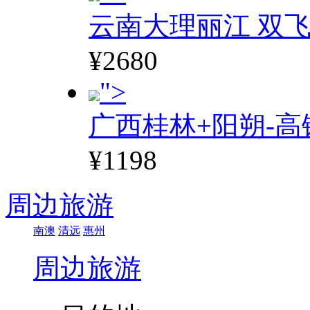
云南大理丽江 双飞
¥2680
">
广西桂林+阳朔-高
¥1198
周边旅游
南澳
清远
惠州
周边旅游