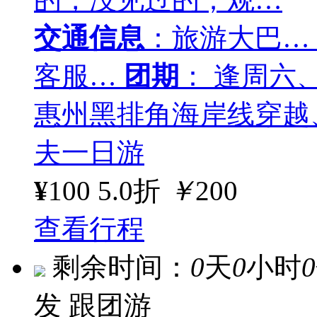
交通信息
：旅游大巴…
客服…
团期
： 逢周六
惠州黑排角海岸线穿越
夫一日游
¥
100
5.0折
￥
200
查看行程
剩余时间：
0
天
0
小时
0
发
跟团游