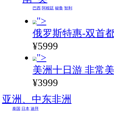
巴西
阿根廷
秘鲁
智利
">
俄罗斯特惠-双首
¥5999
">
美洲十日游 非常美
¥3999
亚洲、
中东非洲
泰国
日本
迪拜