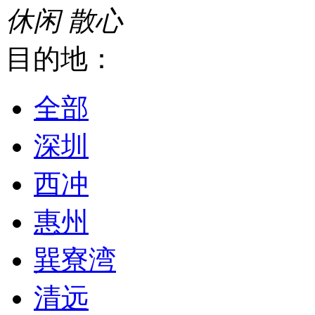
休闲
散心
目的地：
全部
深圳
西冲
惠州
巽寮湾
清远