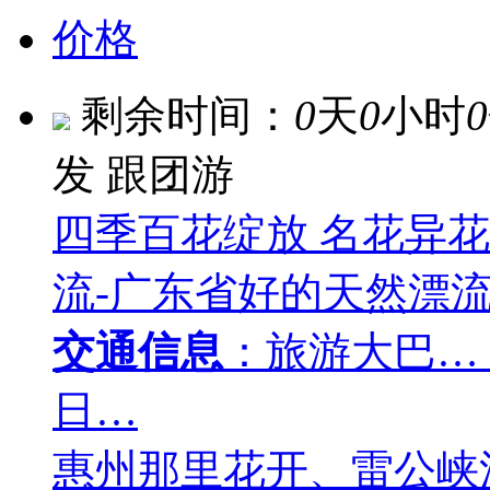
价格
剩余时间：
0
天
0
小时
0
发
跟团游
四季百花绽放 名花异
流-广东省好的天然漂
交通信息
：旅游大巴…
日…
惠州那里花开、雷公峡