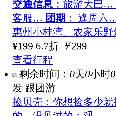
交通信息
：旅游大巴…
客服…
团期
： 逢周六
惠州小桂湾、农家乐野
¥
199
6.7折
￥
299
查看行程
剩余时间：
0
天
0
小时
0
发
跟团游
捡贝壳：你想捡多少就
的，没见过的；观…