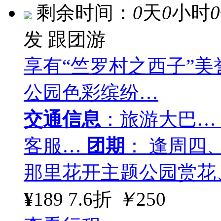
剩余时间：
0
天
0
小时
0
发
跟团游
享有“竺罗村之西子”
公园色彩缤纷…
交通信息
：旅游大巴…
客服…
团期
： 逢周四
那里花开主题公园赏花
¥
189
7.6折
￥
250