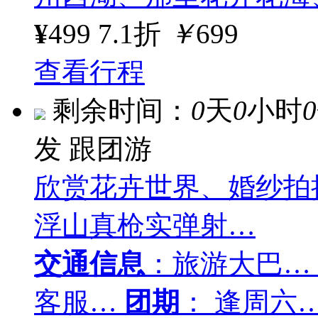
¥
499
7.1折
￥
699
查看行程
剩余时间：
0
天
0
小时
0
发
跟团游
欣赏花卉世界、婚纱拍
浮山真枪实弹射…
交通信息
：旅游大巴…
客服…
团期
： 逢周六