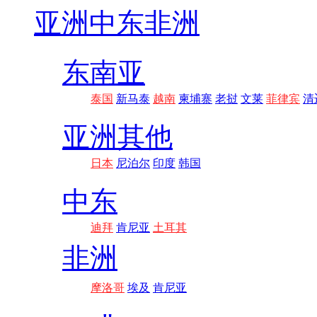
亚洲
中东非洲
东南亚
泰国
新马泰
越南
柬埔寨
老挝
文莱
菲律宾
清
亚洲其他
日本
尼泊尔
印度
韩国
中东
迪拜
肯尼亚
土耳其
非洲
摩洛哥
埃及
肯尼亚