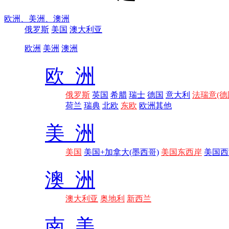
欧洲、
美洲、
澳洲
俄罗斯
美国
澳大利亚
欧洲
美洲
澳洲
欧 洲
俄罗斯
英国
希腊
瑞士
德国
意大利
法瑞意(德
荷兰
瑞典
北欧
东欧
欧洲其他
美 洲
美国
美国+加拿大(墨西哥)
美国东西岸
美国西
澳 洲
澳大利亚
奥地利
新西兰
南 美