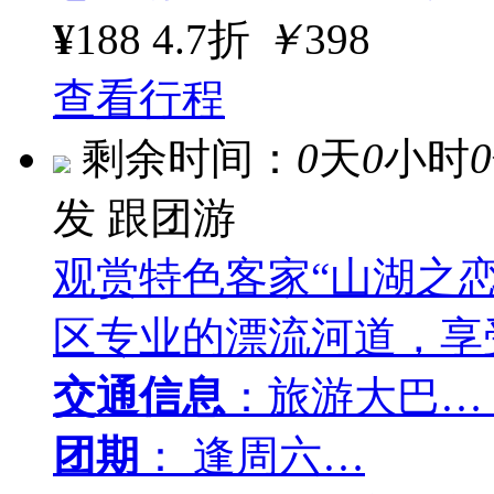
¥
188
4.7折
￥
398
查看行程
剩余时间：
0
天
0
小时
0
发
跟团游
观赏特色客家“山湖之
区专业的漂流河道，享
交通信息
：旅游大巴…
团期
： 逢周六…