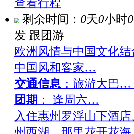
查看行程
剩余时间：
0
天
0
小时
0
发
跟团游
欧洲风情与中国文化结
中国风和客家…
交通信息
：旅游大巴…
团期
： 逢周六…
入住惠州罗浮山下酒店
州西湖、那里花开花海