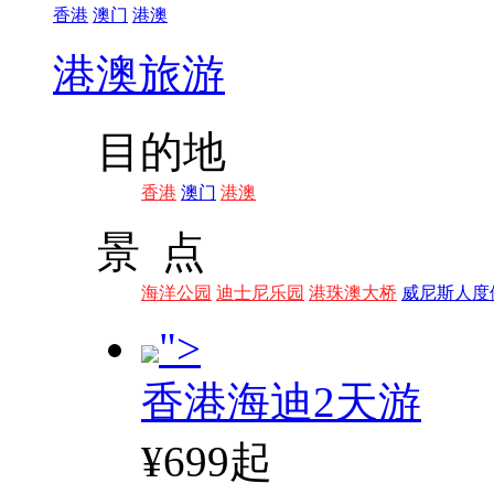
香港
澳门
港澳
港澳旅游
目的地
香港
澳门
港澳
景 点
海洋公园
迪士尼乐园
港珠澳大桥
威尼斯人度
">
香港海迪2天游
¥699起