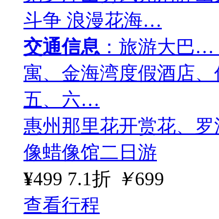
斗争 浪漫花海…
交通信息
：旅游大巴…
寓、金海湾度假酒店、伴
五、六…
惠州那里花开赏花、罗
像蜡像馆二日游
¥
499
7.1折
￥
699
查看行程