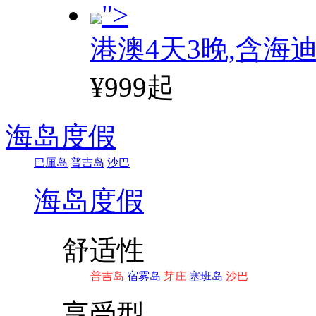
">
港澳4天3晚,含海
¥999起
海岛度假
巴厘岛
普吉岛
沙巴
海岛度假
舒适性
普吉岛
宿雾岛
芽庄
塞班岛
沙巴
享受型