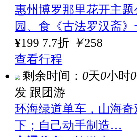
惠州博罗那里花开主题
园、食《古法罗汉斋》
¥
199
7.7折
￥
258
查看行程
剩余时间：
0
天
0
小时
0
发
跟团游
环海绿道单车，山海奇
下；自己动手制造…