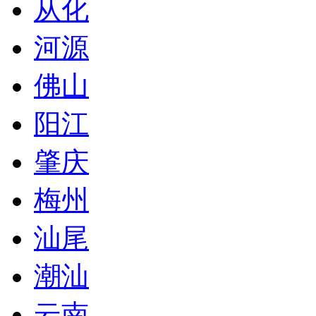
从化
河源
佛山
阳江
肇庆
梅州
汕尾
潮汕
云南