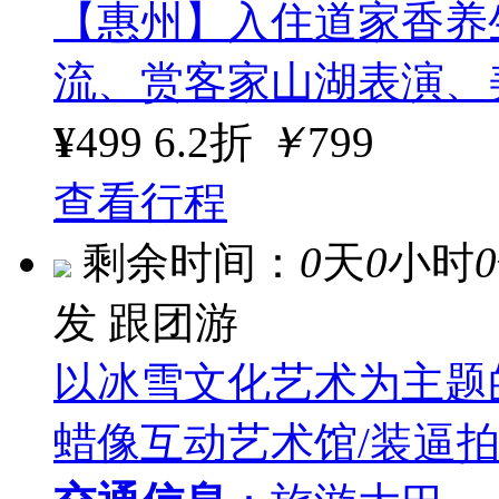
【惠州】入住道家香养
流、赏客家山湖表演、
¥
499
6.2折
￥
799
查看行程
剩余时间：
0
天
0
小时
0
发
跟团游
以冰雪文化艺术为主题
蜡像互动艺术馆/装逼拍