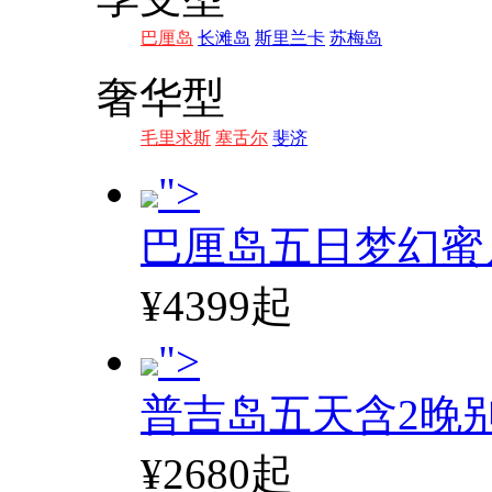
巴厘岛
长滩岛
斯里兰卡
苏梅岛
奢华型
毛里求斯
塞舌尔
斐济
">
巴厘岛五日梦幻蜜
¥4399起
">
普吉岛五天含2晚
¥2680起