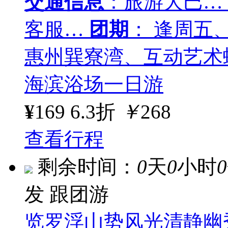
交通信息
：旅游大巴…
客服…
团期
： 逢周五
惠州巽寮湾、互动艺术
海滨浴场一日游
¥
169
6.3折
￥
268
查看行程
剩余时间：
0
天
0
小时
0
发
跟团游
览罗浮山势风光清静幽