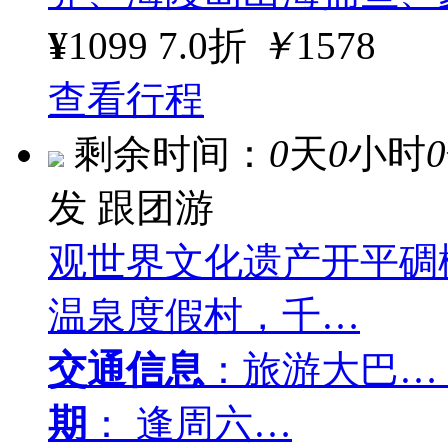
¥
1099
7.0折
￥
1578
查看行程
剩余时间：
0
天
0
小时
0
发
跟团游
观世界文化遗产开平碉
温泉度假村，千…
交通信息
：旅游大巴…
期
： 逢周六…