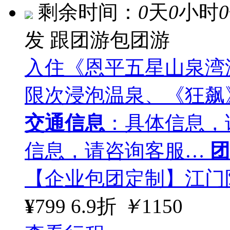
剩余时间：
0
天
0
小时
0
发
跟团游包团游
入住《恩平五星山泉湾
限次浸泡温泉、《狂飙
交通信息
：具体信息，
信息，请咨询客服…
团
【企业包团定制】江门
¥
799
6.9折
￥
1150