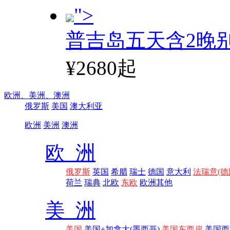
">
普吉岛五天含2晚
¥2680起
欧洲、
美洲、
澳洲
俄罗斯
美国
澳大利亚
欧洲
美洲
澳洲
欧 洲
俄罗斯
英国
希腊
瑞士
德国
意大利
法瑞意(德
荷兰
瑞典
北欧
东欧
欧洲其他
美 洲
美国
美国+加拿大(墨西哥)
美国东西岸
美国西