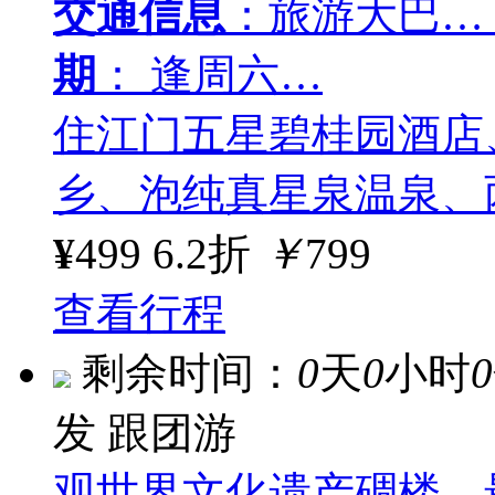
交通信息
：旅游大巴…
期
： 逢周六…
住江门五星碧桂园酒店
乡、泡纯真星泉温泉、
¥
499
6.2折
￥
799
查看行程
剩余时间：
0
天
0
小时
0
发
跟团游
观世界文化遗产碉楼，