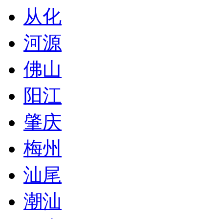
从化
河源
佛山
阳江
肇庆
梅州
汕尾
潮汕