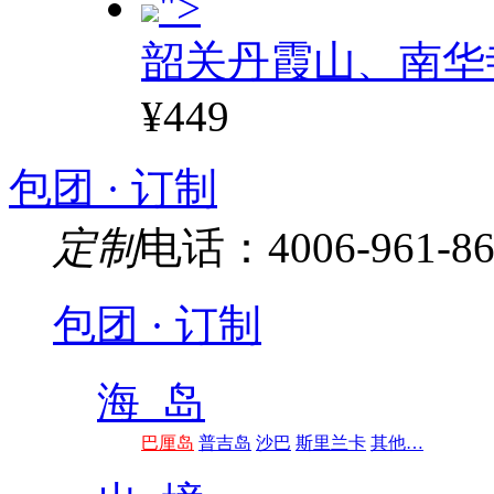
">
韶关丹霞山、南华
¥449
包团 · 订制
定制
电话：4006-961-86
包团 · 订制
海 岛
巴厘岛
普吉岛
沙巴
斯里兰卡
其他…