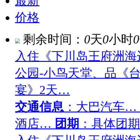
最新
价格
剩余时间：
0
天
0
小时
0
入住《下川岛王府洲海
公园-小鸟天堂、品《
宴》2天…
交通信息
：大巴汽车…
酒店…
团期
：具体团期