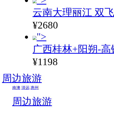
云南大理丽江 双飞
¥2680
">
广西桂林+阳朔-高
¥1198
周边旅游
南澳
清远
惠州
周边旅游