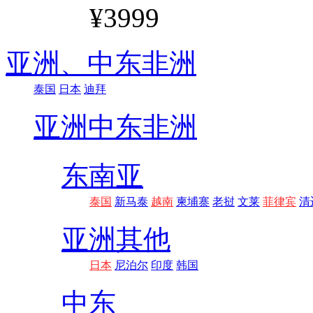
¥3999
亚洲、
中东非洲
泰国
日本
迪拜
亚洲
中东非洲
东南亚
泰国
新马泰
越南
柬埔寨
老挝
文莱
菲律宾
清
亚洲其他
日本
尼泊尔
印度
韩国
中东