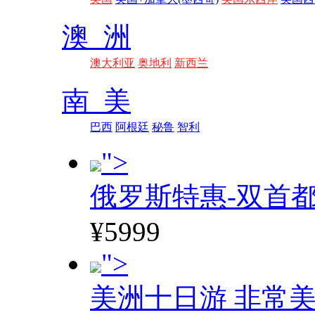
澳 洲
澳大利亚
奥地利
新西兰
南 美
巴西
阿根廷
秘鲁
智利
">
俄罗斯特惠-双首
¥5999
">
美洲十日游 非常美