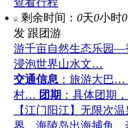
查看行程
剩余时间：
0
天
0
小时
0
发
跟团游
游千亩自然生态乐园—
浸泡世界山水文…
交通信息
：旅游大巴…
村…
团期
：具体团期，
【江门阳江】无限次温
界、海陵岛出海捕鱼、