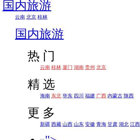
国内旅游
云南
北京
桂林
国内旅游
热 门
云南
桂林
厦门
湖南
贵州
北京
精 选
海南
东北
华东
四川
福建
广西
内蒙古
陕西
更 多
新疆
西藏
山西
山东
安徽
青海
甘肃
湖北
江西
">