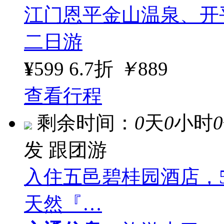
江门恩平金山温泉、开
二日游
¥
599
6.7折
￥
889
查看行程
剩余时间：
0
天
0
小时
0
发
跟团游
入住五邑碧桂园酒店，5
天然『…