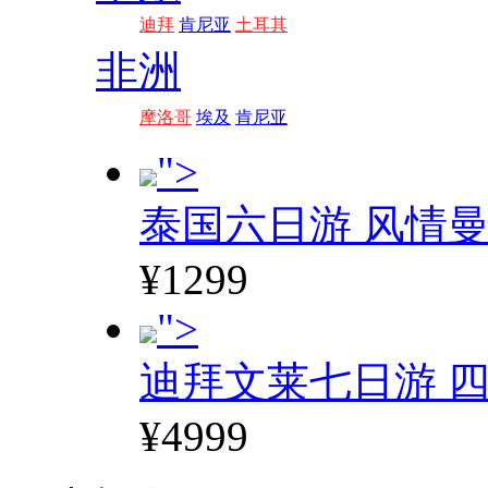
迪拜
肯尼亚
土耳其
非洲
摩洛哥
埃及
肯尼亚
">
泰国六日游 风情
¥1299
">
迪拜文莱七日游 四
¥4999