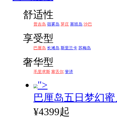
舒适性
普吉岛
宿雾岛
芽庄
塞班岛
沙巴
享受型
巴厘岛
长滩岛
斯里兰卡
苏梅岛
奢华型
毛里求斯
塞舌尔
斐济
">
巴厘岛五日梦幻蜜
¥4399起