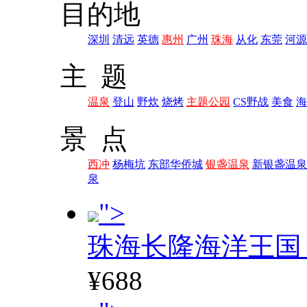
目的地
深圳
清远
英德
惠州
广州
珠海
从化
东莞
河源
主 题
温泉
登山
野炊
烧烤
主题公园
CS野战
美食
海
景 点
西冲
杨梅坑
东部华侨城
银盏温泉
新银盏温泉
泉
">
珠海长隆海洋王国
¥688