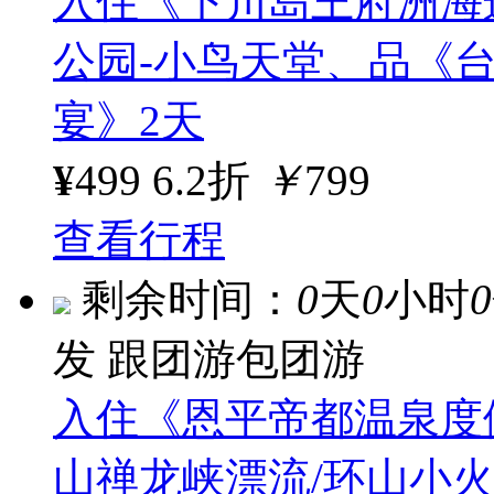
入住《下川岛王府洲海
公园-小鸟天堂、品《
宴》2天
¥
499
6.2折
￥
799
查看行程
剩余时间：
0
天
0
小时
0
发
跟团游包团游
入住《恩平帝都温泉度
山禅龙峡漂流/环山小火