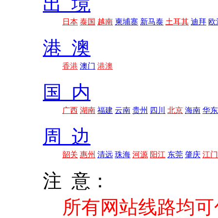
出 境
日本
泰国
越南
柬埔寨
新马泰
土耳其
迪拜
欧
港 澳
香港
澳门
港澳
国 内
广西
湖南
福建
云南
贵州
四川
北京
海南
华东
周 边
韶关
惠州
清远
珠海
河源
阳江
东莞
肇庆
江门
注 意：
所有网站线路均可