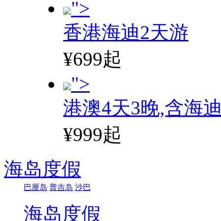
">
香港海迪2天游
¥699起
">
港澳4天3晚,含海
¥999起
海岛度假
巴厘岛
普吉岛
沙巴
海岛度假