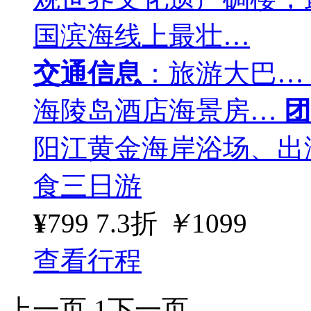
国滨海线上最壮…
交通信息
：旅游大巴…
海陵岛酒店海景房…
团
阳江黄金海岸浴场、出
食三日游
¥
799
7.3折
￥
1099
查看行程
上一页
1
下一页