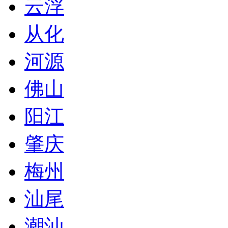
云浮
从化
河源
佛山
阳江
肇庆
梅州
汕尾
潮汕