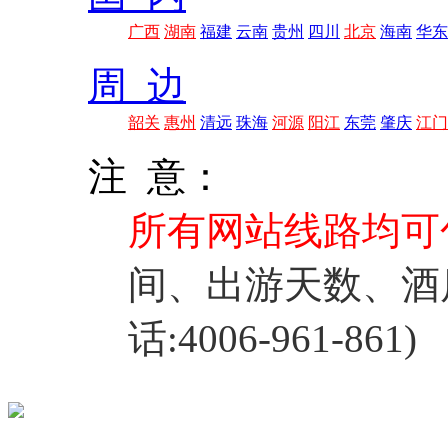
广西
湖南
福建
云南
贵州
四川
北京
海南
华东
周 边
韶关
惠州
清远
珠海
河源
阳江
东莞
肇庆
江门
注 意：
所有网站线路均可
间、出游天数、酒
话:4006-961-861)