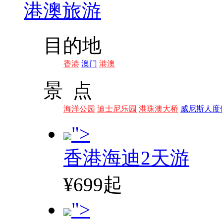
港澳旅游
目的地
香港
澳门
港澳
景 点
海洋公园
迪士尼乐园
港珠澳大桥
威尼斯人度
">
香港海迪2天游
¥699起
">