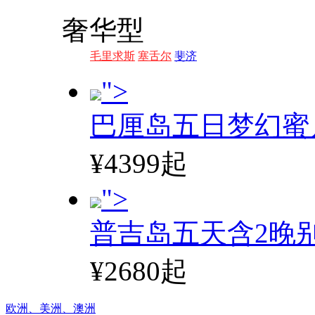
奢华型
毛里求斯
塞舌尔
斐济
">
巴厘岛五日梦幻蜜
¥4399起
">
普吉岛五天含2晚
¥2680起
欧洲、
美洲、
澳洲