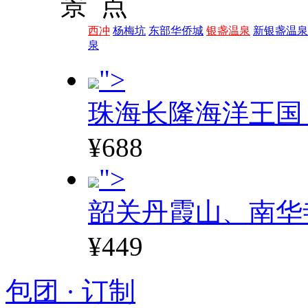
景 点
西冲
杨梅坑
东部华侨城
银盏温泉
新银盏温泉
泉
">
珠海长隆海洋王国
¥688
">
韶关丹霞山、南华
¥449
包团 · 订制