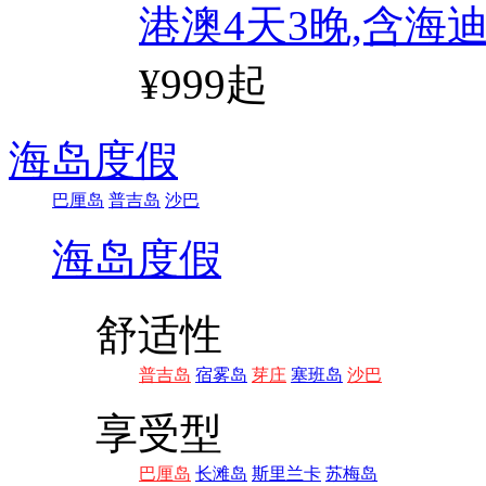
港澳4天3晚,含海
¥999起
海岛度假
巴厘岛
普吉岛
沙巴
海岛度假
舒适性
普吉岛
宿雾岛
芽庄
塞班岛
沙巴
享受型
巴厘岛
长滩岛
斯里兰卡
苏梅岛