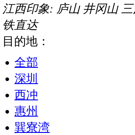
江西印象:
庐山
井冈山
三
铁直达
目的地：
全部
深圳
西冲
惠州
巽寮湾