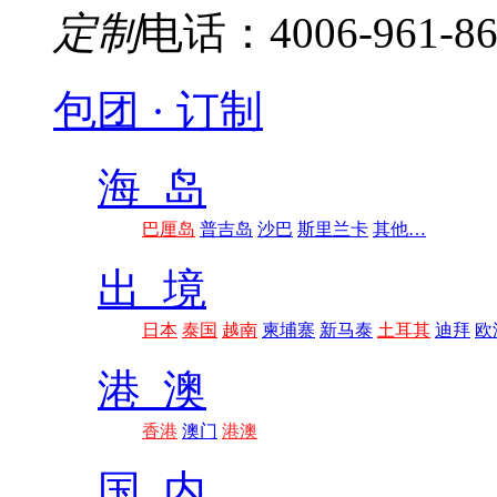
定制
电话：4006-961-86
包团 · 订制
海 岛
巴厘岛
普吉岛
沙巴
斯里兰卡
其他…
出 境
日本
泰国
越南
柬埔寨
新马泰
土耳其
迪拜
欧
港 澳
香港
澳门
港澳
国 内