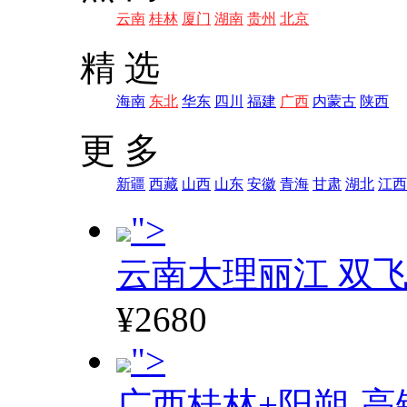
云南
桂林
厦门
湖南
贵州
北京
精 选
海南
东北
华东
四川
福建
广西
内蒙古
陕西
更 多
新疆
西藏
山西
山东
安徽
青海
甘肃
湖北
江西
">
云南大理丽江 双飞
¥2680
">
广西桂林+阳朔-高