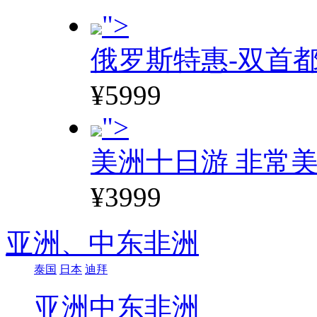
">
俄罗斯特惠-双首
¥5999
">
美洲十日游 非常美
¥3999
亚洲、
中东非洲
泰国
日本
迪拜
亚洲
中东非洲