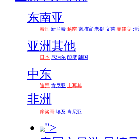
东南亚
泰国
新马泰
越南
柬埔寨
老挝
文莱
菲律宾
清
亚洲其他
日本
尼泊尔
印度
韩国
中东
迪拜
肯尼亚
土耳其
非洲
摩洛哥
埃及
肯尼亚
">