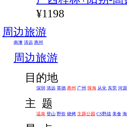
¥1198
周边旅游
南澳
清远
惠州
周边旅游
目的地
深圳
清远
英德
惠州
广州
珠海
从化
东莞
河源
主 题
温泉
登山
野炊
烧烤
主题公园
CS野战
美食
海