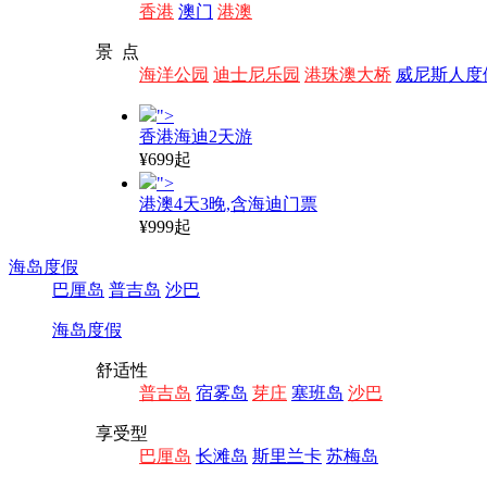
香港
澳门
港澳
景 点
海洋公园
迪士尼乐园
港珠澳大桥
威尼斯人度
">
香港海迪2天游
¥699起
">
港澳4天3晚,含海迪门票
¥999起
海岛度假
巴厘岛
普吉岛
沙巴
海岛度假
舒适性
普吉岛
宿雾岛
芽庄
塞班岛
沙巴
享受型
巴厘岛
长滩岛
斯里兰卡
苏梅岛