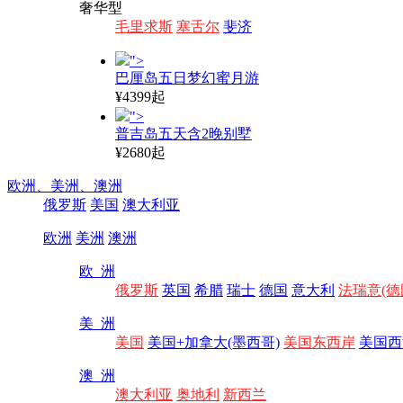
奢华型
毛里求斯
塞舌尔
斐济
">
巴厘岛五日梦幻蜜月游
¥4399起
">
普吉岛五天含2晚别墅
¥2680起
欧洲、
美洲、
澳洲
俄罗斯
美国
澳大利亚
欧洲
美洲
澳洲
欧 洲
俄罗斯
英国
希腊
瑞士
德国
意大利
法瑞意(德
美 洲
美国
美国+加拿大(墨西哥)
美国东西岸
美国西
澳 洲
澳大利亚
奥地利
新西兰