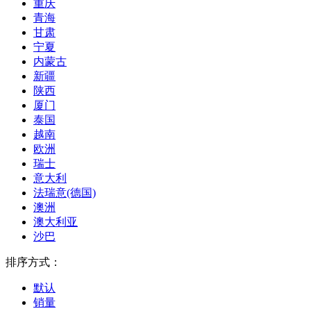
重庆
青海
甘肃
宁夏
内蒙古
新疆
陕西
厦门
泰国
越南
欧洲
瑞士
意大利
法瑞意(德国)
澳洲
澳大利亚
沙巴
排序方式：
默认
销量