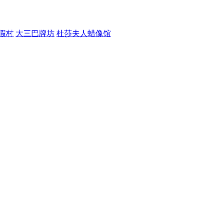
假村
大三巴牌坊
杜莎夫人蜡像馆