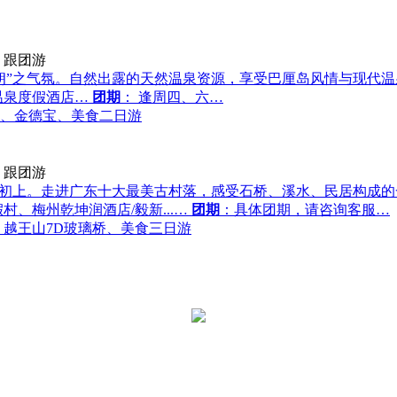
跟团游
朗”之气氛。自然出露的天然温泉资源，享受巴厘岛风情与现代
温泉度假酒店…
团期
： 逢周四、六…
、金德宝、美食二日游
跟团游
灯初上。走进广东十大最美古村落，感受石桥、溪水、民居构成
、梅州乾坤润酒店/毅新...…
团期
：具体团期，请咨询客服…
、越王山7D玻璃桥、美食三日游