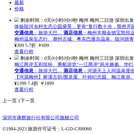
最新
价格
剩余时间：
0
天
0
小时
0
分
0
秒
梅州
梅州二日游
深圳出发
体验陆河乡村生态公园盛景，更有“复行数十步，豁然开
交通信息
：旅游大巴…
酒店信息
：梅州丰顺金德宝凯悦
梅州温泉生态行、潮州古城、粤东巴厘岛温泉、陆河踏青
¥
399
5.7折
￥
699
查看行程
剩余时间：
0
天
0
小时
0
分
0
秒
梅州
梅州三日游
深圳出发
梅江两岸五彩缤纷、乘船游览“一江两岸”风光旖旎、华
交通信息
：旅游大巴…
酒店信息
：河源天上人间温泉度假村
【河源梅州】桥溪古韵/围龙屋、叶帅纪念园、梅江夜游
¥
1399
7.4折
￥
1899
查看行程
上一页
1
下一页
深圳市康辉旅行社有限公司旗舰公司
©1984-2023 旅游许可证号：L-GD-CJ00060