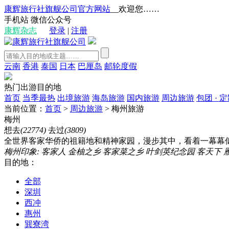
康辉旅行社旗舰公司官方网站
__欢迎您……
手机站
微信公众号
康辉杂志
登录
|
注册
云南
香港
泰国
日本
巴厘岛
邮轮度假
热门出游目的地
首页
当季最热
出境旅游
海岛旅游
国内旅游
周边旅游
包团 · 
当前位置：
首页
>
周边旅游
>
梅州旅游
梅州
想去
(22774)
去过
(3809)
全世界客家华侨的祖籍地和精神家园，漫步其中，看着一幕幕
梅州印象:
客家人
金柚之乡
客家菜之乡
叶剑英纪念园
客天下
目的地：
全部
深圳
西冲
惠州
巽寮湾