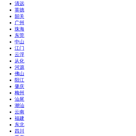
清远
英德
韶关
广州
珠海
东莞
中山
江门
云浮
从化
河源
佛山
阳江
肇庆
梅州
汕尾
潮汕
云南
福建
东北
四川