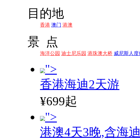
目的地
香港
澳门
港澳
景 点
海洋公园
迪士尼乐园
港珠澳大桥
威尼斯人度
">
香港海迪2天游
¥699起
">
港澳4天3晚,含海