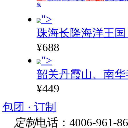
泉
">
珠海长隆海洋王国
¥688
">
韶关丹霞山、南华
¥449
包团 · 订制
定制
电话：4006-961-86