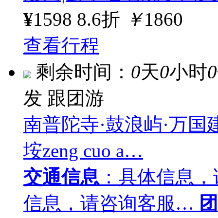
¥
1598
8.6折
￥
1860
查看行程
剩余时间：
0
天
0
小时
0
发
跟团游
南普陀寺·鼓浪屿·万国
垵zeng cuo a…
交通信息
：具体信息，
信息，请咨询客服…
团