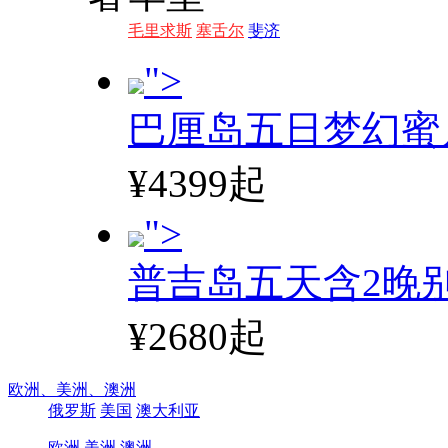
毛里求斯
塞舌尔
斐济
">
巴厘岛五日梦幻蜜
¥4399起
">
普吉岛五天含2晚
¥2680起
欧洲、
美洲、
澳洲
俄罗斯
美国
澳大利亚
欧洲
美洲
澳洲