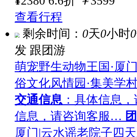
¥
2380
6.6折
￥
3599
查看行程
剩余时间：
0
天
0
小时
0
发
跟团游
萌宠野生动物王国·厦
俗文化风情园·集美学村
交通信息
：具体信息，
信息，请咨询客服…
团
厦门|云水谣老院子四