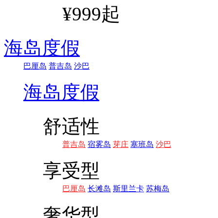
¥999起
海岛度假
巴厘岛
普吉岛
沙巴
海岛度假
舒适性
普吉岛
宿雾岛
芽庄
塞班岛
沙巴
享受型
巴厘岛
长滩岛
斯里兰卡
苏梅岛
奢华型