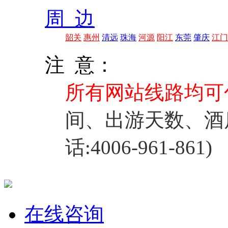
周 边
韶关
惠州
清远
珠海
河源
阳江
东莞
肇庆
江门
注 意：
所有网站线路均可
间、出游天数、酒
话:4006-961-861)
在线咨询