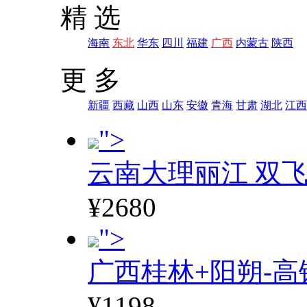
精 选
海南
东北
华东
四川
福建
广西
内蒙古
陕西
更 多
新疆
西藏
山西
山东
安徽
青海
甘肃
湖北
江西
">
云南大理丽江 双飞
¥2680
">
广西桂林+阳朔-高
¥1198