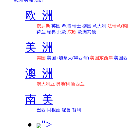
欧 洲
俄罗斯
英国
希腊
瑞士
德国
意大利
法瑞意(德
荷兰
瑞典
北欧
东欧
欧洲其他
美 洲
美国
美国+加拿大(墨西哥)
美国东西岸
美国西
澳 洲
澳大利亚
奥地利
新西兰
南 美
巴西
阿根廷
秘鲁
智利
">