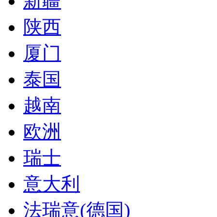
新疆
陕西
厦门
泰国
越南
欧洲
瑞士
意大利
法瑞意(德国)