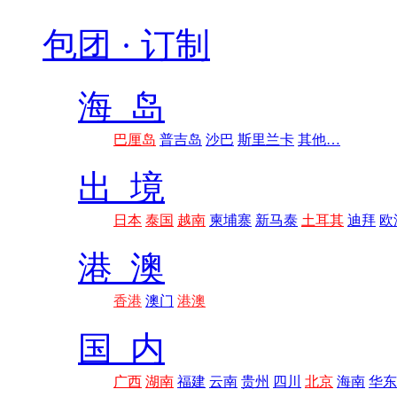
包团 · 订制
海 岛
巴厘岛
普吉岛
沙巴
斯里兰卡
其他…
出 境
日本
泰国
越南
柬埔寨
新马泰
土耳其
迪拜
欧
港 澳
香港
澳门
港澳
国 内
广西
湖南
福建
云南
贵州
四川
北京
海南
华东