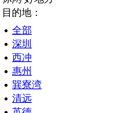
目的地：
全部
深圳
西冲
惠州
巽寮湾
清远
英德