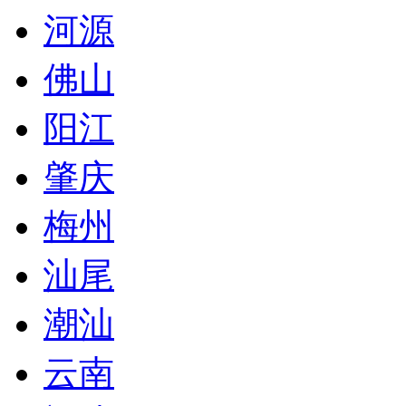
河源
佛山
阳江
肇庆
梅州
汕尾
潮汕
云南