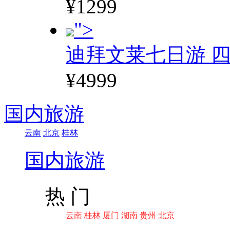
¥1299
">
迪拜文莱七日游 四
¥4999
国内旅游
云南
北京
桂林
国内旅游
热 门
云南
桂林
厦门
湖南
贵州
北京