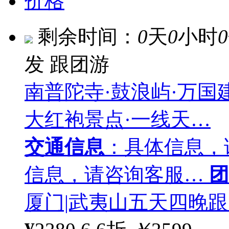
价格
剩余时间：
0
天
0
小时
0
发
跟团游
南普陀寺·鼓浪屿·万国建
大红袍景点·一线天…
交通信息
：具体信息，
信息，请咨询客服…
团
厦门|武夷山五天四晚