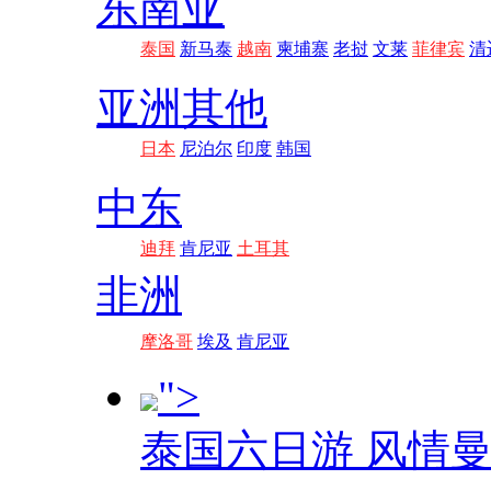
东南亚
泰国
新马泰
越南
柬埔寨
老挝
文莱
菲律宾
清
亚洲其他
日本
尼泊尔
印度
韩国
中东
迪拜
肯尼亚
土耳其
非洲
摩洛哥
埃及
肯尼亚
">
泰国六日游 风情