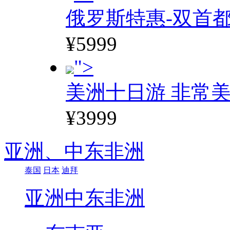
俄罗斯特惠-双首
¥5999
">
美洲十日游 非常美
¥3999
亚洲、
中东非洲
泰国
日本
迪拜
亚洲
中东非洲