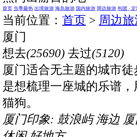
首页
当季最热
出境旅游
海岛旅游
国内旅游
周边旅游
包团 · 
当前位置：
首页
>
周边旅
厦门
想去
(25690)
去过
(5120)
厦门适合无主题的城市徒
是想梳理一座城的乐谱，
猫狗。
厦门印象:
鼓浪屿
海边
厦
休闲
好地方