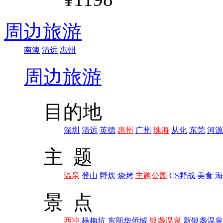
周边旅游
南澳
清远
惠州
周边旅游
目的地
深圳
清远
英德
惠州
广州
珠海
从化
东莞
河源
主 题
温泉
登山
野炊
烧烤
主题公园
CS野战
美食
海
景 点
西冲
杨梅坑
东部华侨城
银盏温泉
新银盏温泉