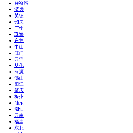
巽寮湾
清远
英德
韶关
广州
珠海
东莞
中山
江门
云浮
从化
河源
佛山
阳江
肇庆
梅州
汕尾
潮汕
云南
福建
东北