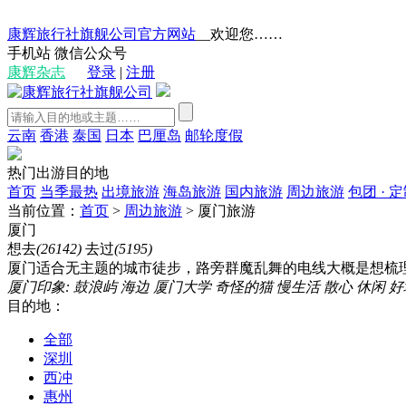
康辉旅行社旗舰公司官方网站
__欢迎您……
手机站
微信公众号
康辉杂志
登录
|
注册
云南
香港
泰国
日本
巴厘岛
邮轮度假
热门出游目的地
首页
当季最热
出境旅游
海岛旅游
国内旅游
周边旅游
包团 · 
当前位置：
首页
>
周边旅游
>
厦门旅游
厦门
想去
(26142)
去过
(5195)
厦门适合无主题的城市徒步，路旁群魔乱舞的电线大概是想梳
厦门印象:
鼓浪屿
海边
厦门大学
奇怪的猫
慢生活
散心
休闲
好
目的地：
全部
深圳
西冲
惠州