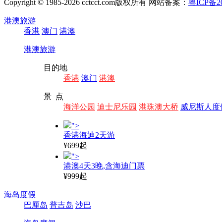
Copyright © 1985-2026 cctcct.com版权所有 网站备案：
粤ICP备20
港澳旅游
香港
澳门
港澳
港澳旅游
目的地
香港
澳门
港澳
景 点
海洋公园
迪士尼乐园
港珠澳大桥
威尼斯人度
">
香港海迪2天游
¥699起
">
港澳4天3晚,含海迪门票
¥999起
海岛度假
巴厘岛
普吉岛
沙巴