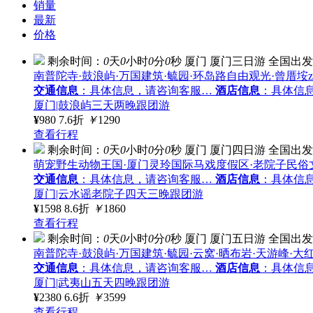
销量
最新
价格
剩余时间：
0
天
0
小时
0
分
0
秒
厦门
厦门三日游
全国出发
南普陀寺·鼓浪屿·万国建筑·毓园·环岛路自由观光·曾厝垵zeng
交通信息
：具体信息，请咨询客服…
酒店信息
：具体信
厦门|鼓浪屿三天两晚跟团游
¥
980
7.6折
￥
1290
查看行程
剩余时间：
0
天
0
小时
0
分
0
秒
厦门
厦门四日游
全国出发
萌宠野生动物王国·厦门灵玲国际马戏度假区·老院子民俗
交通信息
：具体信息，请咨询客服…
酒店信息
：具体信
厦门|云水谣老院子四天三晚跟团游
¥
1598
8.6折
￥
1860
查看行程
剩余时间：
0
天
0
小时
0
分
0
秒
厦门
厦门五日游
全国出发
南普陀寺·鼓浪屿·万国建筑·毓园·云窝·晒布岩·天游峰·大
交通信息
：具体信息，请咨询客服…
酒店信息
：具体信
厦门|武夷山五天四晚跟团游
¥
2380
6.6折
￥
3599
查看行程