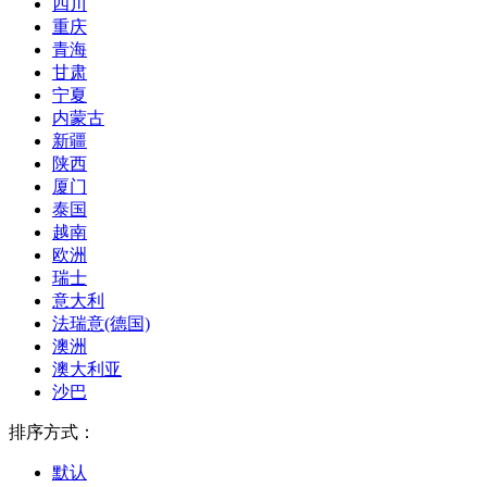
四川
重庆
青海
甘肃
宁夏
内蒙古
新疆
陕西
厦门
泰国
越南
欧洲
瑞士
意大利
法瑞意(德国)
澳洲
澳大利亚
沙巴
排序方式：
默认