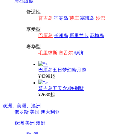
海岛度假
舒适性
普吉岛
宿雾岛
芽庄
塞班岛
沙巴
享受型
巴厘岛
长滩岛
斯里兰卡
苏梅岛
奢华型
毛里求斯
塞舌尔
斐济
">
巴厘岛五日梦幻蜜月游
¥4399起
">
普吉岛五天含2晚别墅
¥2680起
欧洲、
美洲、
澳洲
俄罗斯
美国
澳大利亚
欧洲
美洲
澳洲