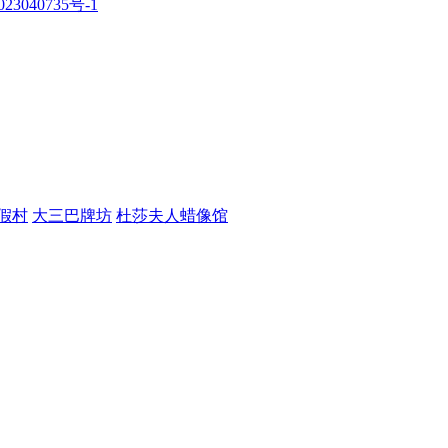
23040735号-1
假村
大三巴牌坊
杜莎夫人蜡像馆