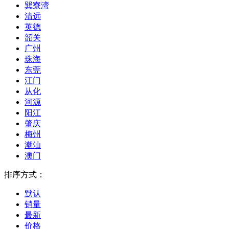
巽寮湾
清远
英德
韶关
广州
珠海
东莞
江门
从化
河源
阳江
肇庆
梅州
潮汕
澳门
排序方式：
默认
销量
最新
价格