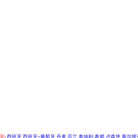
国)
西班牙
西班牙+葡萄牙
丹麦
芬兰
奥地利
希腊
卢森堡
塞尔维