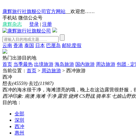
康辉旅行社旗舰公司官方网站
__欢迎您……
手机站
微信公众号
康辉杂志
登录
|
注册
云南
香港
泰国
日本
巴厘岛
邮轮度假
热门出游目的地
首页
当季最热
出境旅游
海岛旅游
国内旅游
周边旅游
包团 · 
当前位置：
首页
>
周边旅游
>
西冲旅游
西冲
想去
(45559)
去过
(11987)
西冲的海水很干净，海滩漂亮的哦，晚上在这边露营很舒服，很
西冲印象:
南澳
海滩
干净
露营
烧烤
CS野战
骑单车
七娘山野炊
目的地：
全部
深圳
西冲
惠州