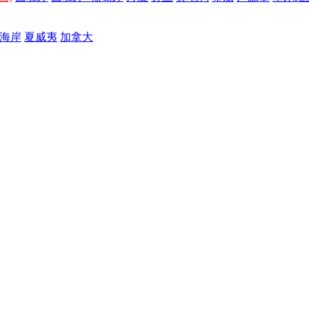
海岸
夏威夷
加拿大