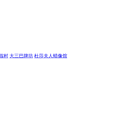
假村
大三巴牌坊
杜莎夫人蜡像馆