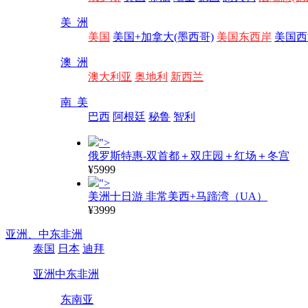
美 洲
美国
美国+加拿大(墨西哥)
美国东西岸
美国西
澳 洲
澳大利亚
奥地利
新西兰
南 美
巴西
阿根廷
秘鲁
智利
">
俄罗斯特惠-双首都＋双庄园＋红场＋冬宫
¥5999
">
美洲十日游 非常美西+马蹄湾（UA）
¥3999
亚洲、
中东非洲
泰国
日本
迪拜
亚洲
中东非洲
东南亚