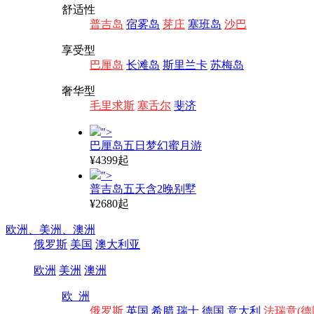
舒适性
普吉岛
宿雾岛
芽庄
塞班岛
沙巴
享受型
巴厘岛
长滩岛
斯里兰卡
苏梅岛
奢华型
毛里求斯
塞舌尔
斐济
">
巴厘岛五日梦幻蜜月游
¥4399起
">
普吉岛五天含2晚别墅
¥2680起
欧洲、
美洲、
澳洲
俄罗斯
美国
澳大利亚
欧洲
美洲
澳洲
欧 洲
俄罗斯
英国
希腊
瑞士
德国
意大利
法瑞意(德