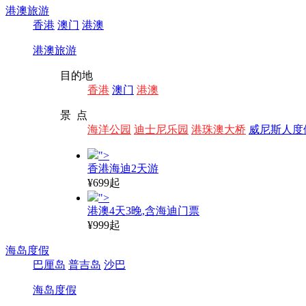
港澳旅游
香港
澳门
港澳
港澳旅游
目的地
香港
澳门
港澳
景 点
海洋公园
迪士尼乐园
港珠澳大桥
威尼斯人度
">
香港海迪2天游
¥699起
">
港澳4天3晚,含海迪门票
¥999起
海岛度假
巴厘岛
普吉岛
沙巴
海岛度假