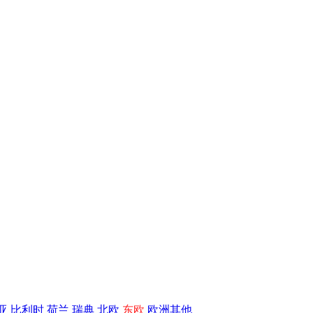
亚
比利时
荷兰
瑞典
北欧
东欧
欧洲其他