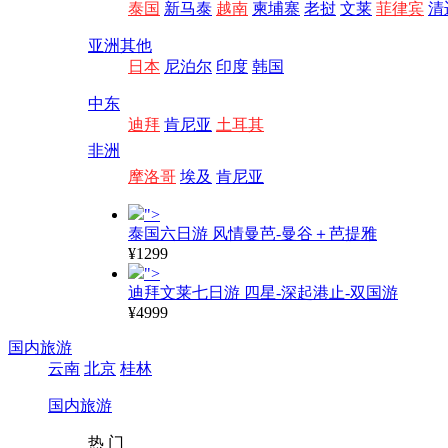
泰国
新马泰
越南
柬埔寨
老挝
文莱
菲律宾
清
亚洲其他
日本
尼泊尔
印度
韩国
中东
迪拜
肯尼亚
土耳其
非洲
摩洛哥
埃及
肯尼亚
">
泰国六日游 风情曼芭-曼谷＋芭提雅
¥1299
">
迪拜文莱七日游 四星-深起港止-双国游
¥4999
国内旅游
云南
北京
桂林
国内旅游
热 门