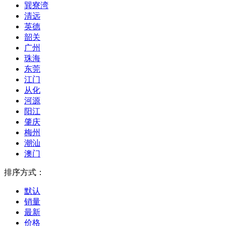
巽寮湾
清远
英德
韶关
广州
珠海
东莞
江门
从化
河源
阳江
肇庆
梅州
潮汕
澳门
排序方式：
默认
销量
最新
价格