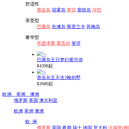
舒适性
普吉岛
宿雾岛
芽庄
塞班岛
沙巴
享受型
巴厘岛
长滩岛
斯里兰卡
苏梅岛
奢华型
毛里求斯
塞舌尔
斐济
">
巴厘岛五日梦幻蜜月游
¥4399起
">
普吉岛五天含2晚别墅
¥2680起
欧洲、
美洲、
澳洲
俄罗斯
美国
澳大利亚
欧洲
美洲
澳洲
欧 洲
俄罗斯
英国
希腊
瑞士
德国
意大利
法瑞意(德