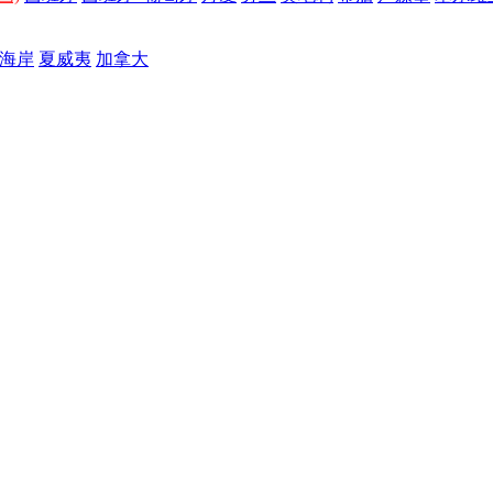
海岸
夏威夷
加拿大