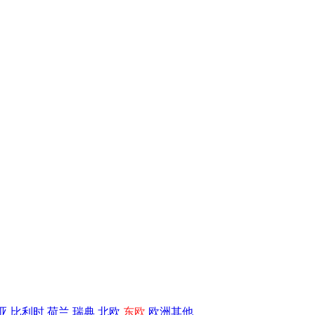
亚
比利时
荷兰
瑞典
北欧
东欧
欧洲其他