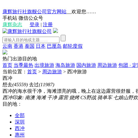
康辉旅行社旗舰公司官方网站
__欢迎您……
手机站
微信公众号
康辉杂志
登录
|
注册
云南
香港
泰国
日本
巴厘岛
邮轮度假
热门出游目的地
首页
当季最热
出境旅游
海岛旅游
国内旅游
周边旅游
包团 · 
当前位置：
首页
>
周边旅游
>
西冲旅游
西冲
想去
(45559)
去过
(11987)
西冲的海水很干净，海滩漂亮的哦，晚上在这边露营很舒服，很
西冲印象:
南澳
海滩
干净
露营
烧烤
CS野战
骑单车
七娘山野炊
目的地：
全部
深圳
西冲
惠州