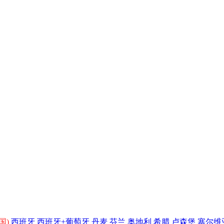
国)
西班牙
西班牙+葡萄牙
丹麦
芬兰
奥地利
希腊
卢森堡
塞尔维