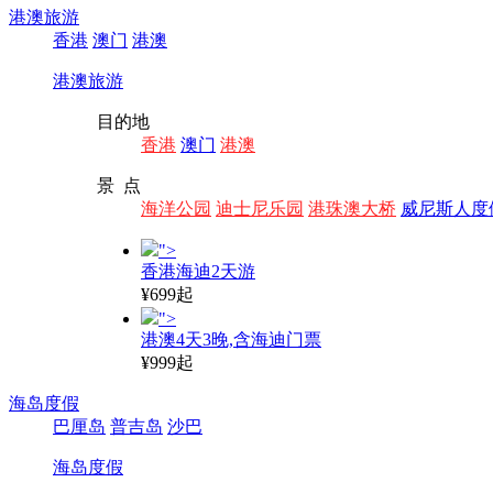
港澳旅游
香港
澳门
港澳
港澳旅游
目的地
香港
澳门
港澳
景 点
海洋公园
迪士尼乐园
港珠澳大桥
威尼斯人度
">
香港海迪2天游
¥699起
">
港澳4天3晚,含海迪门票
¥999起
海岛度假
巴厘岛
普吉岛
沙巴
海岛度假