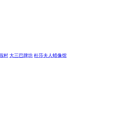
假村
大三巴牌坊
杜莎夫人蜡像馆