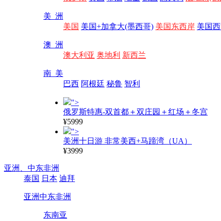
美 洲
美国
美国+加拿大(墨西哥)
美国东西岸
美国西
澳 洲
澳大利亚
奥地利
新西兰
南 美
巴西
阿根廷
秘鲁
智利
">
俄罗斯特惠-双首都＋双庄园＋红场＋冬宫
¥5999
">
美洲十日游 非常美西+马蹄湾（UA）
¥3999
亚洲、
中东非洲
泰国
日本
迪拜
亚洲
中东非洲
东南亚