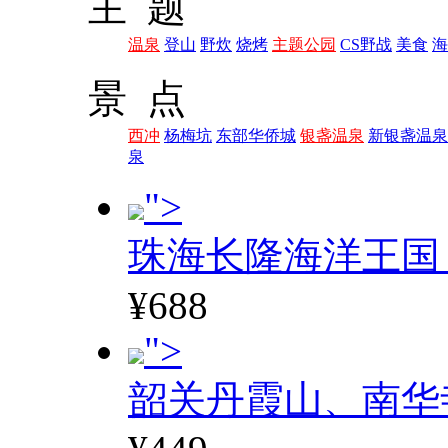
主 题
温泉
登山
野炊
烧烤
主题公园
CS野战
美食
海
景 点
西冲
杨梅坑
东部华侨城
银盏温泉
新银盏温泉
泉
">
珠海长隆海洋王国
¥688
">
韶关丹霞山、南华