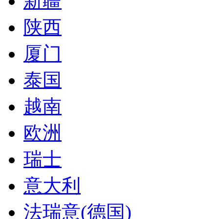
新疆
陕西
厦门
泰国
越南
欧洲
瑞士
意大利
法瑞意(德国)