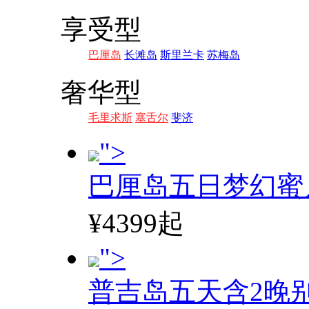
享受型
巴厘岛
长滩岛
斯里兰卡
苏梅岛
奢华型
毛里求斯
塞舌尔
斐济
">
巴厘岛五日梦幻蜜
¥4399起
">
普吉岛五天含2晚