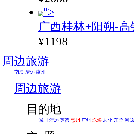
">
广西桂林+阳朔-高
¥1198
周边旅游
南澳
清远
惠州
周边旅游
目的地
深圳
清远
英德
惠州
广州
珠海
从化
东莞
河源