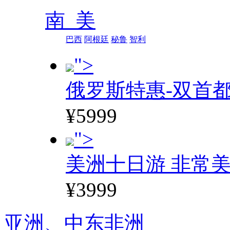
南 美
巴西
阿根廷
秘鲁
智利
">
俄罗斯特惠-双首
¥5999
">
美洲十日游 非常美
¥3999
亚洲、
中东非洲