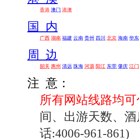
香港
澳门
港澳
国 内
广西
湖南
福建
云南
贵州
四川
北京
海南
华东
周 边
韶关
惠州
清远
珠海
河源
阳江
东莞
肇庆
江门
注 意：
所有网站线路均可
间、出游天数、酒
话:4006-961-861)