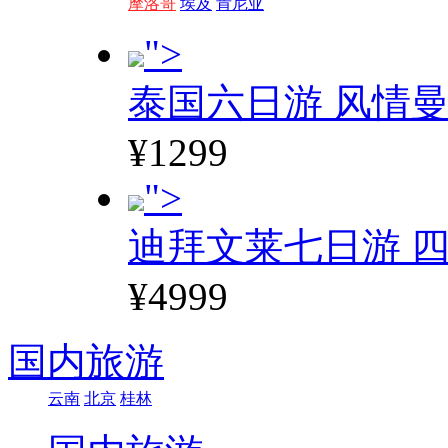
摩洛哥
埃及
肯尼亚
">
泰国六日游 风情
¥1299
">
迪拜文莱七日游 四
¥4999
国内旅游
云南
北京
桂林