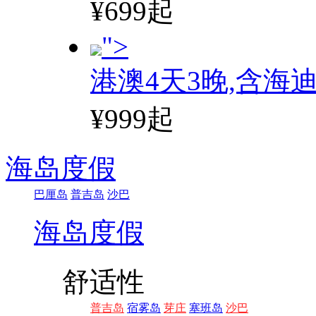
¥699起
">
港澳4天3晚,含海
¥999起
海岛度假
巴厘岛
普吉岛
沙巴
海岛度假
舒适性
普吉岛
宿雾岛
芽庄
塞班岛
沙巴