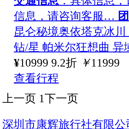
交通信息
：具体信息，
信息，请咨询客服…
团
昆仑秘境奥依塔克冰川 ·
钻/星 帕米尔狂想曲 异域喀
¥
10999
9.2折
￥
11999
查看行程
上一页
1
下一页
深圳市康辉旅行社有限公