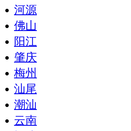
河源
佛山
阳江
肇庆
梅州
汕尾
潮汕
云南