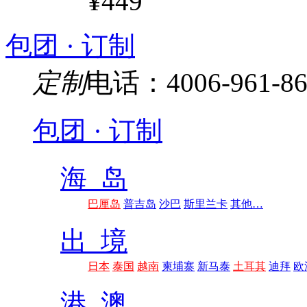
¥449
包团 · 订制
定制
电话：4006-961-86
包团 · 订制
海 岛
巴厘岛
普吉岛
沙巴
斯里兰卡
其他…
出 境
日本
泰国
越南
柬埔寨
新马泰
土耳其
迪拜
欧
港 澳