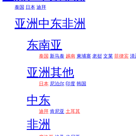
泰国
日本
迪拜
亚洲
中东非洲
东南亚
泰国
新马泰
越南
柬埔寨
老挝
文莱
菲律宾
清
亚洲其他
日本
尼泊尔
印度
韩国
中东
迪拜
肯尼亚
土耳其
非洲