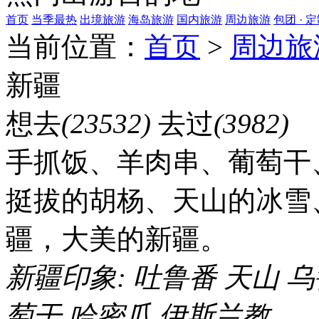
首页
当季最热
出境旅游
海岛旅游
国内旅游
周边旅游
包团 · 
当前位置：
首页
>
周边旅
新疆
想去
(23532)
去过
(3982)
手抓饭、羊肉串、葡萄干
挺拔的胡杨、天山的冰雪
疆，大美的新疆。
新疆印象:
吐鲁番
天山
乌
萄干
哈密瓜
伊斯兰教