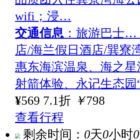
wifi；浸…
交通信息
：旅游巴士…
店/海兰假日酒店/巽寮湾爱
惠东海滨温泉、海之星
射箭体验、永记生态园
¥
569
7.1折
￥
798
查看行程
剩余时间：
0
天
0
小时
0