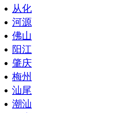
从化
河源
佛山
阳江
肇庆
梅州
汕尾
潮汕