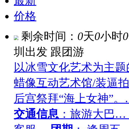
最新
价格
剩余时间：
0
天
0
小时
0
圳出发
跟团游
以冰雪文化艺术为主题
蜡像互动艺术馆/装逼拍
后宫祭拜“海上女神”。
交通信息
：旅游大巴…