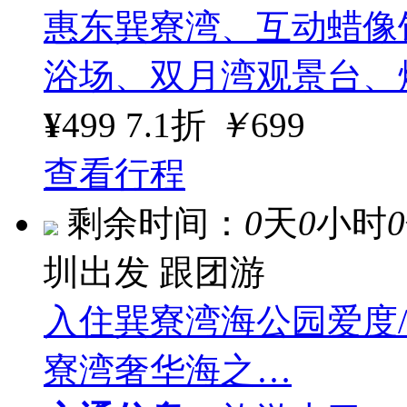
惠东巽寮湾、互动蜡像
浴场、双月湾观景台、
¥
499
7.1折
￥
699
查看行程
剩余时间：
0
天
0
小时
0
圳出发
跟团游
入住巽寮湾海公园爱度
寮湾奢华海之…