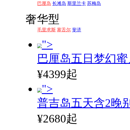
巴厘岛
长滩岛
斯里兰卡
苏梅岛
奢华型
毛里求斯
塞舌尔
斐济
">
巴厘岛五日梦幻蜜
¥4399起
">
普吉岛五天含2晚
¥2680起