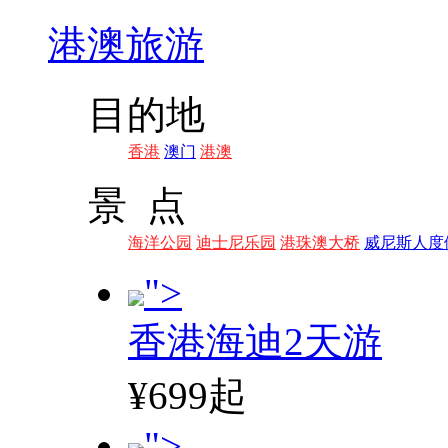
港澳旅游
目的地
香港
澳门
港澳
景 点
海洋公园
迪士尼乐园
港珠澳大桥
威尼斯人度
">
香港海迪2天游
¥699起
">