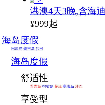
港澳4天3晚,含海
¥999起
海岛度假
巴厘岛
普吉岛
沙巴
海岛度假
舒适性
普吉岛
宿雾岛
芽庄
塞班岛
沙巴
享受型