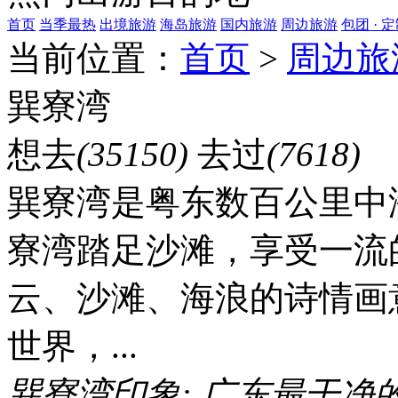
首页
当季最热
出境旅游
海岛旅游
国内旅游
周边旅游
包团 · 
当前位置：
首页
>
周边旅
巽寮湾
想去
(35150)
去过
(7618)
巽寮湾是粤东数百公里中
寮湾踏足沙滩，享受一流
云、沙滩、海浪的诗情画
世界，...
巽寮湾印象:
广东最干净