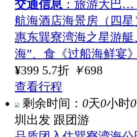
交通信息
：旅游大巴…
航海酒店海景房（四星
惠东巽寮湾海之星游艇
海”、食《过船海鲜宴
¥
399
5.7折
￥
698
查看行程
剩余时间：
0
天
0
小时
0
圳出发
跟团游
品质团入住巽寮湾海公