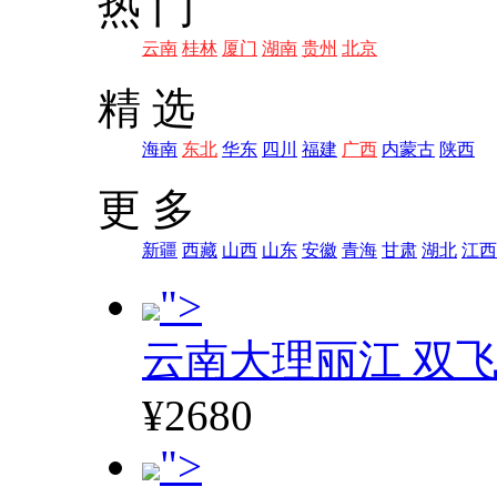
热 门
云南
桂林
厦门
湖南
贵州
北京
精 选
海南
东北
华东
四川
福建
广西
内蒙古
陕西
更 多
新疆
西藏
山西
山东
安徽
青海
甘肃
湖北
江西
">
云南大理丽江 双飞
¥2680
">