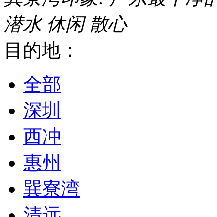
潜水
休闲
散心
目的地：
全部
深圳
西冲
惠州
巽寮湾
清远