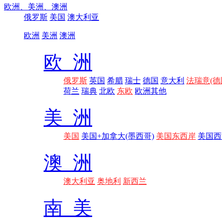
欧洲、
美洲、
澳洲
俄罗斯
美国
澳大利亚
欧洲
美洲
澳洲
欧 洲
俄罗斯
英国
希腊
瑞士
德国
意大利
法瑞意(德
荷兰
瑞典
北欧
东欧
欧洲其他
美 洲
美国
美国+加拿大(墨西哥)
美国东西岸
美国西
澳 洲
澳大利亚
奥地利
新西兰
南 美