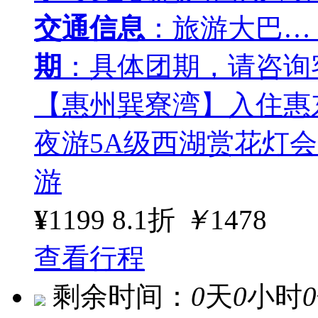
交通信息
：旅游大巴…
期
：具体团期，请咨询
【惠州巽寮湾】入住惠
夜游5A级西湖赏花灯
游
¥
1199
8.1折
￥
1478
查看行程
剩余时间：
0
天
0
小时
0