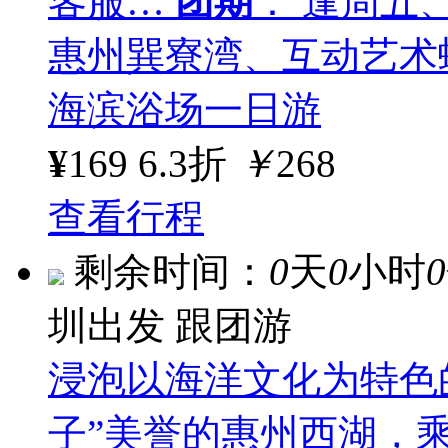
客服…
团期
： 逢周五
惠州巽寮湾、互动艺术
海滨浴场一日游
¥
169
6.3折
￥
268
查看行程
剩余时间：
0
天
0
小时
0
圳出发
跟团游
浸泡以海洋文化为特色
子”美誉的惠州西湖，