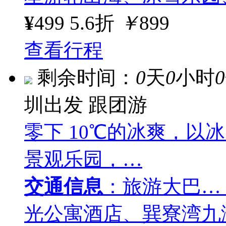
¥
499
5.6折
￥
899
查看行程
剩余时间：
0
天
0
小时
0
圳出发
跟团游
零下 10℃的冰爽，以
景观乐园，…
交通信息
：旅游大巴…
光公寓酒店、巽寮湾九湾