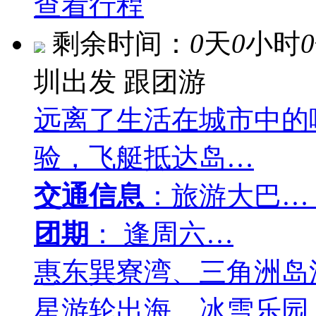
查看行程
剩余时间：
0
天
0
小时
0
圳出发
跟团游
远离了生活在城市中的
验，飞艇抵达岛…
交通信息
：旅游大巴…
团期
： 逢周六…
惠东巽寮湾、三角洲岛
星游轮出海、冰雪乐园