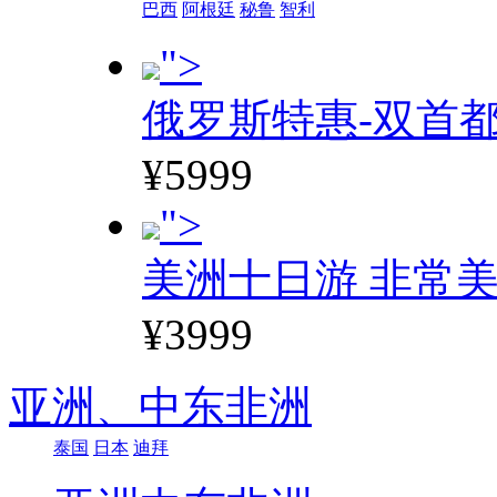
巴西
阿根廷
秘鲁
智利
">
俄罗斯特惠-双首
¥5999
">
美洲十日游 非常美
¥3999
亚洲、
中东非洲
泰国
日本
迪拜