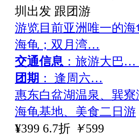
圳出发
跟团游
游览目前亚洲唯一的海
海龟；双月湾…
交通信息
：旅游大巴…
团期
： 逢周六…
惠东白盆湖温泉、巽寮
海龟基地、美食二日游
¥
399
6.7折
￥
599