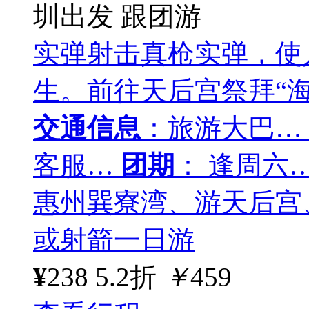
圳出发
跟团游
实弹射击真枪实弹，使
生。前往天后宫祭拜“
交通信息
：旅游大巴…
客服…
团期
： 逢周六
惠州巽寮湾、游天后宫
或射箭一日游
¥
238
5.2折
￥
459