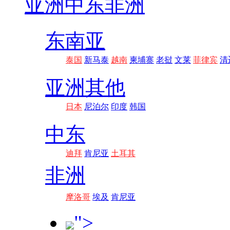
亚洲
中东非洲
东南亚
泰国
新马泰
越南
柬埔寨
老挝
文莱
菲律宾
清
亚洲其他
日本
尼泊尔
印度
韩国
中东
迪拜
肯尼亚
土耳其
非洲
摩洛哥
埃及
肯尼亚
">