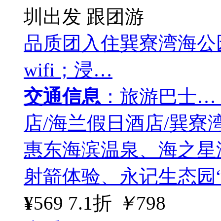
圳出发
跟团游
品质团入住巽寮湾海公
wifi；浸…
交通信息
：旅游巴士…
店/海兰假日酒店/巽寮湾爱
惠东海滨温泉、海之星
射箭体验、永记生态园
¥
569
7.1折
￥
798