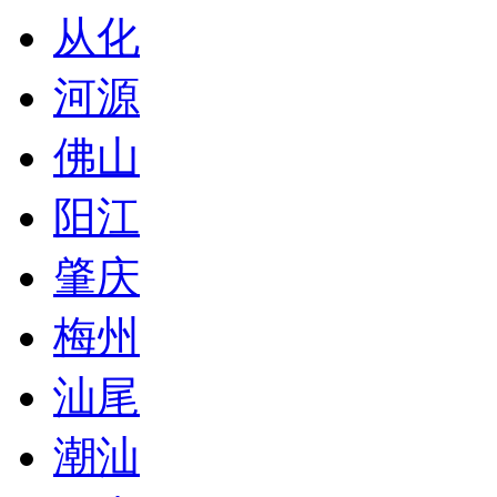
从化
河源
佛山
阳江
肇庆
梅州
汕尾
潮汕