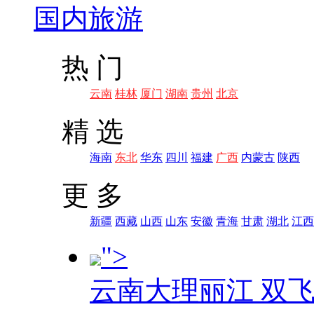
国内旅游
热 门
云南
桂林
厦门
湖南
贵州
北京
精 选
海南
东北
华东
四川
福建
广西
内蒙古
陕西
更 多
新疆
西藏
山西
山东
安徽
青海
甘肃
湖北
江西
">
云南大理丽江 双飞