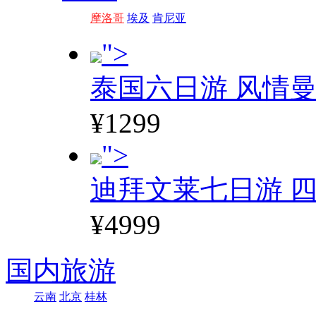
摩洛哥
埃及
肯尼亚
">
泰国六日游 风情
¥1299
">
迪拜文莱七日游 四
¥4999
国内旅游
云南
北京
桂林