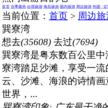
首页
当季最热
出境旅游
海岛旅游
国内旅游
周边旅游
包团 · 
当前位置：
首页
>
周边旅
巽寮湾
想去
(35608)
去过
(7694)
巽寮湾是粤东数百公里中
寮湾踏足沙滩，享受一流
云、沙滩、海浪的诗情画
世界，...
巽寮湾印象:
广东最干净