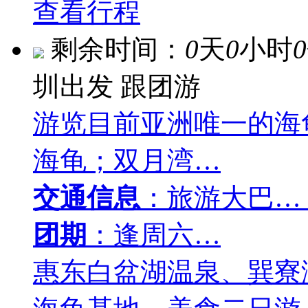
查看行程
剩余时间：
0
天
0
小时
0
圳出发
跟团游
游览目前亚洲唯一的海
海龟；双月湾…
交通信息
：旅游大巴…
团期
：逢周六…
惠东白盆湖温泉、巽寮