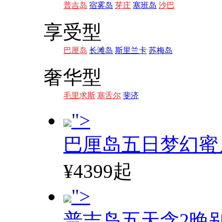
普吉岛
宿雾岛
芽庄
塞班岛
沙巴
享受型
巴厘岛
长滩岛
斯里兰卡
苏梅岛
奢华型
毛里求斯
塞舌尔
斐济
">
巴厘岛五日梦幻蜜
¥4399起
">
普吉岛五天含2晚