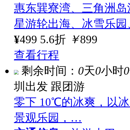
惠东巽寮湾、三角洲岛
星游轮出海、冰雪乐园
¥
499
5.6折
￥
899
查看行程
剩余时间：
0
天
0
小时
0
圳出发
跟团游
零下 10℃的冰爽，以
景观乐园，…