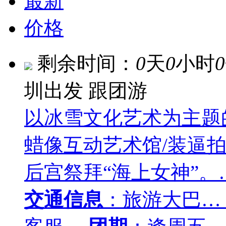
最新
价格
剩余时间：
0
天
0
小时
0
圳出发
跟团游
以冰雪文化艺术为主题
蜡像互动艺术馆/装逼拍
后宫祭拜“海上女神”。
交通信息
：旅游大巴…