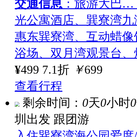
交通信息
：旅游大巴…
光公寓酒店、巽寮湾九湾
惠东巽寮湾、互动蜡像
浴场、双月湾观景台、
¥
499
7.1折
￥
699
查看行程
剩余时间：
0
天
0
小时
0
圳出发
跟团游
入住巽寮湾海公园爱度