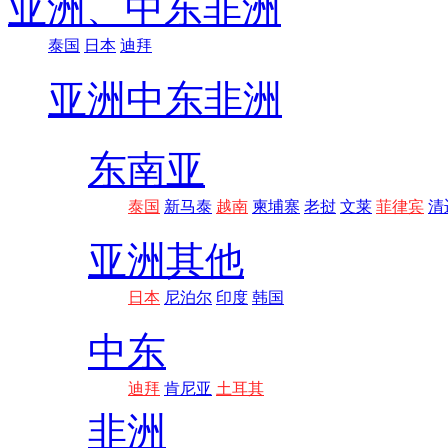
亚洲、
中东非洲
泰国
日本
迪拜
亚洲
中东非洲
东南亚
泰国
新马泰
越南
柬埔寨
老挝
文莱
菲律宾
清
亚洲其他
日本
尼泊尔
印度
韩国
中东
迪拜
肯尼亚
土耳其
非洲