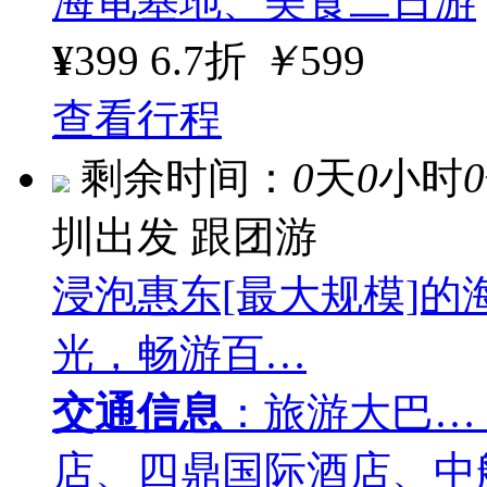
海龟基地、美食二日游
¥
399
6.7折
￥
599
查看行程
剩余时间：
0
天
0
小时
0
圳出发
跟团游
浸泡惠东[最大规模]
光，畅游百…
交通信息
：旅游大巴…
店、四鼎国际酒店、中航