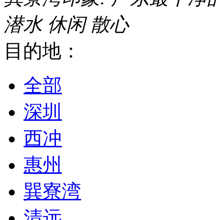
潜水
休闲
散心
目的地：
全部
深圳
西冲
惠州
巽寮湾
清远