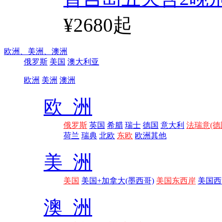
¥2680起
欧洲、
美洲、
澳洲
俄罗斯
美国
澳大利亚
欧洲
美洲
澳洲
欧 洲
俄罗斯
英国
希腊
瑞士
德国
意大利
法瑞意(德
荷兰
瑞典
北欧
东欧
欧洲其他
美 洲
美国
美国+加拿大(墨西哥)
美国东西岸
美国西
澳 洲