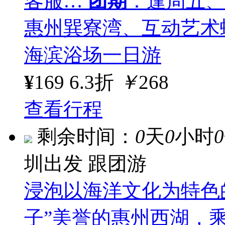
客服…
团期
：逢周五、
惠州巽寮湾、互动艺术
海滨浴场一日游
¥
169
6.3折
￥
268
查看行程
剩余时间：
0
天
0
小时
0
圳出发
跟团游
浸泡以海洋文化为特色
子”美誉的惠州西湖，