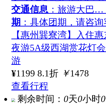
交通信息
：旅游大巴…
期
：具体团期，请咨询
【惠州巽寮湾】入住惠
夜游5A级西湖赏花灯
游
¥
1199
8.1折
￥
1478
查看行程
剩余时间：
0
天
0
小时
0