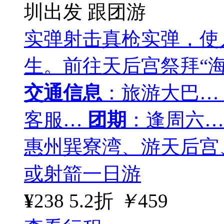
圳出发
跟团游
实弹射击真枪实弹，使
生。前往天后宫祭拜“
交通信息
：旅游大巴…
客服…
团期
：逢周六…
惠州巽寮湾、游天后宫
或射箭一日游
¥
238
5.2折
￥
459