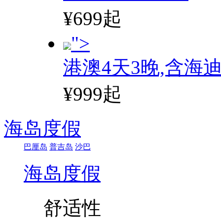
¥699起
">
港澳4天3晚,含海
¥999起
海岛度假
巴厘岛
普吉岛
沙巴
海岛度假
舒适性