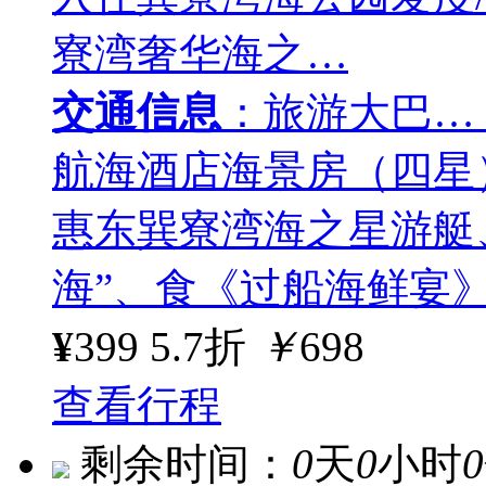
寮湾奢华海之…
交通信息
：旅游大巴…
航海酒店海景房（四星
惠东巽寮湾海之星游艇
海”、食《过船海鲜宴
¥
399
5.7折
￥
698
查看行程
剩余时间：
0
天
0
小时
0