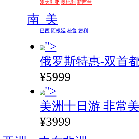
澳大利亚
奥地利
新西兰
南 美
巴西
阿根廷
秘鲁
智利
">
俄罗斯特惠-双首
¥5999
">
美洲十日游 非常美
¥3999