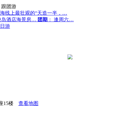
跟团游
海线上最壮观的“天造一半，…
陵岛酒店海景房…
团期
： 逢周六…
日游
座15楼
查看地图