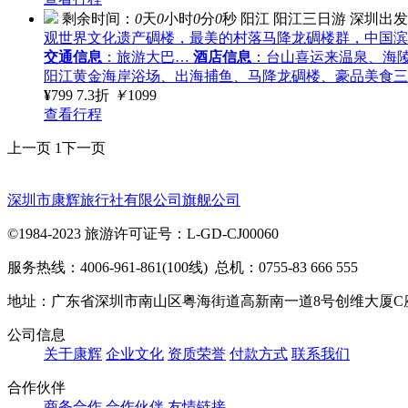
剩余时间：
0
天
0
小时
0
分
0
秒
阳江
阳江三日游
深圳出发
观世界文化遗产碉楼，最美的村落马降龙碉楼群，中国滨
交通信息
：旅游大巴…
酒店信息
：台山喜运来温泉、海
阳江黄金海岸浴场、出海捕鱼、马降龙碉楼、豪品美食三
¥
799
7.3折
￥
1099
查看行程
上一页
1
下一页
深圳市康辉旅行社有限公司旗舰公司
©1984-2023 旅游许可证号：L-GD-CJ00060
服务热线：4006-961-861(100线) 总机：0755-83 666 555
地址：广东省深圳市南山区粤海街道高新南一道8号创维大厦C
公司信息
关于康辉
企业文化
资质荣誉
付款方式
联系我们
合作伙伴
商务合作
合作伙伴
友情链接