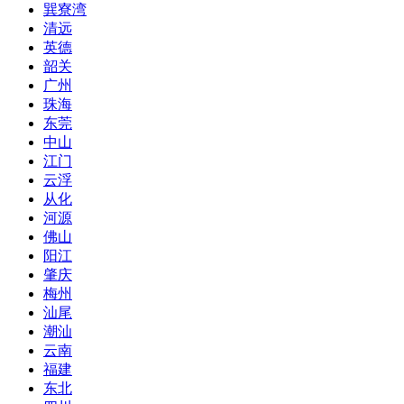
巽寮湾
清远
英德
韶关
广州
珠海
东莞
中山
江门
云浮
从化
河源
佛山
阳江
肇庆
梅州
汕尾
潮汕
云南
福建
东北