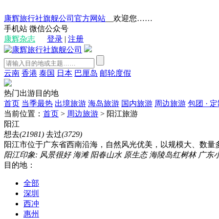
康辉旅行社旗舰公司官方网站
__欢迎您……
手机站
微信公众号
康辉杂志
登录
|
注册
云南
香港
泰国
日本
巴厘岛
邮轮度假
热门出游目的地
首页
当季最热
出境旅游
海岛旅游
国内旅游
周边旅游
包团 · 
当前位置：
首页
>
周边旅游
>
阳江旅游
阳江
想去
(21981)
去过
(3729)
阳江市位于广东省西南沿海，自然风光优美，以规模大、数量多
阳江印象:
风景很好
海滩
阳春山水
原生态
海陵岛红树林
广东
目的地：
全部
深圳
西冲
惠州