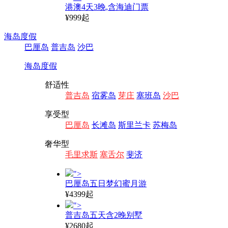
港澳4天3晚,含海迪门票
¥999起
海岛度假
巴厘岛
普吉岛
沙巴
海岛度假
舒适性
普吉岛
宿雾岛
芽庄
塞班岛
沙巴
享受型
巴厘岛
长滩岛
斯里兰卡
苏梅岛
奢华型
毛里求斯
塞舌尔
斐济
">
巴厘岛五日梦幻蜜月游
¥4399起
">
普吉岛五天含2晚别墅
¥2680起