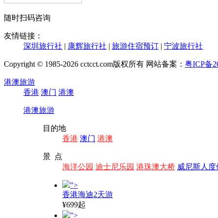
随时扫码咨询
友情链接：
深圳旅行社
|
康辉旅行社
|
旅游住宿预订
|
宁波旅行社
Copyright © 1985-2026 cctcct.com版权所有 网站备案：
粤ICP备20
港澳旅游
香港
澳门
港澳
港澳旅游
目的地
香港
澳门
港澳
景 点
海洋公园
迪士尼乐园
港珠澳大桥
威尼斯人度
">
香港海迪2天游
¥699起
">