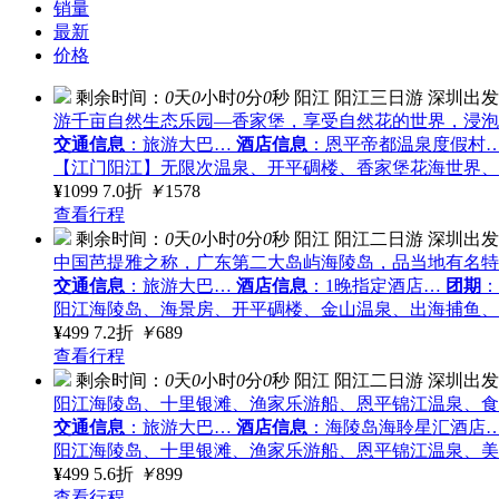
销量
最新
价格
剩余时间：
0
天
0
小时
0
分
0
秒
阳江
阳江三日游
深圳出发
游千亩自然生态乐园—香家堡，享受自然花的世界，浸泡
交通信息
：旅游大巴…
酒店信息
：恩平帝都温泉度假村
【江门阳江】无限次温泉、开平碉楼、香家堡花海世界、
¥
1099
7.0折
￥
1578
查看行程
剩余时间：
0
天
0
小时
0
分
0
秒
阳江
阳江二日游
深圳出发
中国芭提雅之称，广东第二大岛屿海陵岛，品当地有名特
交通信息
：旅游大巴…
酒店信息
：1晚指定酒店…
团期
：
阳江海陵岛、海景房、开平碉楼、金山温泉、出海捕鱼、
¥
499
7.2折
￥
689
查看行程
剩余时间：
0
天
0
小时
0
分
0
秒
阳江
阳江二日游
深圳出发
阳江海陵岛、十里银滩、渔家乐游船、恩平锦江温泉、食
交通信息
：旅游大巴…
酒店信息
：海陵岛海聆星汇酒店
阳江海陵岛、十里银滩、渔家乐游船、恩平锦江温泉、美
¥
499
5.6折
￥
899
查看行程