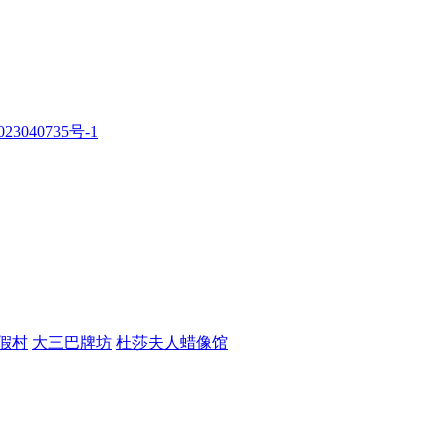
23040735号-1
假村
大三巴牌坊
杜莎夫人蜡像馆