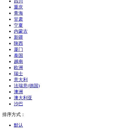
四川
重庆
青海
甘肃
宁夏
内蒙古
新疆
陕西
厦门
泰国
越南
欧洲
瑞士
意大利
法瑞意(德国)
澳洲
澳大利亚
沙巴
排序方式：
默认