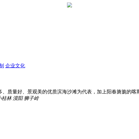
定制
企业文化
、质量好、景观美的优质滨海沙滩为代表，加上阳春旖旎的喀斯特
小桂林
漠阳
狮子岭