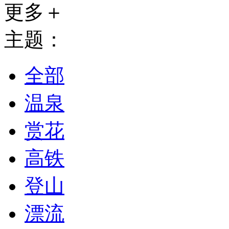
更多＋
主题：
全部
温泉
赏花
高铁
登山
漂流