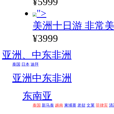
¥5999
">
美洲十日游 非常美
¥3999
亚洲、
中东非洲
泰国
日本
迪拜
亚洲
中东非洲
东南亚
泰国
新马泰
越南
柬埔寨
老挝
文莱
菲律宾
清