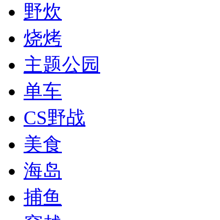
野炊
烧烤
主题公园
单车
CS野战
美食
海岛
捕鱼