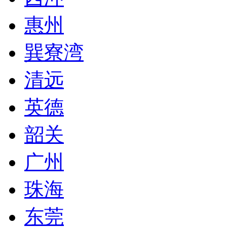
惠州
巽寮湾
清远
英德
韶关
广州
珠海
东莞