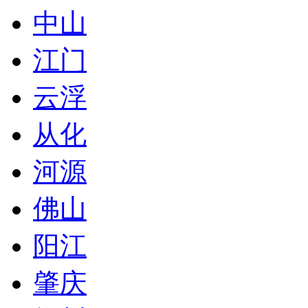
中山
江门
云浮
从化
河源
佛山
阳江
肇庆