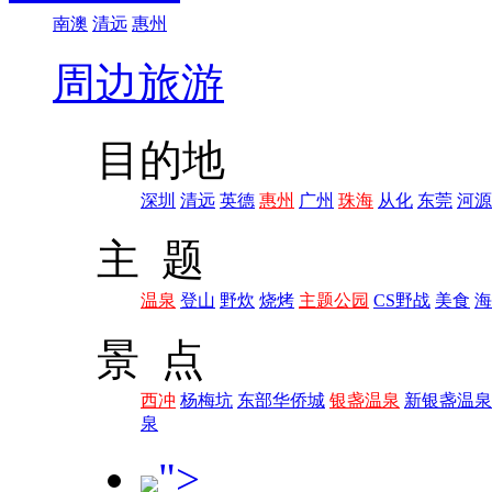
南澳
清远
惠州
周边旅游
目的地
深圳
清远
英德
惠州
广州
珠海
从化
东莞
河源
主 题
温泉
登山
野炊
烧烤
主题公园
CS野战
美食
海
景 点
西冲
杨梅坑
东部华侨城
银盏温泉
新银盏温泉
泉
">