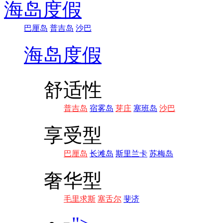
海岛度假
巴厘岛
普吉岛
沙巴
海岛度假
舒适性
普吉岛
宿雾岛
芽庄
塞班岛
沙巴
享受型
巴厘岛
长滩岛
斯里兰卡
苏梅岛
奢华型
毛里求斯
塞舌尔
斐济