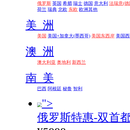
俄罗斯
英国
希腊
瑞士
德国
意大利
法瑞意(德
荷兰
瑞典
北欧
东欧
欧洲其他
美 洲
美国
美国+加拿大(墨西哥)
美国东西岸
美国西
澳 洲
澳大利亚
奥地利
新西兰
南 美
巴西
阿根廷
秘鲁
智利
">
俄罗斯特惠-双首