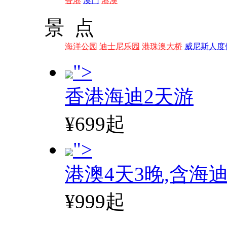
香港
澳门
港澳
景 点
海洋公园
迪士尼乐园
港珠澳大桥
威尼斯人度
">
香港海迪2天游
¥699起
">
港澳4天3晚,含海
¥999起