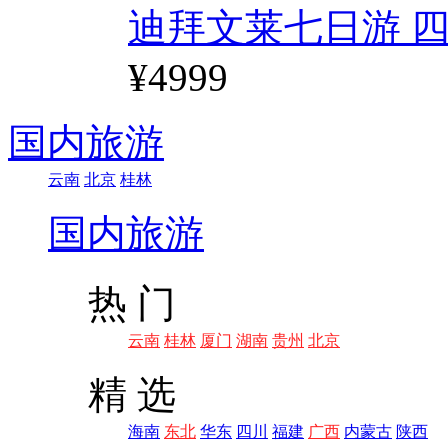
迪拜文莱七日游 四
¥4999
国内旅游
云南
北京
桂林
国内旅游
热 门
云南
桂林
厦门
湖南
贵州
北京
精 选
海南
东北
华东
四川
福建
广西
内蒙古
陕西