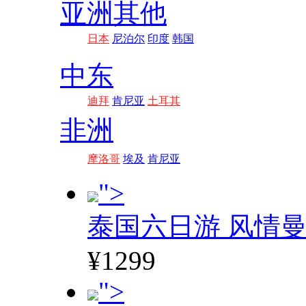
亚洲其他
日本
尼泊尔
印度
韩国
中东
迪拜
肯尼亚
土耳其
非洲
摩洛哥
埃及
肯尼亚
">
泰国六日游 风情
¥1299
">