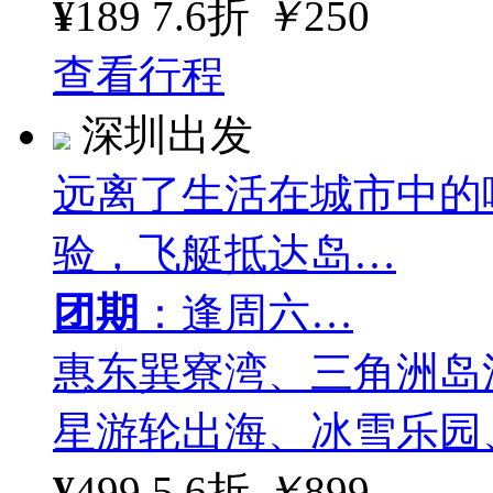
¥
189
7.6折
￥
250
查看行程
深圳出发
远离了生活在城市中的
验，飞艇抵达岛…
团期
：逢周六…
惠东巽寮湾、三角洲岛
星游轮出海、冰雪乐园
¥
499
5.6折
￥
899