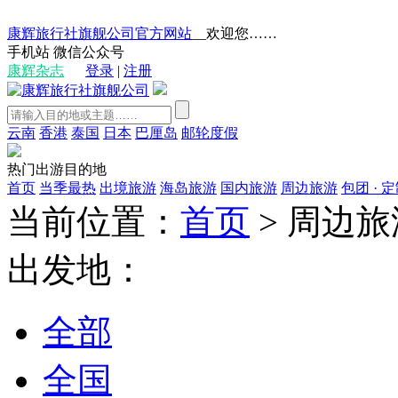
康辉旅行社旗舰公司官方网站
__欢迎您……
手机站
微信公众号
康辉杂志
登录
|
注册
云南
香港
泰国
日本
巴厘岛
邮轮度假
热门出游目的地
首页
当季最热
出境旅游
海岛旅游
国内旅游
周边旅游
包团 · 
当前位置：
首页
>
周边旅
出发地：
全部
全国