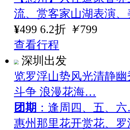
流、赏客家山湖表演、
¥
499
6.2折
￥
799
查看行程
深圳出发
览罗浮山势风光清静幽
斗争 浪漫花海…
团期
：逢周四、五、六
惠州那里花开赏花、罗