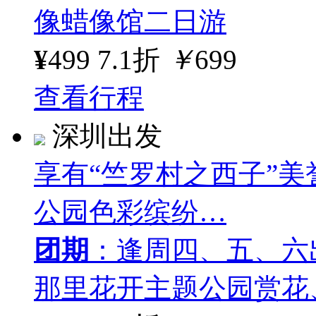
像蜡像馆二日游
¥
499
7.1折
￥
699
查看行程
深圳出发
享有“竺罗村之西子”
公园色彩缤纷…
团期
：逢周四、五、六
那里花开主题公园赏花