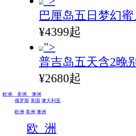
">
巴厘岛五日梦幻蜜
¥4399起
">
普吉岛五天含2晚
¥2680起
欧洲、
美洲、
澳洲
俄罗斯
美国
澳大利亚
欧洲
美洲
澳洲
欧 洲