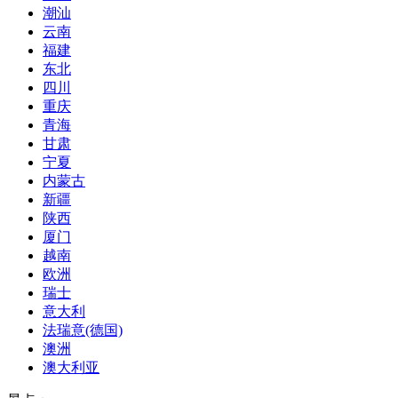
潮汕
云南
福建
东北
四川
重庆
青海
甘肃
宁夏
内蒙古
新疆
陕西
厦门
越南
欧洲
瑞士
意大利
法瑞意(德国)
澳洲
澳大利亚