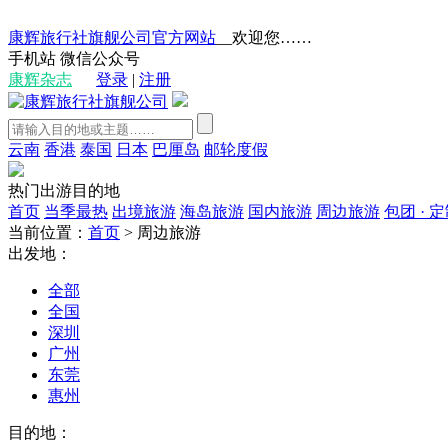
康辉旅行社旗舰公司官方网站
__欢迎您……
手机站
微信公众号
康辉杂志
登录
|
注册
云南
香港
泰国
日本
巴厘岛
邮轮度假
热门出游目的地
首页
当季最热
出境旅游
海岛旅游
国内旅游
周边旅游
包团 · 
当前位置：
首页
>
周边旅游
出发地：
全部
全国
深圳
广州
东莞
惠州
目的地：