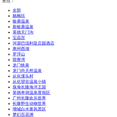
景点：
全部
杨梅坑
银盏温泉
新银盏温泉
英德天门沟
宝晶宫
河源巴伐利亚庄园酒店
惠州西湖
罗浮山
巽寮湾
龙门铁泉
龙门尚天然温泉
从化溪头村
从化望谷温泉小镇
珠海长隆海洋王国
英德奇洞温泉度假区
广州长隆欢乐世界
长隆野生动物世界
增城白水寨风景区
梦幻百花洲