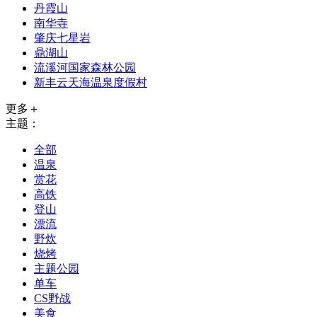
丹霞山
南华寺
肇庆七星岩
鼎湖山
流溪河国家森林公园
新丰云天海温泉度假村
更多＋
主题：
全部
温泉
赏花
高铁
登山
漂流
野炊
烧烤
主题公园
单车
CS野战
美食