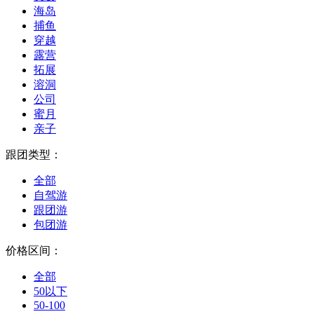
海岛
捕鱼
穿越
露营
拓展
溶洞
公司
蜜月
亲子
跟团类型：
全部
自驾游
跟团游
包团游
价格区间：
全部
50以下
50-100