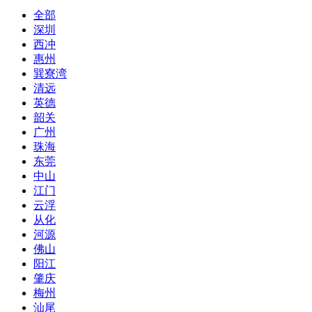
全部
深圳
西冲
惠州
巽寮湾
清远
英德
韶关
广州
珠海
东莞
中山
江门
云浮
从化
河源
佛山
阳江
肇庆
梅州
汕尾