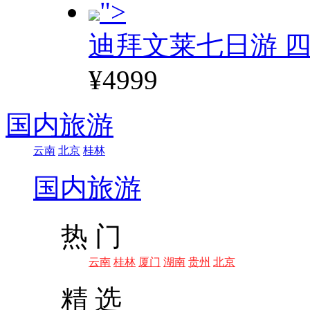
">
迪拜文莱七日游 四
¥4999
国内旅游
云南
北京
桂林
国内旅游
热 门
云南
桂林
厦门
湖南
贵州
北京
精 选