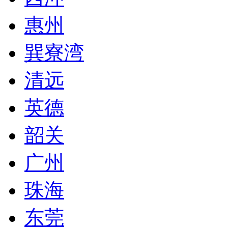
惠州
巽寮湾
清远
英德
韶关
广州
珠海
东莞