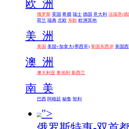
欧 洲
俄罗斯
英国
希腊
瑞士
德国
意大利
法瑞意(德
荷兰
瑞典
北欧
东欧
欧洲其他
美 洲
美国
美国+加拿大(墨西哥)
美国东西岸
美国西
澳 洲
澳大利亚
奥地利
新西兰
南 美
巴西
阿根廷
秘鲁
智利
">
俄罗斯特惠-双首