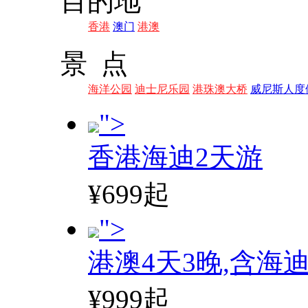
目的地
香港
澳门
港澳
景 点
海洋公园
迪士尼乐园
港珠澳大桥
威尼斯人度
">
香港海迪2天游
¥699起
">
港澳4天3晚,含海
¥999起