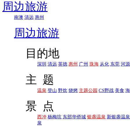
周边旅游
南澳
清远
惠州
周边旅游
目的地
深圳
清远
英德
惠州
广州
珠海
从化
东莞
河源
主 题
温泉
登山
野炊
烧烤
主题公园
CS野战
美食
海
景 点
西冲
杨梅坑
东部华侨城
银盏温泉
新银盏温泉
泉