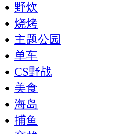
野炊
烧烤
主题公园
单车
CS野战
美食
海岛
捕鱼