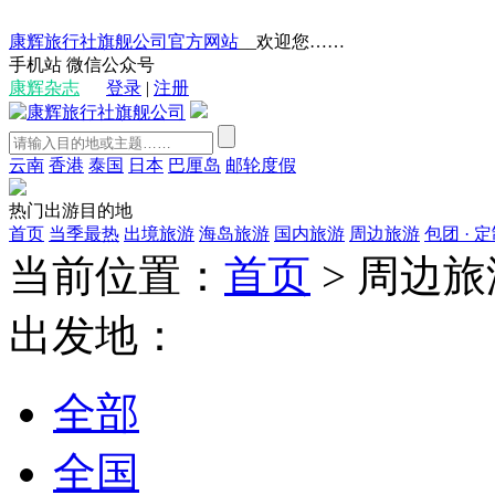
康辉旅行社旗舰公司官方网站
__欢迎您……
手机站
微信公众号
康辉杂志
登录
|
注册
云南
香港
泰国
日本
巴厘岛
邮轮度假
热门出游目的地
首页
当季最热
出境旅游
海岛旅游
国内旅游
周边旅游
包团 · 
当前位置：
首页
>
周边旅
出发地：
全部
全国