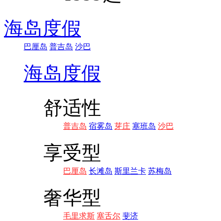
海岛度假
巴厘岛
普吉岛
沙巴
海岛度假
舒适性
普吉岛
宿雾岛
芽庄
塞班岛
沙巴
享受型
巴厘岛
长滩岛
斯里兰卡
苏梅岛
奢华型
毛里求斯
塞舌尔
斐济