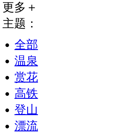
更多＋
主题：
全部
温泉
赏花
高铁
登山
漂流