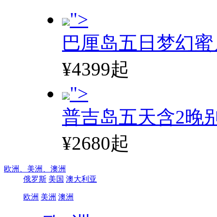
">
巴厘岛五日梦幻蜜
¥4399起
">
普吉岛五天含2晚
¥2680起
欧洲、
美洲、
澳洲
俄罗斯
美国
澳大利亚
欧洲
美洲
澳洲