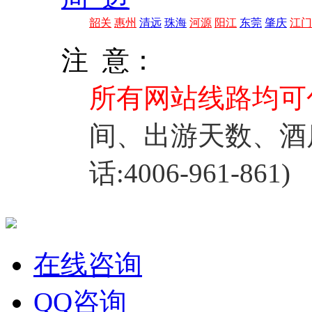
韶关
惠州
清远
珠海
河源
阳江
东莞
肇庆
江门
注 意：
所有网站线路均可
间、出游天数、酒
话:4006-961-861)
在线咨询
QQ咨询