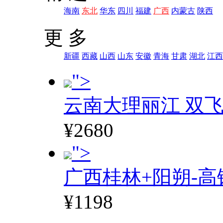
海南
东北
华东
四川
福建
广西
内蒙古
陕西
更 多
新疆
西藏
山西
山东
安徽
青海
甘肃
湖北
江西
">
云南大理丽江 双飞
¥2680
">
广西桂林+阳朔-高
¥1198