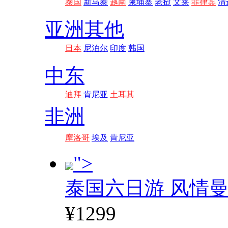
泰国
新马泰
越南
柬埔寨
老挝
文莱
菲律宾
清
亚洲其他
日本
尼泊尔
印度
韩国
中东
迪拜
肯尼亚
土耳其
非洲
摩洛哥
埃及
肯尼亚
">
泰国六日游 风情
¥1299