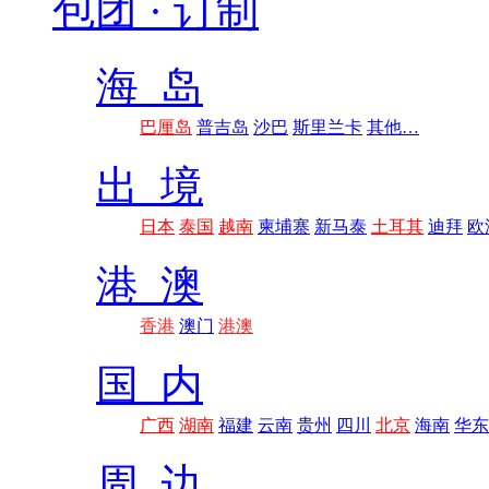
包团 · 订制
海 岛
巴厘岛
普吉岛
沙巴
斯里兰卡
其他…
出 境
日本
泰国
越南
柬埔寨
新马泰
土耳其
迪拜
欧
港 澳
香港
澳门
港澳
国 内
广西
湖南
福建
云南
贵州
四川
北京
海南
华东
周 边