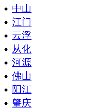
中山
江门
云浮
从化
河源
佛山
阳江
肇庆