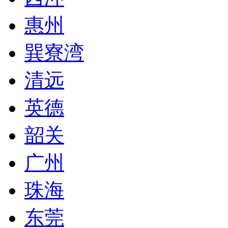
惠州
巽寮湾
清远
英德
韶关
广州
珠海
东莞