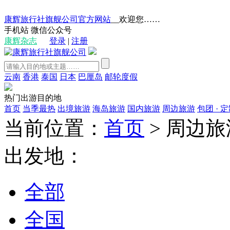
康辉旅行社旗舰公司官方网站
__欢迎您……
手机站
微信公众号
康辉杂志
登录
|
注册
云南
香港
泰国
日本
巴厘岛
邮轮度假
热门出游目的地
首页
当季最热
出境旅游
海岛旅游
国内旅游
周边旅游
包团 · 
当前位置：
首页
>
周边旅
出发地：
全部
全国