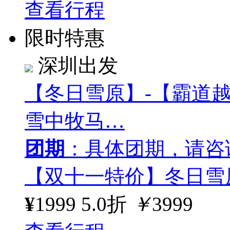
查看行程
限时特惠
深圳出发
【冬日雪原】-【霸道
雪中牧马…
团期
：具体团期，请咨
【双十一特价】冬日雪原
¥
1999
5.0折
￥
3999