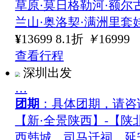
草原·莫日格勒河·额尔
兰山·奥洛契·满洲里套
¥
13699
8.1折
￥
16999
查看行程
深圳出发
…
团期
：具体团期，请咨
【新·全景陕西】-【陕
西韩城、司马迁祠、延