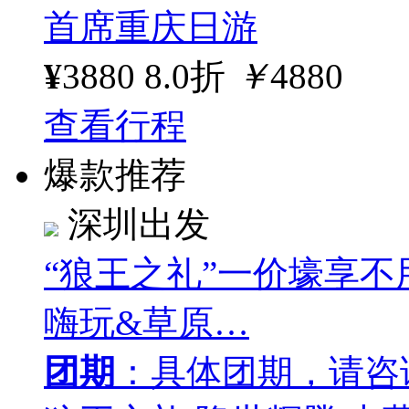
首席重庆日游
¥
3880
8.0折
￥
4880
查看行程
爆款推荐
深圳出发
“狼王之礼”一价壕享
嗨玩&草原…
团期
：具体团期，请咨