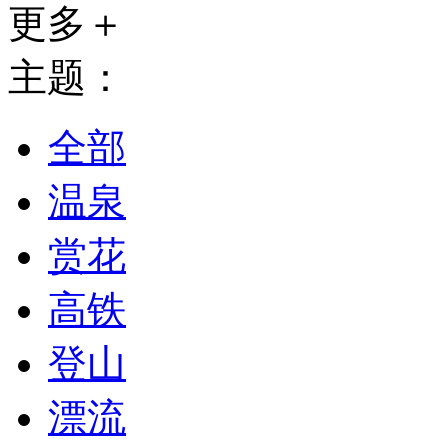
更多＋
主题：
全部
温泉
赏花
高铁
登山
漂流