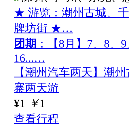
★ 游览：潮州古城、
牌坊街 ★…
团期
：【8月】7、8、9、
16...…
【潮州汽车两天】潮州
寨两天游
¥
1
￥
1
查看行程