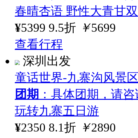
春晴杏语 野性大青甘双飞
¥
5399
9.5折
￥
5699
查看行程
深圳出发
童话世界-九寨沟风景
团期
：具体团期，请咨
玩转九寨五日游
¥
2350
8.1折
￥
2890