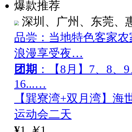
爆款推荐
深圳、广州、东莞、
品尝：当地特色客家农
浪漫享受夜…
团期
：【8月】7、8、9、
16...…
【巽寮湾+双月湾】海
运动会二天
¥
1
￥
1