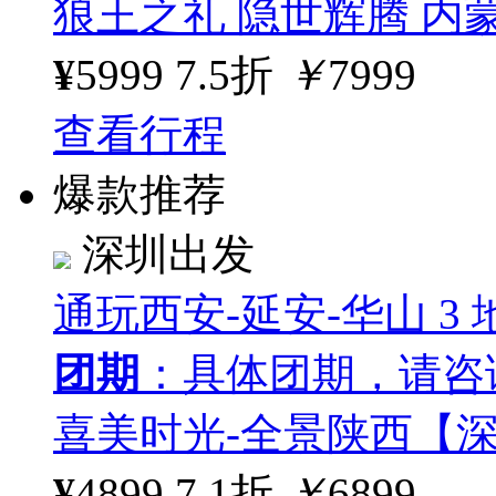
狼王之礼 隐世辉腾 内
¥
5999
7.5折
￥
7999
查看行程
爆款推荐
深圳出发
通玩西安-延安-华山 3 地
团期
：具体团期，请咨
喜美时光-全景陕西【深
¥
4899
7.1折
￥
6899