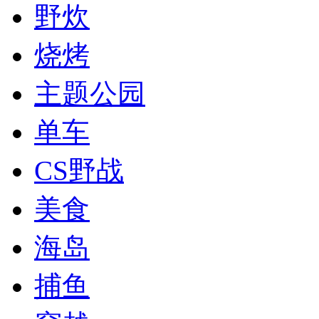
野炊
烧烤
主题公园
单车
CS野战
美食
海岛
捕鱼