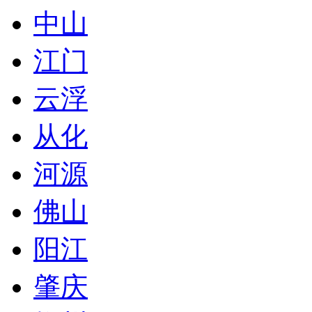
中山
江门
云浮
从化
河源
佛山
阳江
肇庆