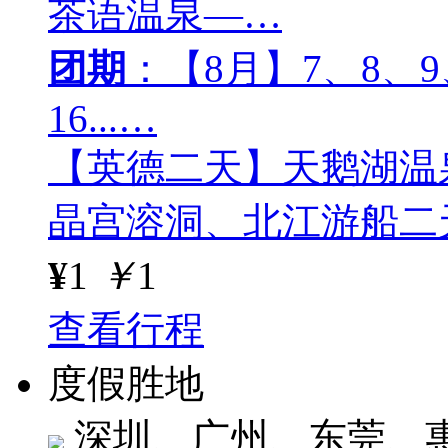
茶语温泉—…
团期
：【8月】7、8、9、
16...…
【英德二天】天鹅湖温
晶宫溶洞、北江游船二
¥
1
￥
1
查看行程
度假胜地
深圳、广州、东莞、