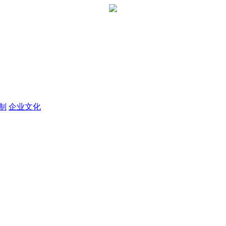
定制
企业文化