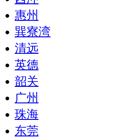
惠州
巽寮湾
清远
英德
韶关
广州
珠海
东莞