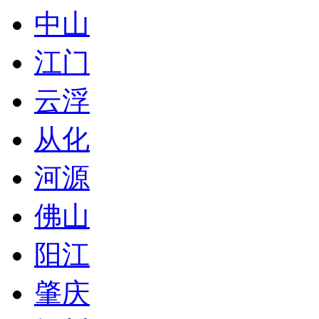
中山
江门
云浮
从化
河源
佛山
阳江
肇庆