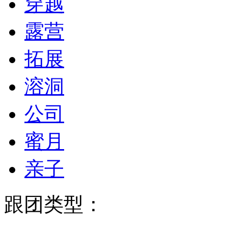
穿越
露营
拓展
溶洞
公司
蜜月
亲子
跟团类型：