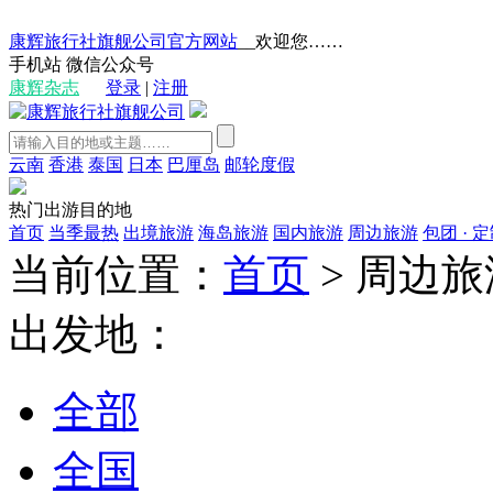
康辉旅行社旗舰公司官方网站
__欢迎您……
手机站
微信公众号
康辉杂志
登录
|
注册
云南
香港
泰国
日本
巴厘岛
邮轮度假
热门出游目的地
首页
当季最热
出境旅游
海岛旅游
国内旅游
周边旅游
包团 · 
当前位置：
首页
>
周边旅
出发地：
全部
全国