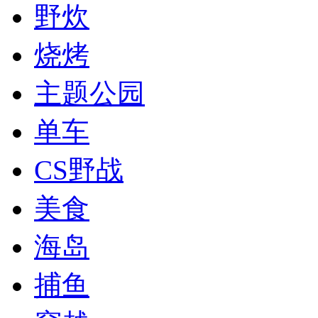
野炊
烧烤
主题公园
单车
CS野战
美食
海岛
捕鱼