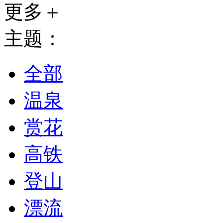
更多＋
主题：
全部
温泉
赏花
高铁
登山
漂流