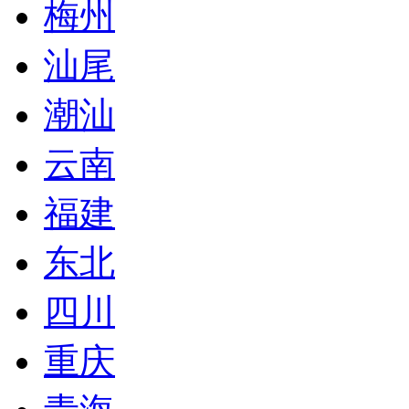
梅州
汕尾
潮汕
云南
福建
东北
四川
重庆