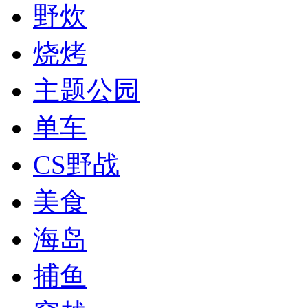
野炊
烧烤
主题公园
单车
CS野战
美食
海岛
捕鱼