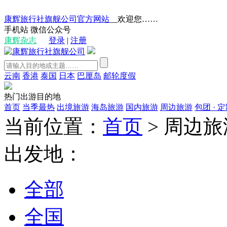
康辉旅行社旗舰公司官方网站
__欢迎您……
手机站
微信公众号
康辉杂志
登录
|
注册
云南
香港
泰国
日本
巴厘岛
邮轮度假
热门出游目的地
首页
当季最热
出境旅游
海岛旅游
国内旅游
周边旅游
包团 · 
当前位置：
首页
>
周边旅
出发地：
全部
全国