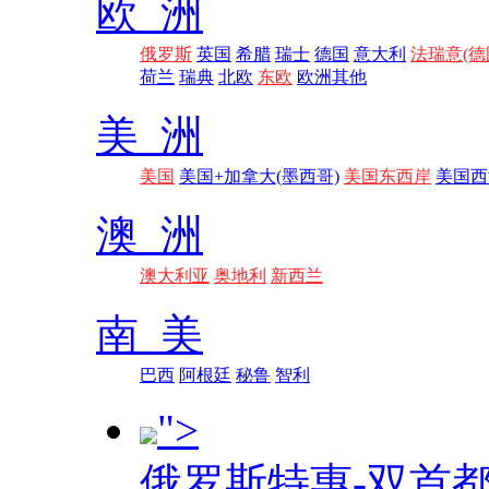
欧 洲
俄罗斯
英国
希腊
瑞士
德国
意大利
法瑞意(德
荷兰
瑞典
北欧
东欧
欧洲其他
美 洲
美国
美国+加拿大(墨西哥)
美国东西岸
美国西
澳 洲
澳大利亚
奥地利
新西兰
南 美
巴西
阿根廷
秘鲁
智利
">
俄罗斯特惠-双首