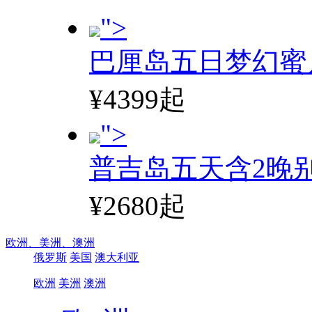
">
巴厘岛五日梦幻蜜
¥4399起
">
普吉岛五天含2晚
¥2680起
欧洲、
美洲、
澳洲
俄罗斯
美国
澳大利亚
欧洲
美洲
澳洲