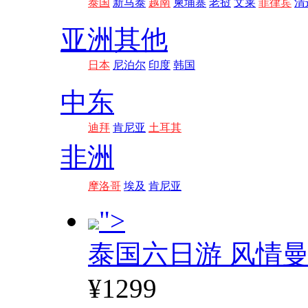
泰国
新马泰
越南
柬埔寨
老挝
文莱
菲律宾
清
亚洲其他
日本
尼泊尔
印度
韩国
中东
迪拜
肯尼亚
土耳其
非洲
摩洛哥
埃及
肯尼亚
">
泰国六日游 风情
¥1299