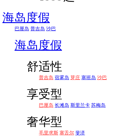
海岛度假
巴厘岛
普吉岛
沙巴
海岛度假
舒适性
普吉岛
宿雾岛
芽庄
塞班岛
沙巴
享受型
巴厘岛
长滩岛
斯里兰卡
苏梅岛
奢华型
毛里求斯
塞舌尔
斐济