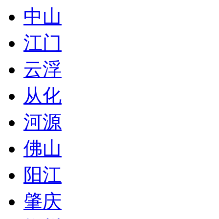
中山
江门
云浮
从化
河源
佛山
阳江
肇庆