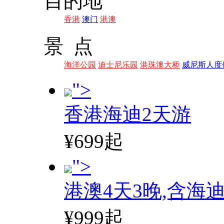
目的地
香港
澳门
港澳
景 点
海洋公园
迪士尼乐园
港珠澳大桥
威尼斯人度
">
香港海迪2天游
¥699起
">
港澳4天3晚,含海
¥999起