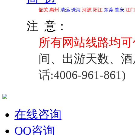
韶关
惠州
清远
珠海
河源
阳江
东莞
肇庆
江门
注 意：
所有网站线路均可
间、出游天数、酒
话:4006-961-861)
在线咨询
QQ咨询