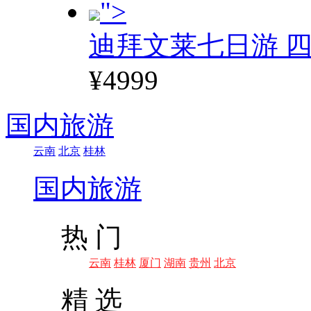
">
迪拜文莱七日游 四
¥4999
国内旅游
云南
北京
桂林
国内旅游
热 门
云南
桂林
厦门
湖南
贵州
北京
精 选