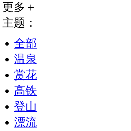
更多＋
主题：
全部
温泉
赏花
高铁
登山
漂流