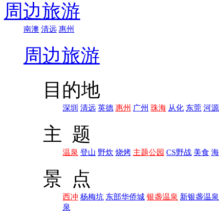
周边旅游
南澳
清远
惠州
周边旅游
目的地
深圳
清远
英德
惠州
广州
珠海
从化
东莞
河源
主 题
温泉
登山
野炊
烧烤
主题公园
CS野战
美食
海
景 点
西冲
杨梅坑
东部华侨城
银盏温泉
新银盏温泉
泉