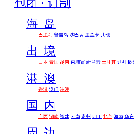
包团 · 订制
海 岛
巴厘岛
普吉岛
沙巴
斯里兰卡
其他…
出 境
日本
泰国
越南
柬埔寨
新马泰
土耳其
迪拜
欧
港 澳
香港
澳门
港澳
国 内
广西
湖南
福建
云南
贵州
四川
北京
海南
华东
周 边