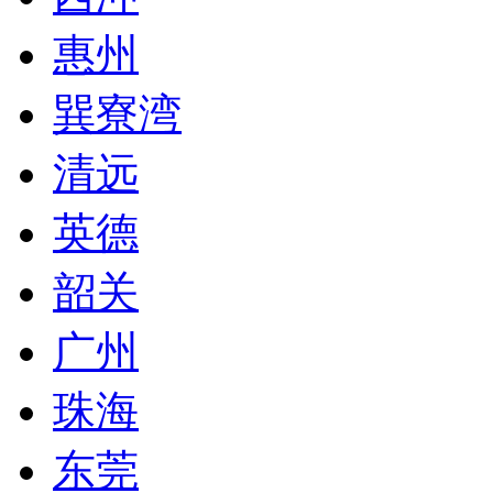
惠州
巽寮湾
清远
英德
韶关
广州
珠海
东莞