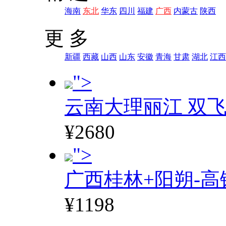
海南
东北
华东
四川
福建
广西
内蒙古
陕西
更 多
新疆
西藏
山西
山东
安徽
青海
甘肃
湖北
江西
">
云南大理丽江 双飞
¥2680
">
广西桂林+阳朔-高
¥1198