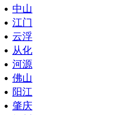
中山
江门
云浮
从化
河源
佛山
阳江
肇庆