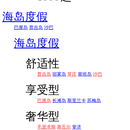
海岛度假
巴厘岛
普吉岛
沙巴
海岛度假
舒适性
普吉岛
宿雾岛
芽庄
塞班岛
沙巴
享受型
巴厘岛
长滩岛
斯里兰卡
苏梅岛
奢华型
毛里求斯
塞舌尔
斐济