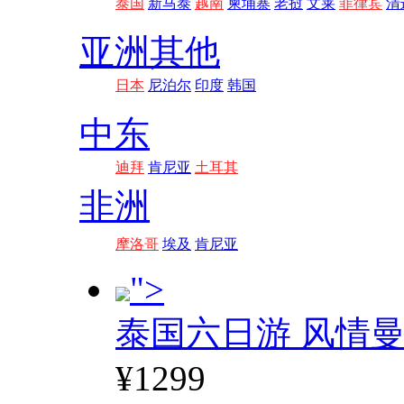
泰国
新马泰
越南
柬埔寨
老挝
文莱
菲律宾
清
亚洲其他
日本
尼泊尔
印度
韩国
中东
迪拜
肯尼亚
土耳其
非洲
摩洛哥
埃及
肯尼亚
">
泰国六日游 风情
¥1299