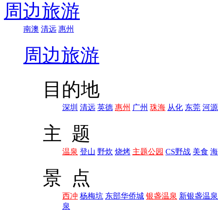
周边旅游
南澳
清远
惠州
周边旅游
目的地
深圳
清远
英德
惠州
广州
珠海
从化
东莞
河源
主 题
温泉
登山
野炊
烧烤
主题公园
CS野战
美食
海
景 点
西冲
杨梅坑
东部华侨城
银盏温泉
新银盏温泉
泉