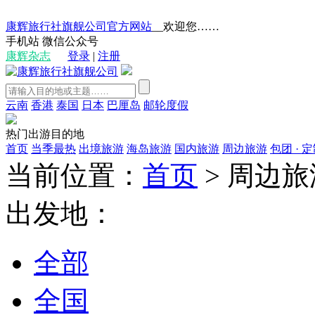
康辉旅行社旗舰公司官方网站
__欢迎您……
手机站
微信公众号
康辉杂志
登录
|
注册
云南
香港
泰国
日本
巴厘岛
邮轮度假
热门出游目的地
首页
当季最热
出境旅游
海岛旅游
国内旅游
周边旅游
包团 · 
当前位置：
首页
>
周边旅
出发地：
全部
全国