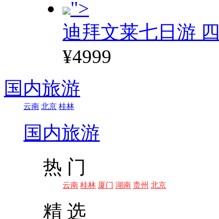
">
迪拜文莱七日游 四
¥4999
国内旅游
云南
北京
桂林
国内旅游
热 门
云南
桂林
厦门
湖南
贵州
北京
精 选