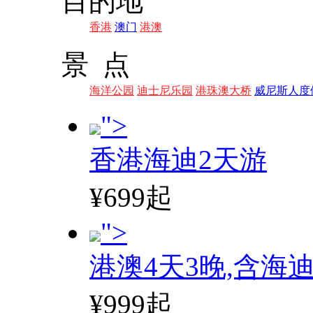
目的地
香港
澳门
港澳
景 点
海洋公园
迪士尼乐园
港珠澳大桥
威尼斯人度
">
香港海迪2天游
¥699起
">
港澳4天3晚,含海
¥999起