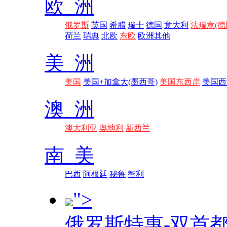
欧 洲
俄罗斯
英国
希腊
瑞士
德国
意大利
法瑞意(德
荷兰
瑞典
北欧
东欧
欧洲其他
美 洲
美国
美国+加拿大(墨西哥)
美国东西岸
美国西
澳 洲
澳大利亚
奥地利
新西兰
南 美
巴西
阿根廷
秘鲁
智利
">
俄罗斯特惠-双首