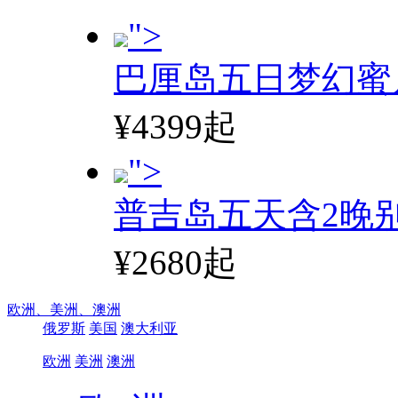
">
巴厘岛五日梦幻蜜
¥4399起
">
普吉岛五天含2晚
¥2680起
欧洲、
美洲、
澳洲
俄罗斯
美国
澳大利亚
欧洲
美洲
澳洲