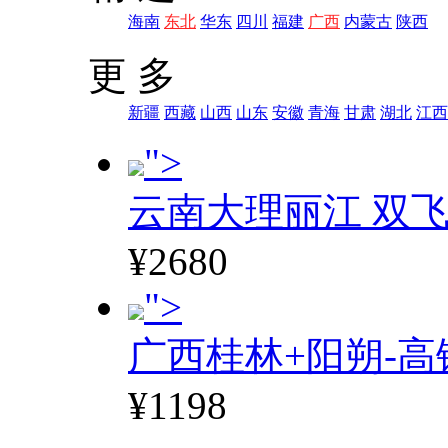
海南
东北
华东
四川
福建
广西
内蒙古
陕西
更 多
新疆
西藏
山西
山东
安徽
青海
甘肃
湖北
江西
">
云南大理丽江 双飞
¥2680
">
广西桂林+阳朔-高
¥1198