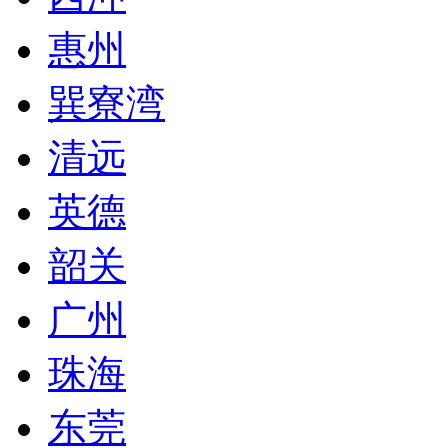
惠州
巽寮湾
清远
英德
韶关
广州
珠海
东莞