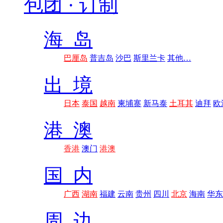
包团 · 订制
海 岛
巴厘岛
普吉岛
沙巴
斯里兰卡
其他…
出 境
日本
泰国
越南
柬埔寨
新马泰
土耳其
迪拜
欧
港 澳
香港
澳门
港澳
国 内
广西
湖南
福建
云南
贵州
四川
北京
海南
华东
周 边