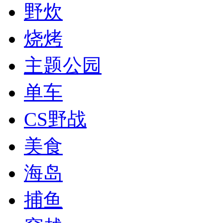
野炊
烧烤
主题公园
单车
CS野战
美食
海岛
捕鱼