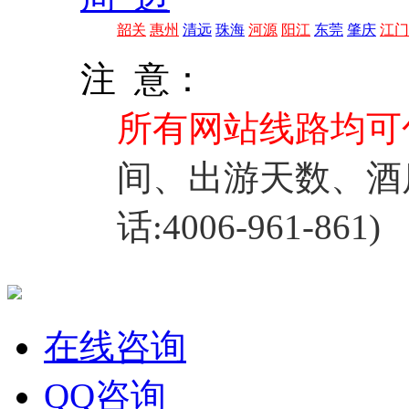
韶关
惠州
清远
珠海
河源
阳江
东莞
肇庆
江门
注 意：
所有网站线路均可
间、出游天数、酒
话:4006-961-861)
在线咨询
QQ咨询