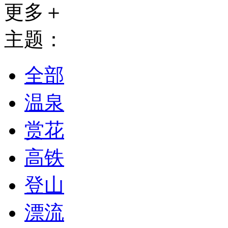
更多＋
主题：
全部
温泉
赏花
高铁
登山
漂流