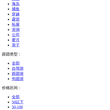
海岛
捕鱼
穿越
露营
拓展
溶洞
公司
蜜月
亲子
跟团类型：
全部
自驾游
跟团游
包团游
价格区间：
全部
50以下
50-100