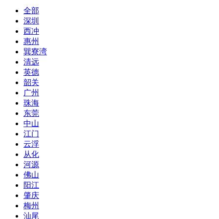
全部
深圳
西冲
惠州
巽寮湾
清远
英德
韶关
广州
珠海
东莞
中山
江门
云浮
从化
河源
佛山
阳江
肇庆
梅州
汕尾