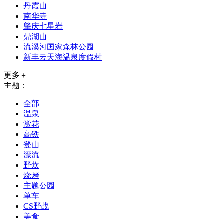
丹霞山
南华寺
肇庆七星岩
鼎湖山
流溪河国家森林公园
新丰云天海温泉度假村
更多＋
主题：
全部
温泉
赏花
高铁
登山
漂流
野炊
烧烤
主题公园
单车
CS野战
美食