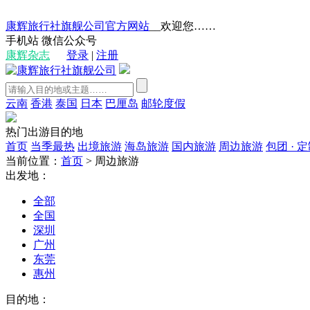
康辉旅行社旗舰公司官方网站
__欢迎您……
手机站
微信公众号
康辉杂志
登录
|
注册
云南
香港
泰国
日本
巴厘岛
邮轮度假
热门出游目的地
首页
当季最热
出境旅游
海岛旅游
国内旅游
周边旅游
包团 · 
当前位置：
首页
>
周边旅游
出发地：
全部
全国
深圳
广州
东莞
惠州
目的地：