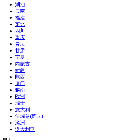
潮汕
云南
福建
东北
四川
重庆
青海
甘肃
宁夏
内蒙古
新疆
陕西
厦门
越南
欧洲
瑞士
意大利
法瑞意(德国)
澳洲
澳大利亚