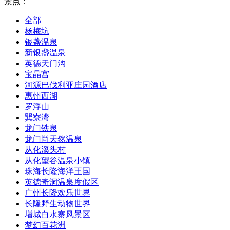
景点：
全部
杨梅坑
银盏温泉
新银盏温泉
英德天门沟
宝晶宫
河源巴伐利亚庄园酒店
惠州西湖
罗浮山
巽寮湾
龙门铁泉
龙门尚天然温泉
从化溪头村
从化望谷温泉小镇
珠海长隆海洋王国
英德奇洞温泉度假区
广州长隆欢乐世界
长隆野生动物世界
增城白水寨风景区
梦幻百花洲