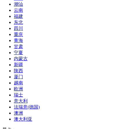
潮汕
云南
福建
东北
四川
重庆
青海
甘肃
宁夏
内蒙古
新疆
陕西
厦门
越南
欧洲
瑞士
意大利
法瑞意(德国)
澳洲
澳大利亚