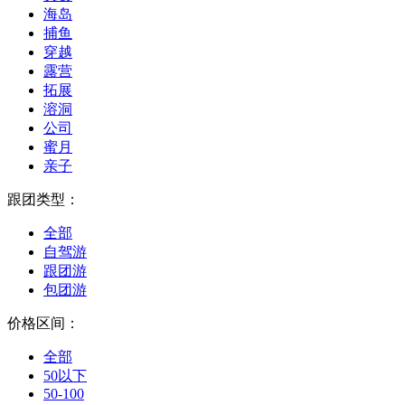
海岛
捕鱼
穿越
露营
拓展
溶洞
公司
蜜月
亲子
跟团类型：
全部
自驾游
跟团游
包团游
价格区间：
全部
50以下
50-100