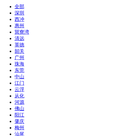
全部
深圳
西冲
惠州
巽寮湾
清远
英德
韶关
广州
珠海
东莞
中山
江门
云浮
从化
河源
佛山
阳江
肇庆
梅州
汕尾