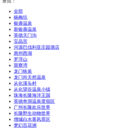
景点：
全部
杨梅坑
银盏温泉
新银盏温泉
英德天门沟
宝晶宫
河源巴伐利亚庄园酒店
惠州西湖
罗浮山
巽寮湾
龙门铁泉
龙门尚天然温泉
从化溪头村
从化望谷温泉小镇
珠海长隆海洋王国
英德奇洞温泉度假区
广州长隆欢乐世界
长隆野生动物世界
增城白水寨风景区
梦幻百花洲