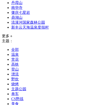
丹霞山
南华寺
肇庆七星岩
鼎湖山
流溪河国家森林公园
新丰云天海温泉度假村
更多＋
主题：
全部
温泉
赏花
高铁
登山
漂流
野炊
烧烤
主题公园
单车
CS野战
美食