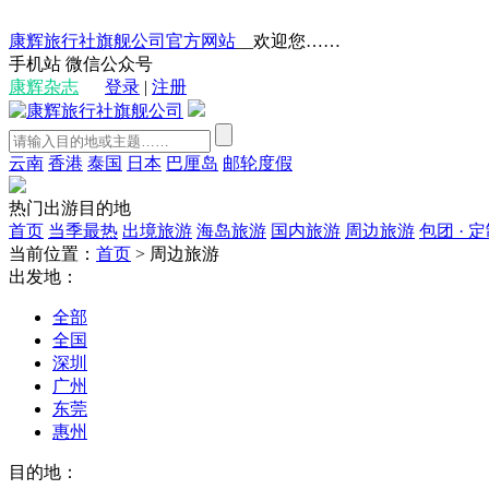
康辉旅行社旗舰公司官方网站
__欢迎您……
手机站
微信公众号
康辉杂志
登录
|
注册
云南
香港
泰国
日本
巴厘岛
邮轮度假
热门出游目的地
首页
当季最热
出境旅游
海岛旅游
国内旅游
周边旅游
包团 · 
当前位置：
首页
>
周边旅游
出发地：
全部
全国
深圳
广州
东莞
惠州
目的地：