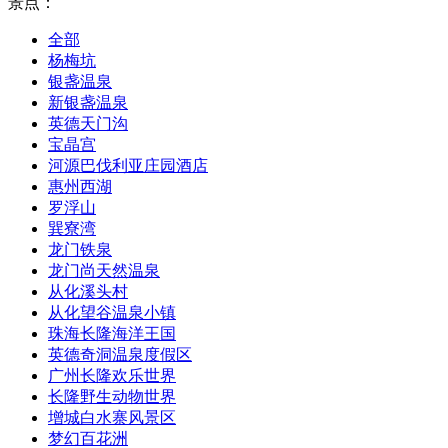
景点：
全部
杨梅坑
银盏温泉
新银盏温泉
英德天门沟
宝晶宫
河源巴伐利亚庄园酒店
惠州西湖
罗浮山
巽寮湾
龙门铁泉
龙门尚天然温泉
从化溪头村
从化望谷温泉小镇
珠海长隆海洋王国
英德奇洞温泉度假区
广州长隆欢乐世界
长隆野生动物世界
增城白水寨风景区
梦幻百花洲