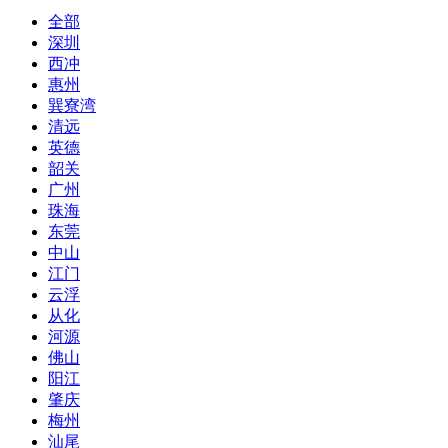
全部
深圳
西冲
惠州
巽寮湾
清远
英德
韶关
广州
珠海
东莞
中山
江门
云浮
从化
河源
佛山
阳江
肇庆
梅州
汕尾