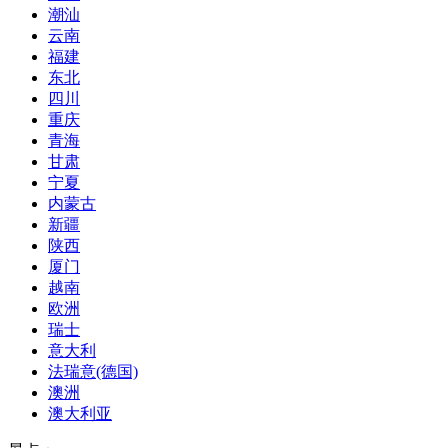
潮汕
云南
福建
东北
四川
重庆
青海
甘肃
宁夏
内蒙古
新疆
陕西
厦门
越南
欧洲
瑞士
意大利
法瑞意(德国)
澳洲
澳大利亚