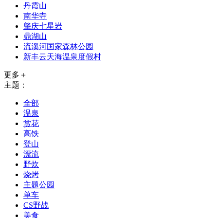
丹霞山
南华寺
肇庆七星岩
鼎湖山
流溪河国家森林公园
新丰云天海温泉度假村
更多＋
主题：
全部
温泉
赏花
高铁
登山
漂流
野炊
烧烤
主题公园
单车
CS野战
美食