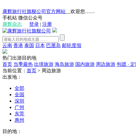
康辉旅行社旗舰公司官方网站
__欢迎您……
手机站
微信公众号
康辉杂志
登录
|
注册
云南
香港
泰国
日本
巴厘岛
邮轮度假
热门出游目的地
首页
当季最热
出境旅游
海岛旅游
国内旅游
周边旅游
包团 · 
当前位置：
首页
>
周边旅游
出发地：
全部
全国
深圳
广州
东莞
惠州
目的地：