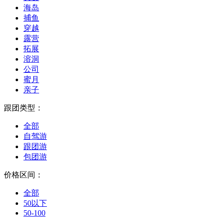
海岛
捕鱼
穿越
露营
拓展
溶洞
公司
蜜月
亲子
跟团类型：
全部
自驾游
跟团游
包团游
价格区间：
全部
50以下
50-100