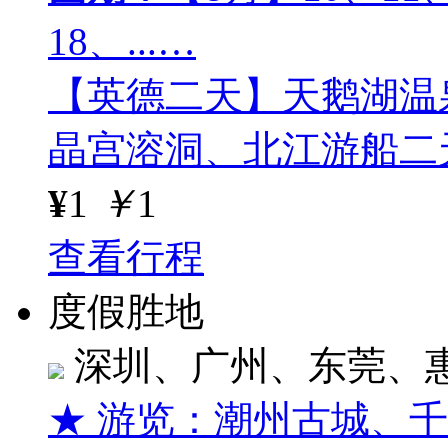
18、...…
【英德二天】天鹅湖温
晶宫溶洞、北江游船二
¥
1
￥
1
查看行程
度假胜地
深圳、广州、东莞、
★ 游览：潮州古城、