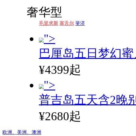
奢华型
毛里求斯
塞舌尔
斐济
">
巴厘岛五日梦幻蜜
¥4399起
">
普吉岛五天含2晚
¥2680起
欧洲、
美洲、
澳洲