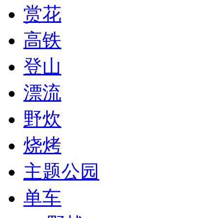
赏花
高铁
登山
漂流
野炊
烧烤
主题公园
单车