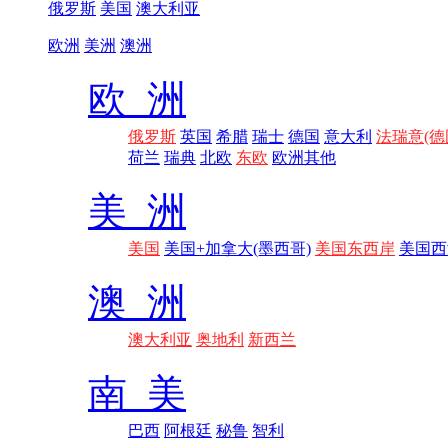
俄罗斯
美国
澳大利亚
欧洲
美洲
澳洲
欧 洲
俄罗斯
英国
希腊
瑞士
德国
意大利
法瑞意(德
荷兰
瑞典
北欧
东欧
欧洲其他
美 洲
美国
美国+加拿大(墨西哥)
美国东西岸
美国西
澳 洲
澳大利亚
奥地利
新西兰
南 美
巴西
阿根廷
秘鲁
智利