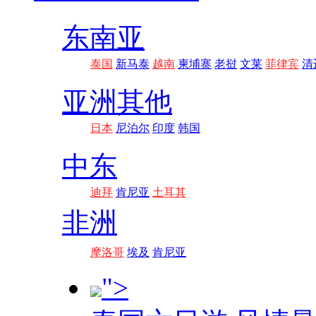
东南亚
泰国
新马泰
越南
柬埔寨
老挝
文莱
菲律宾
清
亚洲其他
日本
尼泊尔
印度
韩国
中东
迪拜
肯尼亚
土耳其
非洲
摩洛哥
埃及
肯尼亚
">