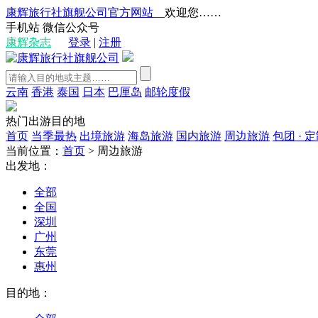
康辉旅行社旗舰公司官方网站
__欢迎您……
手机站
微信公众号
康辉杂志
登录
|
注册
云南
香港
泰国
日本
巴厘岛
邮轮度假
热门出游目的地
首页
当季最热
出境旅游
海岛旅游
国内旅游
周边旅游
包团 · 
当前位置：
首页
>
周边旅游
出发地：
全部
全国
深圳
广州
东莞
惠州
目的地：