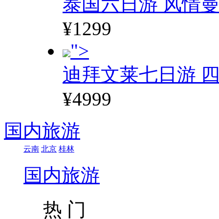
泰国六日游 风情
¥1299
">
迪拜文莱七日游 四
¥4999
国内旅游
云南
北京
桂林
国内旅游
热 门