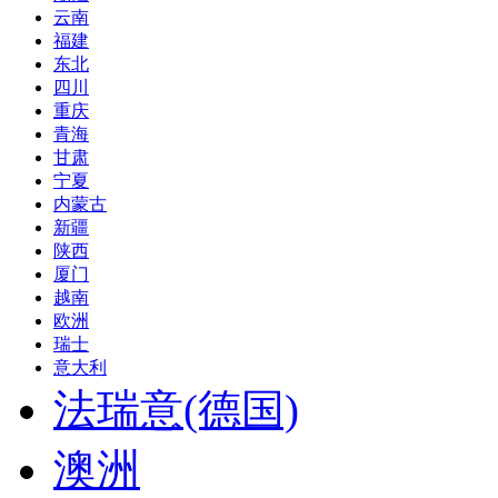
云南
福建
东北
四川
重庆
青海
甘肃
宁夏
内蒙古
新疆
陕西
厦门
越南
欧洲
瑞士
意大利
法瑞意(德国)
澳洲