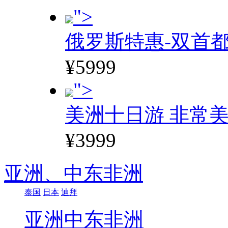
">
俄罗斯特惠-双首
¥5999
">
美洲十日游 非常美
¥3999
亚洲、
中东非洲
泰国
日本
迪拜
亚洲
中东非洲