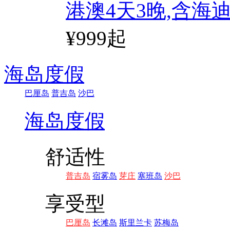
港澳4天3晚,含海
¥999起
海岛度假
巴厘岛
普吉岛
沙巴
海岛度假
舒适性
普吉岛
宿雾岛
芽庄
塞班岛
沙巴
享受型
巴厘岛
长滩岛
斯里兰卡
苏梅岛