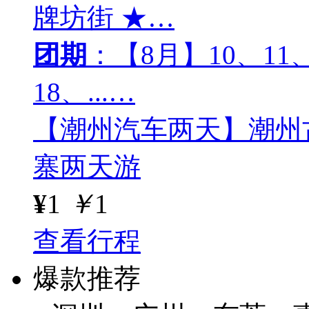
牌坊街 ★…
团期
：【8月】10、11、
18、...…
【潮州汽车两天】潮州
寨两天游
¥
1
￥
1
查看行程
爆款推荐