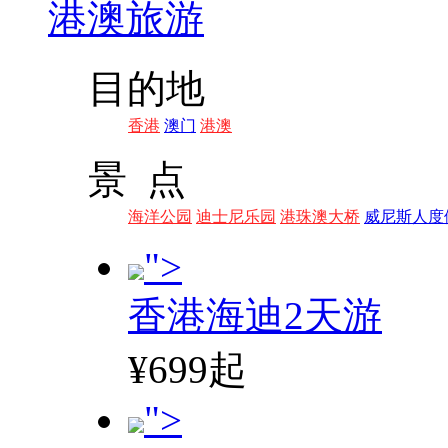
港澳旅游
目的地
香港
澳门
港澳
景 点
海洋公园
迪士尼乐园
港珠澳大桥
威尼斯人度
">
香港海迪2天游
¥699起
">