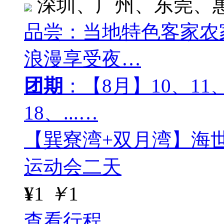
深圳、广州、东莞、
品尝：当地特色客家农
浪漫享受夜…
团期
：【8月】10、11、
18、...…
【巽寮湾+双月湾】海
运动会二天
¥
1
￥
1
查看行程