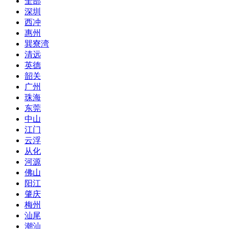
全部
深圳
西冲
惠州
巽寮湾
清远
英德
韶关
广州
珠海
东莞
中山
江门
云浮
从化
河源
佛山
阳江
肇庆
梅州
汕尾
潮汕