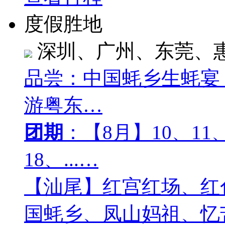
度假胜地
深圳、广州、东莞、
品尝：中国蚝乡生蚝宴
游粤东…
团期
：【8月】10、11、
18、...…
【汕尾】红宫红场、红
国蚝乡、凤山妈祖、忆