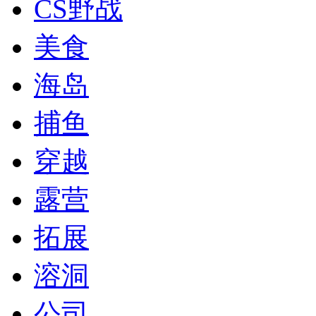
CS野战
美食
海岛
捕鱼
穿越
露营
拓展
溶洞
公司