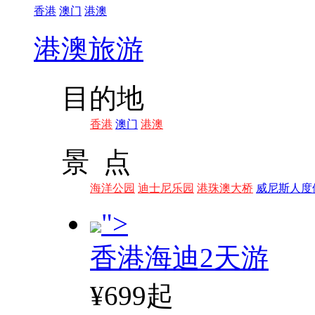
香港
澳门
港澳
港澳旅游
目的地
香港
澳门
港澳
景 点
海洋公园
迪士尼乐园
港珠澳大桥
威尼斯人度
">
香港海迪2天游
¥699起