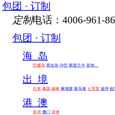
包团 · 订制
定制
电话：4006-961-86
包团 · 订制
海 岛
巴厘岛
普吉岛
沙巴
斯里兰卡
其他…
出 境
日本
泰国
越南
柬埔寨
新马泰
土耳其
迪拜
欧
港 澳
香港
澳门
港澳