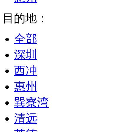
目的地：
全部
深圳
西冲
惠州
巽寮湾
清远