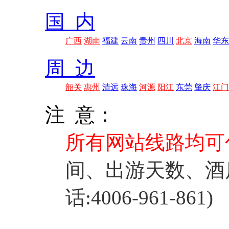
国 内
广西
湖南
福建
云南
贵州
四川
北京
海南
华东
周 边
韶关
惠州
清远
珠海
河源
阳江
东莞
肇庆
江门
注 意：
所有网站线路均可
间、出游天数、酒
话:4006-961-861)