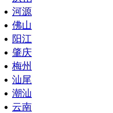
河源
佛山
阳江
肇庆
梅州
汕尾
潮汕
云南