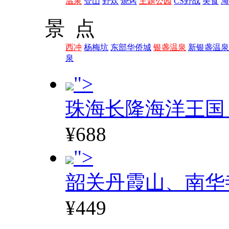
温泉
登山
野炊
烧烤
主题公园
CS野战
美食
海
景 点
西冲
杨梅坑
东部华侨城
银盏温泉
新银盏温泉
泉
">
珠海长隆海洋王国
¥688
">
韶关丹霞山、南华
¥449