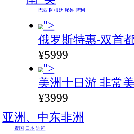
巴西
阿根廷
秘鲁
智利
">
俄罗斯特惠-双首
¥5999
">
美洲十日游 非常美
¥3999
亚洲、
中东非洲
泰国
日本
迪拜