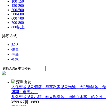
100-150
150-200
200-500
500-600
600-700
700-800
800以上
排序方式：
默认
销量
最新
价格
深圳出发
入住望谷温泉酒店，尊享私家温泉泡池，大型游泳池，免费w
团期
：逢周六…
从化望谷温泉小镇、独立温泉池、增城白水寨、鹤之洲、
¥
599
6.7折
￥
899