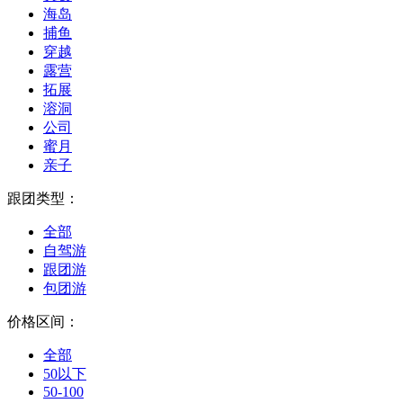
海岛
捕鱼
穿越
露营
拓展
溶洞
公司
蜜月
亲子
跟团类型：
全部
自驾游
跟团游
包团游
价格区间：
全部
50以下
50-100