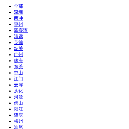
全部
深圳
西冲
惠州
巽寮湾
清远
英德
韶关
广州
珠海
东莞
中山
江门
云浮
从化
河源
佛山
阳江
肇庆
梅州
汕尾