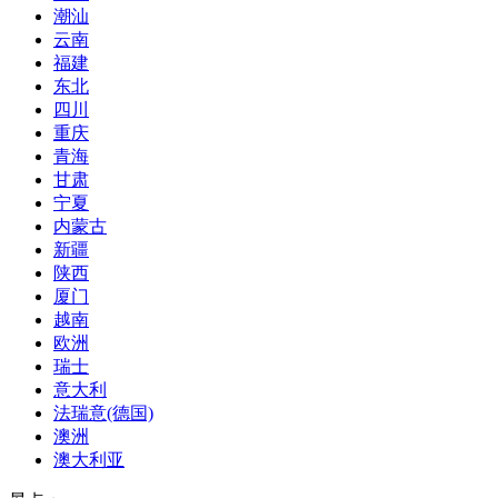
潮汕
云南
福建
东北
四川
重庆
青海
甘肃
宁夏
内蒙古
新疆
陕西
厦门
越南
欧洲
瑞士
意大利
法瑞意(德国)
澳洲
澳大利亚