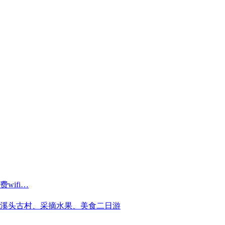
ifi…
溪头古村、采摘水果、美食二日游