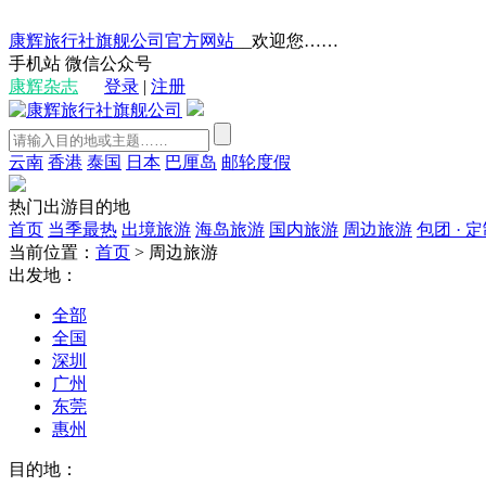
康辉旅行社旗舰公司官方网站
__欢迎您……
手机站
微信公众号
康辉杂志
登录
|
注册
云南
香港
泰国
日本
巴厘岛
邮轮度假
热门出游目的地
首页
当季最热
出境旅游
海岛旅游
国内旅游
周边旅游
包团 · 
当前位置：
首页
>
周边旅游
出发地：
全部
全国
深圳
广州
东莞
惠州
目的地：