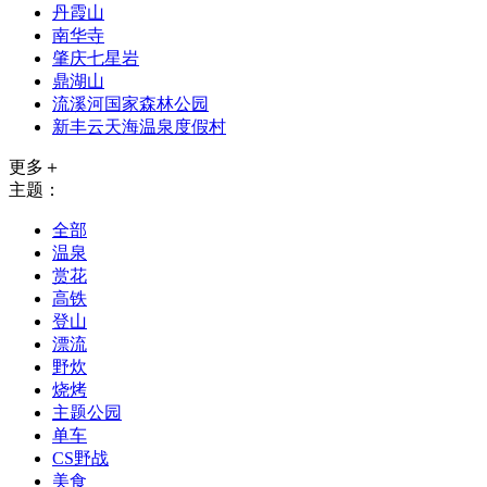
丹霞山
南华寺
肇庆七星岩
鼎湖山
流溪河国家森林公园
新丰云天海温泉度假村
更多＋
主题：
全部
温泉
赏花
高铁
登山
漂流
野炊
烧烤
主题公园
单车
CS野战
美食