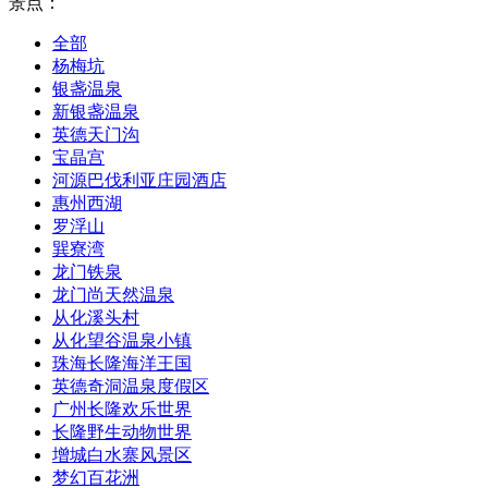
景点：
全部
杨梅坑
银盏温泉
新银盏温泉
英德天门沟
宝晶宫
河源巴伐利亚庄园酒店
惠州西湖
罗浮山
巽寮湾
龙门铁泉
龙门尚天然温泉
从化溪头村
从化望谷温泉小镇
珠海长隆海洋王国
英德奇洞温泉度假区
广州长隆欢乐世界
长隆野生动物世界
增城白水寨风景区
梦幻百花洲