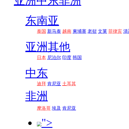
亚洲
中东非洲
东南亚
泰国
新马泰
越南
柬埔寨
老挝
文莱
菲律宾
清
亚洲其他
日本
尼泊尔
印度
韩国
中东
迪拜
肯尼亚
土耳其
非洲
摩洛哥
埃及
肯尼亚
">