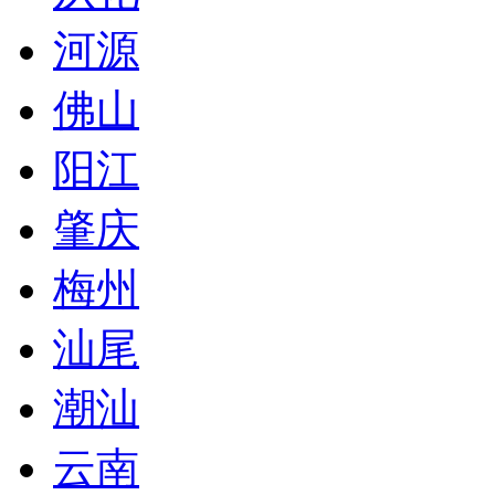
河源
佛山
阳江
肇庆
梅州
汕尾
潮汕
云南