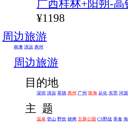
广西桂林+阳朔-高
¥1198
周边旅游
南澳
清远
惠州
周边旅游
目的地
深圳
清远
英德
惠州
广州
珠海
从化
东莞
河源
主 题
温泉
登山
野炊
烧烤
主题公园
CS野战
美食
海