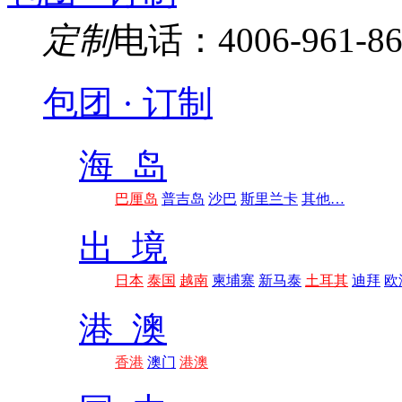
定制
电话：4006-961-86
包团 · 订制
海 岛
巴厘岛
普吉岛
沙巴
斯里兰卡
其他…
出 境
日本
泰国
越南
柬埔寨
新马泰
土耳其
迪拜
欧
港 澳
香港
澳门
港澳