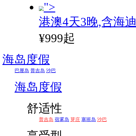
">
港澳4天3晚,含海
¥999起
海岛度假
巴厘岛
普吉岛
沙巴
海岛度假
舒适性
普吉岛
宿雾岛
芽庄
塞班岛
沙巴
享受型