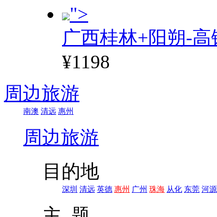
">
广西桂林+阳朔-高
¥1198
周边旅游
南澳
清远
惠州
周边旅游
目的地
深圳
清远
英德
惠州
广州
珠海
从化
东莞
河源
主 题