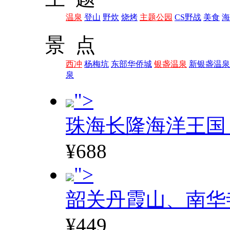
温泉
登山
野炊
烧烤
主题公园
CS野战
美食
海
景 点
西冲
杨梅坑
东部华侨城
银盏温泉
新银盏温泉
泉
">
珠海长隆海洋王国
¥688
">
韶关丹霞山、南华
¥449