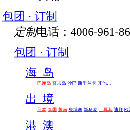
包团 · 订制
定制
电话：4006-961-86
包团 · 订制
海 岛
巴厘岛
普吉岛
沙巴
斯里兰卡
其他…
出 境
日本
泰国
越南
柬埔寨
新马泰
土耳其
迪拜
欧
港 澳