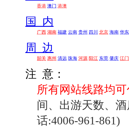
香港
澳门
港澳
国 内
广西
湖南
福建
云南
贵州
四川
北京
海南
华东
周 边
韶关
惠州
清远
珠海
河源
阳江
东莞
肇庆
江门
注 意：
所有网站线路均可
间、出游天数、酒
话:4006-961-861)