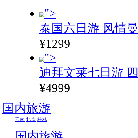
">
泰国六日游 风情
¥1299
">
迪拜文莱七日游 四
¥4999
国内旅游
云南
北京
桂林
国内旅游