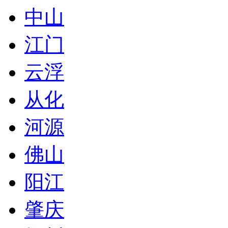
中山
江门
云浮
从化
河源
佛山
阳江
肇庆