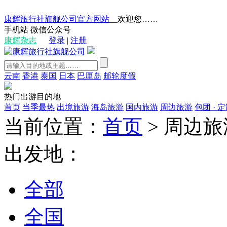
康辉旅行社旗舰公司官方网站
__欢迎您……
手机站
微信公众号
康辉杂志
登录
|
注册
云南
香港
泰国
日本
巴厘岛
邮轮度假
热门出游目的地
首页
当季最热
出境旅游
海岛旅游
国内旅游
周边旅游
包团 · 
当前位置：
首页
>
周边旅
出发地：
全部
全国