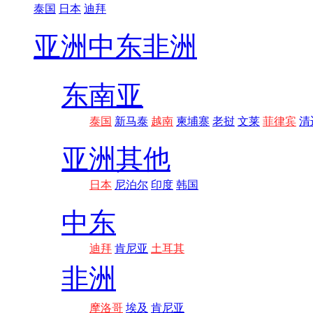
泰国
日本
迪拜
亚洲
中东非洲
东南亚
泰国
新马泰
越南
柬埔寨
老挝
文莱
菲律宾
清
亚洲其他
日本
尼泊尔
印度
韩国
中东
迪拜
肯尼亚
土耳其
非洲
摩洛哥
埃及
肯尼亚