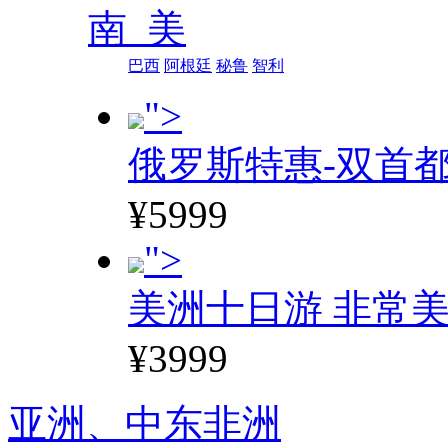
南 美
巴西
阿根廷
秘鲁
智利
">
俄罗斯特惠-双首
¥5999
">
美洲十日游 非常美
¥3999
亚洲、
中东非洲