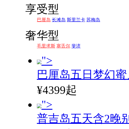
享受型
巴厘岛
长滩岛
斯里兰卡
苏梅岛
奢华型
毛里求斯
塞舌尔
斐济
">
巴厘岛五日梦幻蜜
¥4399起
">
普吉岛五天含2晚