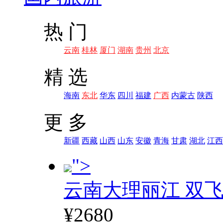
热 门
云南
桂林
厦门
湖南
贵州
北京
精 选
海南
东北
华东
四川
福建
广西
内蒙古
陕西
更 多
新疆
西藏
山西
山东
安徽
青海
甘肃
湖北
江西
">
云南大理丽江 双飞
¥2680