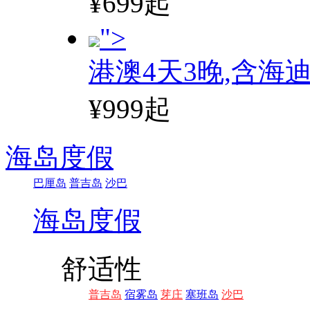
¥699起
">
港澳4天3晚,含海
¥999起
海岛度假
巴厘岛
普吉岛
沙巴
海岛度假
舒适性
普吉岛
宿雾岛
芽庄
塞班岛
沙巴