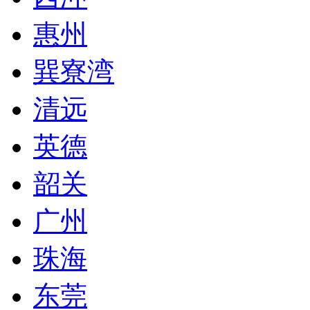
惠州
巽寮湾
清远
英德
韶关
广州
珠海
东莞