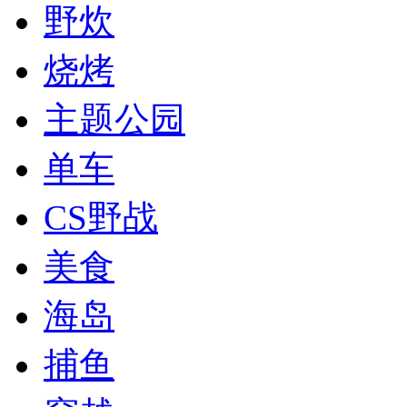
野炊
烧烤
主题公园
单车
CS野战
美食
海岛
捕鱼