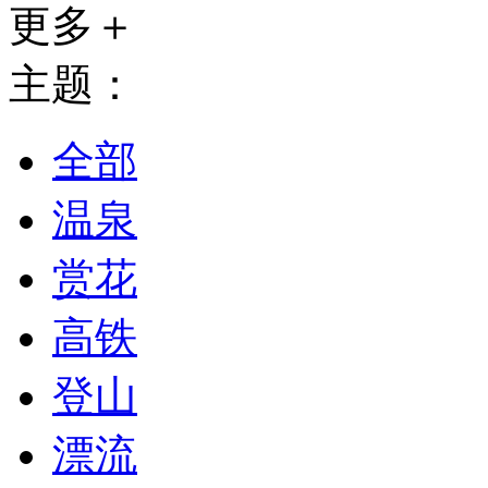
更多＋
主题：
全部
温泉
赏花
高铁
登山
漂流