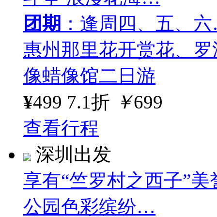
团期
：逢周四、五、六
惠州那里花开赏花、罗
像蜡像馆二日游
¥
499
7.1折
￥
699
查看行程
深圳出发
享有“竺罗村之西子”
公园色彩缤纷…