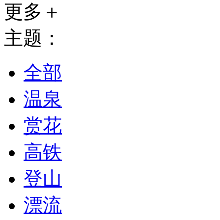
更多＋
主题：
全部
温泉
赏花
高铁
登山
漂流