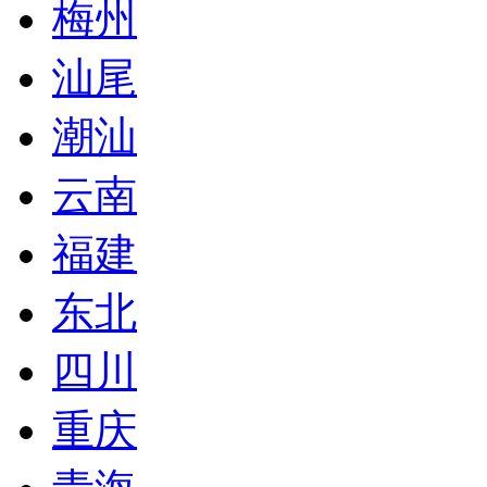
梅州
汕尾
潮汕
云南
福建
东北
四川
重庆