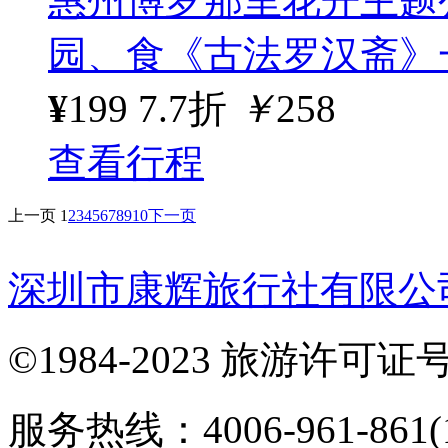
惠州博罗那里花开主题
园、食《古法罗汉斋》
¥
199
7.7折
￥
258
查看行程
上一页
1
2
3
4
5
6
7
8
9
10
下一页
深圳市康辉旅行社有限公
©1984-2023 旅游许可证号：
服务热线：4006-961-861(1