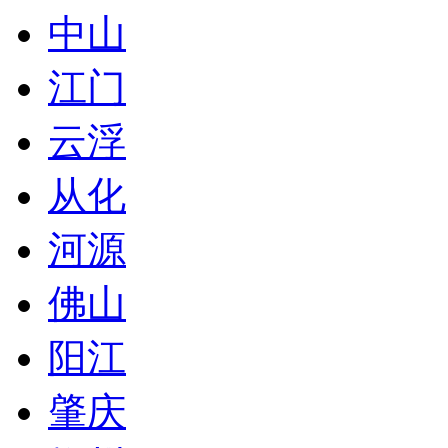
中山
江门
云浮
从化
河源
佛山
阳江
肇庆