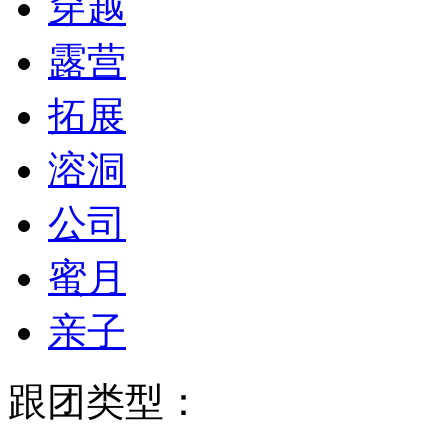
穿越
露营
拓展
溶洞
公司
蜜月
亲子
跟团类型：