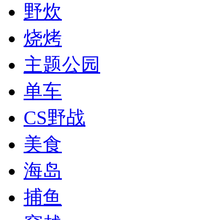
野炊
烧烤
主题公园
单车
CS野战
美食
海岛
捕鱼