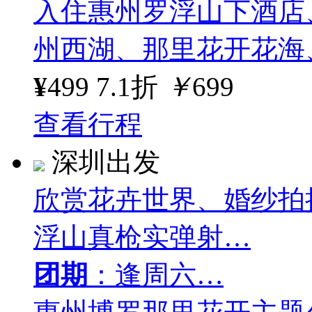
入住惠州罗浮山下酒店
州西湖、那里花开花海
¥
499
7.1折
￥
699
查看行程
深圳出发
欣赏花卉世界、婚纱拍
浮山真枪实弹射…
团期
：逢周六…