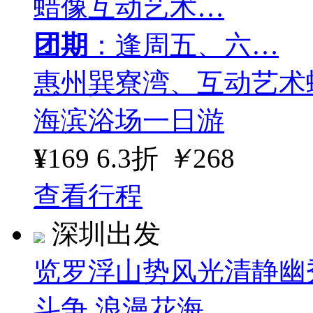
蜡像互动艺术…
团期
：逢周五、六…
惠州巽寮湾、互动艺术
海滨浴场一日游
¥
169
6.3折
￥
268
查看行程
深圳出发
览罗浮山势风光清静幽
斗争 浪漫花海…