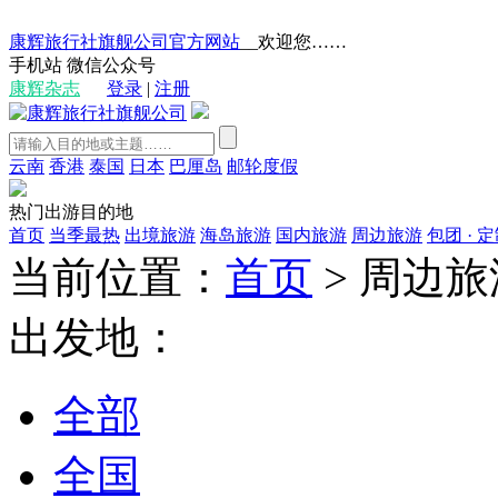
康辉旅行社旗舰公司官方网站
__欢迎您……
手机站
微信公众号
康辉杂志
登录
|
注册
云南
香港
泰国
日本
巴厘岛
邮轮度假
热门出游目的地
首页
当季最热
出境旅游
海岛旅游
国内旅游
周边旅游
包团 · 
当前位置：
首页
>
周边旅
出发地：
全部
全国