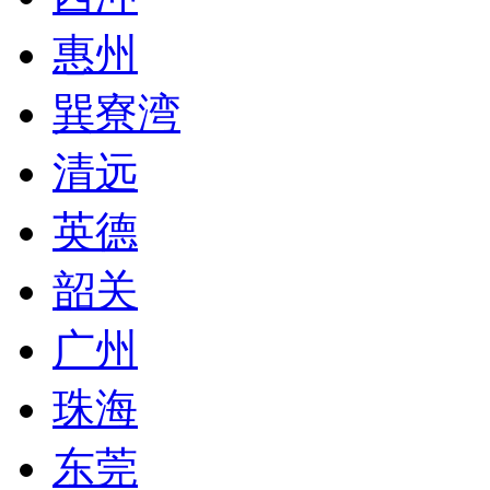
惠州
巽寮湾
清远
英德
韶关
广州
珠海
东莞