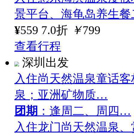
景平台、海龟岛养生餐
¥
559
7.0折
￥
799
查看行程
深圳出发
入住尚天然温泉童话客
泉；亚洲矿物质…
团期
：逢周二、周四…
入住龙门尚天然温泉、